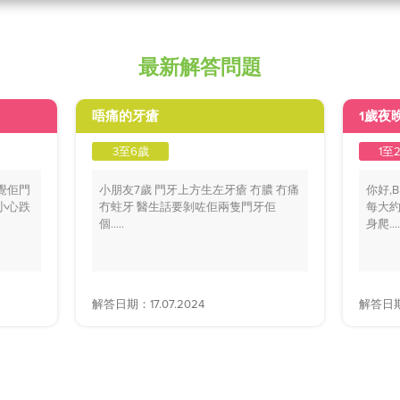
最新解答問題
唔痛的牙瘡
1歲夜
3至6歲
1至
覺佢門
小朋友7歲 門牙上方生左牙瘡 冇膿 冇痛
你好,
小心跌
冇蛀牙 醫生話要剝咗佢兩隻門牙佢
每大約
個.....
身爬....
解答日期：17.07.2024
解答日期：