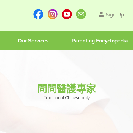
Sign Up
Our Services
Parenting Encyclopedia
問問醫護專家
Traditional Chinese only