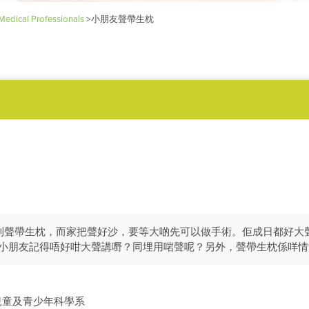
Medical Professionals
>
小朋友聲帶生枕
到聲帶生枕，而家把聲好沙，要等大啲先可以做手術。佢成日都好大
個小朋友記得唔好咁大聲講嘢？同埋用啱聲呢？另外，聲帶生枕係咩情
兒童及青少年科學系