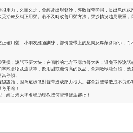
時很用力，久而久之，會經常出現聲沙，導致聲帶勞損，長出息肉或
接受治療及糾正用聲。若不及時改善用聲方法，聲沙情況越見嚴重，
友正確用聲，小朋友經過訓練，部份聲帶上的息肉及厚繭會縮小，而
帶受損；說話不要太快；在嘈吵的地方不應放聲大叫；避免不停說話或
如辛辣食物及濃茶等，飲用甜或糖份高的飲品，會刺激喉嚨分泌，應
適當停頓。
聲線說話，因為這樣做對聲帶造成壓力很大。都會對聲帶造成不良影
參考用途！
理，經香港大學名譽助理教授何寶琪醫生審批！