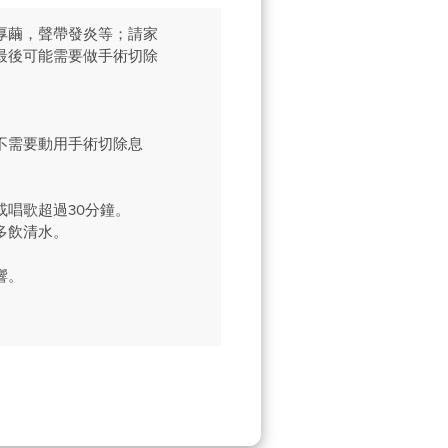
厚繭，聲帶發炎等；請家
最後可能需要做手術切除
不需要動用手術切除息
唱歌超過30分鐘。
多飲清水。
響。