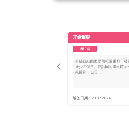
牙齒斷裂
1至2歲
前幾日細囡囡從幼稚園番黎，發
牙少左個角。佢話同同學玩時唔
親撞到，但唔.....
解答日期：23.07.2024