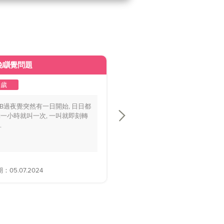
晚瞓覺問題
皮膚變黃
2歲
1至2歲
BB過夜覺突然有一日開始, 日日都
你好醫生，我個BB仔15個月大，
一小時就叫一次, 一叫就即刻轉
playground時好多家長話佢面色
.
黃，.....
05.07.2024
解答日期：28.06.2024