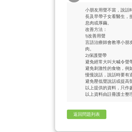
小朋友用聲不當，說話
長及早帶子女看醫生，
息肉或厚繭。
改善方法：
1)改善用聲
言語治療師會教導小朋
肉。
2)保護聲帶
避免經常大叫大喊令聲
避免刺激性的食物，例
慢慢說話，說話時要有
避免壓低聲說話或提高
以上提供的資料，只作
以上資料由註冊護士整
返回問題列表