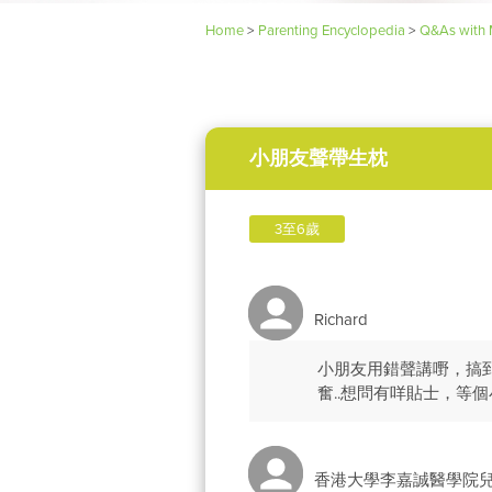
Home
>
Parenting Encyclopedia
>
Q&As with 
小朋友聲帶生枕
3至6歲
Richard
小朋友用錯聲講嘢，搞
奮..想問有咩貼士，等
香港大學李嘉誠醫學院