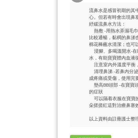
流鼻水是感冒初期的其
心。但若有時會出現鼻
紓緩流鼻水方法：
熱敷 -用熱水弄濕毛
比較通暢，黏稠的鼻涕
棉花棒蘸水清潔；也可
浸腳、多喝溫開水-在
水，有助寶寶體內血液
注意室內外溫度平衡，
清理鼻涕 -若鼻內分
成疼痛或受傷，使用完
墊高BB頭部 -在寶寶
的症狀
可以隔着衣服在寶寶的
朵搓搓紅這對治療鼻塞
以上資料由註冊護士整