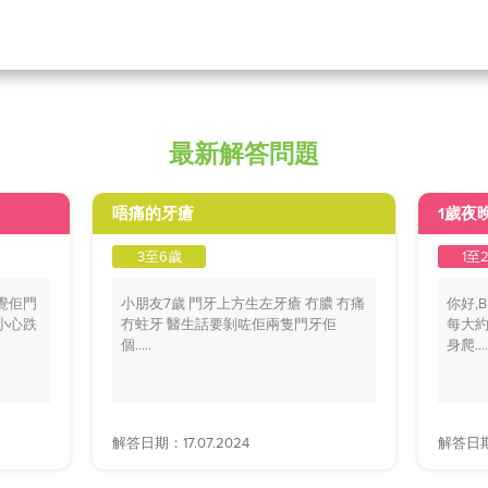
最新解答問題
唔痛的牙瘡
1歲夜
3至6歲
1至
覺佢門
小朋友7歲 門牙上方生左牙瘡 冇膿 冇痛
你好,
小心跌
冇蛀牙 醫生話要剝咗佢兩隻門牙佢
每大約
個.....
身爬....
解答日期：17.07.2024
解答日期：