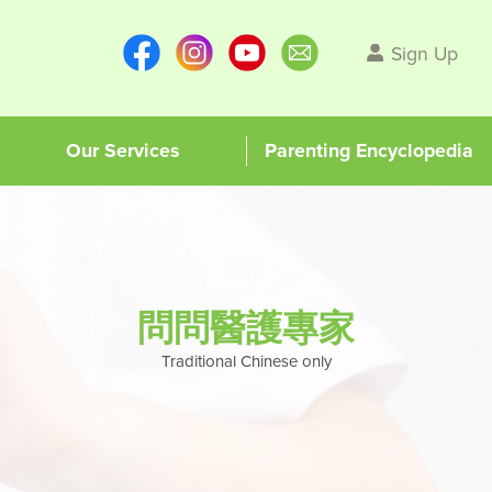
Sign Up
Our Services
Parenting Encyclopedia
問問醫護專家
Traditional Chinese only