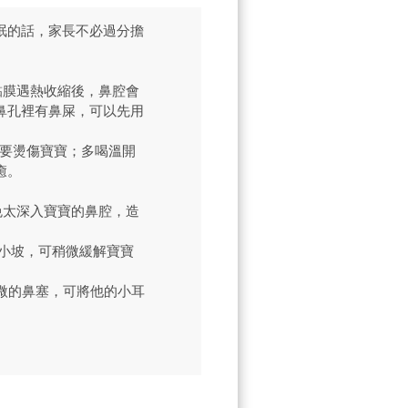
眠的話，家長不必過分擔
黏膜遇熱收縮後，鼻腔會
鼻孔裡有鼻屎，可以先用
要燙傷寶寶；多喝溫開
癒。
免太深入寶寶的鼻腔，造
的小坡，可稍微緩解寶寶
微的鼻塞，可將他的小耳