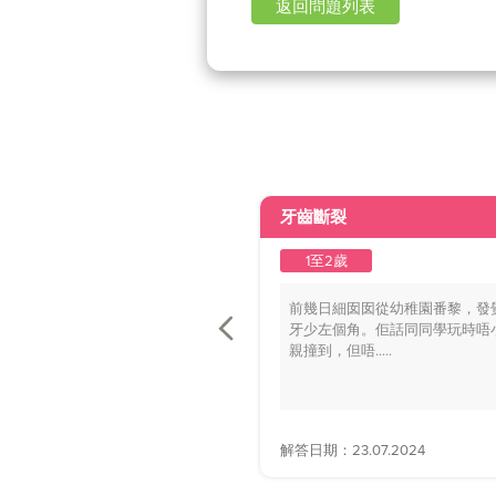
返回問題列表
牙齒斷裂
1至2歲
前幾日細囡囡從幼稚園番黎，發
牙少左個角。佢話同同學玩時唔
親撞到，但唔.....
解答日期：23.07.2024