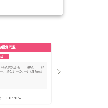
晚瞓覺問題
皮膚變黃
2歲
1至2歲
BB過夜覺突然有一日開始, 日日都
你好醫生，我個BB仔15個月大，
一小時就叫一次, 一叫就即刻轉
playground時好多家長話佢面色
.
黃，.....
05.07.2024
解答日期：28.06.2024