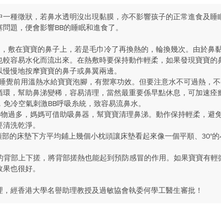
中一種徵狀，若鼻水透明沒出現黏膜，亦不影響孩子的正常進食及睡
塞問題，便會影響BB的睡眠和進食了。
巾，敷在寶寶的鼻子上，若是毛巾冷了再換熱的，輪換幾次。由於鼻
也較容易水化而流出來。在熱敷時要保持動作輕柔，如果發現寶寶的
以慢慢地按摩寶寶的鼻子或鼻翼兩邊。
睡覺前用溫熱水給寶寶泡腳，有禦寒功效。但要注意水不可過熱，不
循環，幫助鼻涕變稀，容易清理，當然最重要係早點休息，可加速痊
免冷空氣刺激BB呼吸糸統，致容易流鼻水。
泌物過多，媽媽可借助吸鼻器，幫寶寶清理鼻涕。動作保持輕柔，避
要清洗乾淨。
頭部的床墊下方平均鋪上幾個小枕頭讓床墊看起來像一個平順、30°
背部上下搓，將背部搓熱也能起到預防感冒的作用。如果寶寶有輕
效果也很好。
理，經香港大學名譽助理教授及過敏協會執委何學工醫生審批！