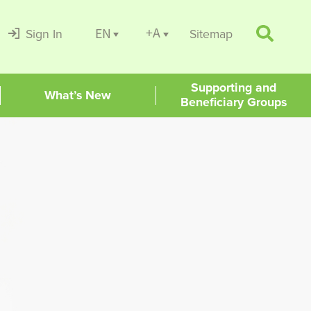
+A
EN
Sign In
Sitemap
Supporting and
What’s New
Beneficiary Groups