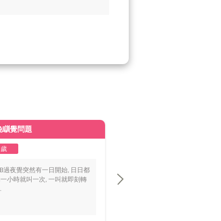
晚瞓覺問題
皮膚變黃
2歲
1至2歲
BB過夜覺突然有一日開始, 日日都
你好醫生，我個BB仔15個月大，
一小時就叫一次, 一叫就即刻轉
playground時好多家長話佢面色
.
黃，.....