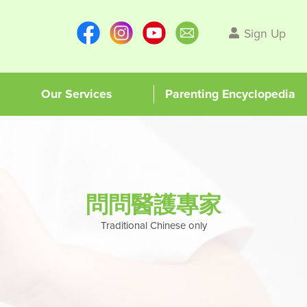
Sign Up
Our Services
Parenting Encyclopedia
問問醫護專家
Traditional Chinese only