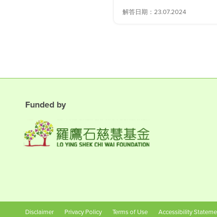
解答日期：23.07.2024
Funded by
Disclaimer
Privacy Policy
Terms of Use
Accessibility Stateme