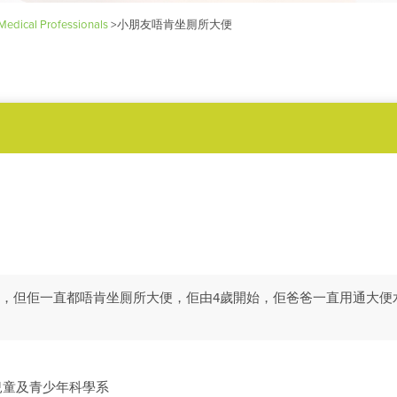
Medical Professionals
>
小朋友唔肯坐厠所大便
，但佢一直都唔肯坐厠所大便，佢由4歲開始，佢爸爸一直用通大便水幫佢吉
兒童及青少年科學系