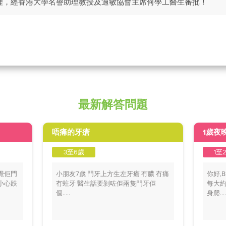
理，經香港大學名譽助理教授及過敏協會主席何學工醫生審批！
最新解答問題
唔痛的牙瘡
1歲夜
3至6歲
1至
覺佢門
小朋友7歲 門牙上方生左牙瘡 冇膿 冇痛
你好,
小心跌
冇蛀牙 醫生話要剝咗佢兩隻門牙佢
每大約
個.....
身爬....