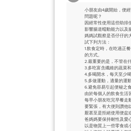
小朋友由4歲開始，便
問題呢？
因經常性使用這些助排
影響腸道蠕動能力以及
媽媽試觀察是否仔仔的
試下列方法：
1.飲食定時，在吃過
的方式。
2.最重要的是，不管在
3.多吃富含纖維的蔬
4.多喝開水，每天至少
5.多做運動，適量的
6.避免容易引起便秘
由於每個人的飲食生活習
每早小朋友吃完早餐走
要緊張，有大便則讚他
厭甚至是拒絕使用便盆
爸媽媽要保持耐性及愛
以是物質上一些零食或