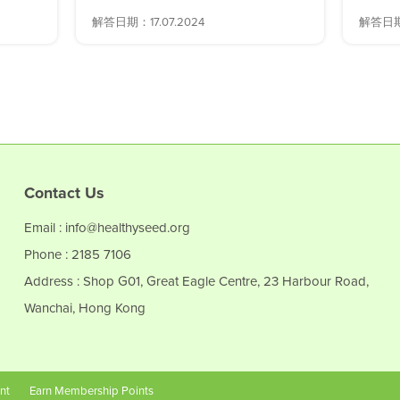
解答日期：17.07.2024
解答日期：
Contact Us
Email : info@healthyseed.org
Phone : 2185 7106
Address : Shop G01, Great Eagle Centre, 23 Harbour Road,
Wanchai, Hong Kong
nt
Earn Membership Points