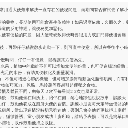
經常用通大便劑來解決一直存在的便秘問題，而期間有否嘗試去了解
便的藥物，長期使用可能會產生依賴性！如果過度依賴，久而久之，
腸道的反射神經，讓便秘更加惡化。
大便有便秘的問題，因大便乾硬致排便時要很用力或肛門排便後會痛
正餐後，再帶仔仔稍微散步走動一下，則可產生便意，所以在餐後半小
什麼時間，仔仔一有便意，就得讓其方便為先。
菜和水果，植物中的纖維不但可以增加糞便的份量，也可促進腸道蠕動
喝充足的水份，有助糞便軟化及腸壁潤滑。
運動，不但可增進心肺的機能，也可增加腸胃蠕動強化腹部肌肉，而有
之食物如巧克力、乾酪、馬鈴薯等容易引起便秘之食物。
慣及體質不同，由每天２次至每星期2-3次也屬正常。
動後，鼓勵他坐在廁所上，陪伴在側，耐心地跟他說說故事，談談天
叻仔，鼓勵他養成在廁所大便的習慣。訓練小朋友每天定時坐便盆的
或廁所，當出現這情況時切忌強迫他，否則只會令他們更抗拒上廁所
心，循循善誘。當小朋友成功上廁所時，請給予表揚，可以是簡單口
小禮物，以作鼓勵他持之以恆。