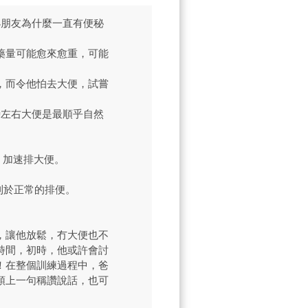
小朋友為什麼一直有便秘
藥量可能愈來愈重，可能
，而令他怕去大便，試嘗
時左右大便是最順乎自然
，加速排大便。
利於正常的排便。
，讓他放鬆，冇大便也不
時間，初時，他或許會討
！在整個訓練過程中，爸
頭上一句稱讚說話，也可