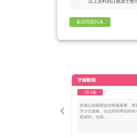
以上資料由註冊護士整
返回問題列表
牙齒斷裂
1至2歲
前幾日細囡囡從幼稚園番黎，發
牙少左個角。佢話同同學玩時唔
親撞到，但唔.....