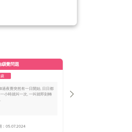
晚瞓覺問題
皮膚變黃
2歲
1至2歲
BB過夜覺突然有一日開始, 日日都
你好醫生，我個BB仔15個月大，
一小時就叫一次, 一叫就即刻轉
playground時好多家長話佢面色
.
黃，.....
05.07.2024
解答日期：28.06.2024