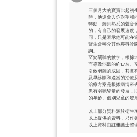
三個月大的寶寶比起初
時，他還會與你對望和
轉動，聽到熟悉的聲音
的，有自己的發展速度
同，只是表示他可能在
醫生會轉介其他專科診
詢。
至於弱聽的數字，根據2
而導致弱聽的約1.7名
引致弱聽的成因，其實
及早診斷和適當的治療
治療方案是根據病情來
患有弱聽兒童的發展，
的年齡、個別兒童的發
以上部分資料源於衞生署
以上提供的資料，只作
以上資料由註冊護士整