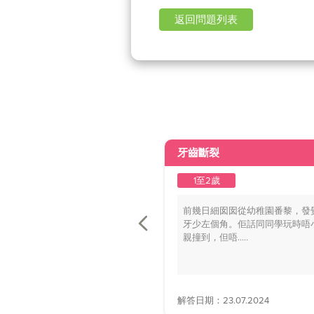
返回問題列表
牙齒斷裂
1至2歲
前幾日細囡囡從幼稚園番黎，發
牙少左個角。佢話同同學玩時唔
親撞到，但唔.....
解答日期：23.07.2024