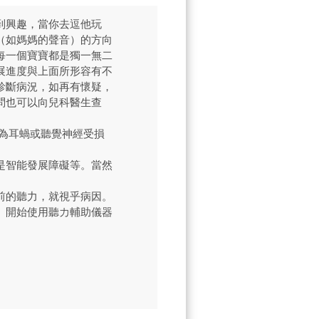
到興趣，當你去逗他玩
（如媽媽的聲音）的方向
每一個寶寶都是獨一無二
展進度與上面所形容有不
診斷病況，如再有懷疑，
問也可以向兒科醫生查
因為耳蝸或聽覺神經受損
是智能發展障礙等。當然
前的聽力，就視乎病因。
、開始使用聽力輔助儀器