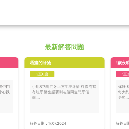
最新解答問題
唔痛的牙瘡
1歲夜
3至6歲
1至
覺佢門
小朋友7歲 門牙上方生左牙瘡 冇膿 冇痛
你好,
小心跌
冇蛀牙 醫生話要剝咗佢兩隻門牙佢
每大約
個.....
身爬....
解答日期：17.07.2024
解答日期：