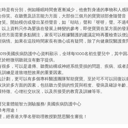
生時是有分別，例如睡眠時間會逐漸減少，他會對身邊的事物和人感
向你笑。在聽覺及語言能力方面，大部份三個月的寶寶頭部會隨聲音
會笑。開始模仿或發出某些聲音，如「咕咕」聲和「呀呀」聲。不過
，以上資料只作為嬰孩在發展上轉變的參考，即使寶寶在某方面的發
這些方面需要多點關注，家長可以根據醫護的建議定時再覆檢查以便
斷病情。如果在這段時間家長有擔心或有疑問，除了向健康院醫護查
019美國疾病防護中心資料顯示，全球每1000名初生嬰兒中，其中
。至於輕微弱聽就沒有數字提供。
有很多，可以是遺傳、聽覺結構或神經系统受損的問題、疾病、或者
及訓練是達致理想效果的重要因素。
去計劃，更可以有多個專科醫護團隊幫助寶寶。至於可不可以回復以
取決於多方面的因素，包括聽力受損的性質與程度、發病及確診年齡
展特徵、心理社交狀況，以及所接受的教育及訓練等等。
兒童體能智力測驗服務/ 美國疾病防護中心
參考用途！
理，經香港大學名譽助理教授劉慧思醫生審批！