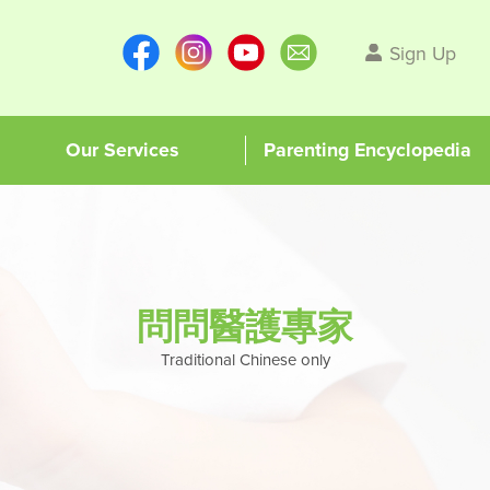
Sign Up
Our Services
Parenting Encyclopedia
問問醫護專家
Traditional Chinese only