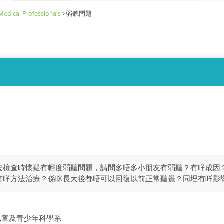
Medical Professionals
>
弱聽問題
前去檢查時懷疑有輕度弱聽問題，請問多唔多小朋友有弱聽？有咩成因
有咩方法治療？係咪長大後都唔可以回復以前正常聽覺？同埋有咩影
兒童及青少年科學系