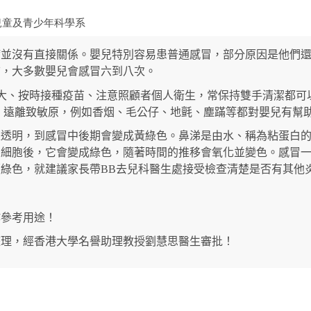
兒童及青少年科學系
病並沒有直接關係。嬰兒特別容易患普通感冒，部分原因是他們
前，大多數嬰兒會感冒六到八次。
大、按時接種疫苗、注意照顧者個人衛生，常保持雙手清潔都可
，遠離致敏原，例如香烟、毛公仔、地氈、塵蹣等都對嬰兒有幫
是透明，到感冒中後期會變成黃綠色。鼻涕是
由水、稱為粘蛋白
白細胞後，它會變成綠色，隨著時間的推移會氧化並變色。感冒
續綠色，就建議家長帶
BB
去兒科醫生處接受檢查清楚是否有其他
作參考用途！
整理，經香港大學名譽助理教授劉慧思醫生審批！