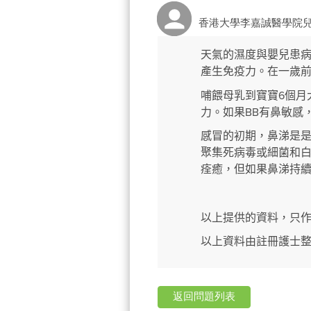
香港大學李嘉誠醫學院
天氣的濕度與嬰兒患
產生免疫力。在一歲
6
哺餵母乳到寶寶
個月
BB
力
。如果
有鼻敏感
感冒的初期，鼻涕是
聚集死病毒或細菌和
痊癒，但如果鼻涕持
以上提供的資料，只
以上資料由註冊護士
返回問題列表