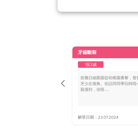
牙齒斷裂
1至2歲
前幾日細囡囡從幼稚園番黎，發
牙少左個角。佢話同同學玩時唔
親撞到，但唔.....
解答日期：23.07.2024