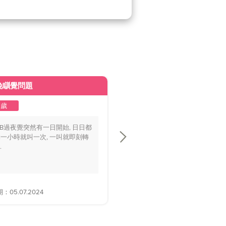
晚瞓覺問題
皮膚變黃
2歲
1至2歲
BB過夜覺突然有一日開始, 日日都
你好醫生，我個BB仔15個月大，
一小時就叫一次, 一叫就即刻轉
playground時好多家長話佢面色
.
黃，.....
05.07.2024
解答日期：28.06.2024