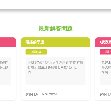
最新解答問題
唔痛的牙瘡
1歲夜
3至6歲
1至
覺佢門
小朋友7歲 門牙上方生左牙瘡 冇膿 冇痛
你好,
小心跌
冇蛀牙 醫生話要剝咗佢兩隻門牙佢
每大約
個.....
身爬....
解答日期：17.07.2024
解答日期：