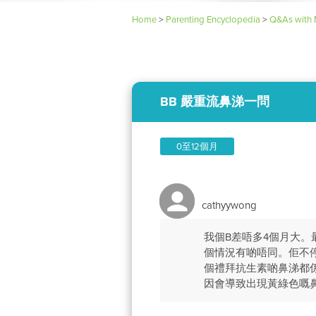
Home
>
Parenting Encyclopedia
>
Q&As with 
BB 嚴重流鼻涕一問
0至12個月
cathyywong
我個B差唔多4個月大
個情況有啲唔同。佢不
個禮拜抗生素啲鼻涕都
因會導致出現黃綠色嘅鼻