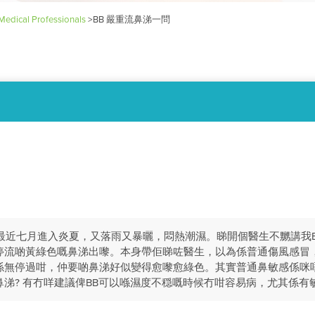
Medical Professionals
>
BB 嚴重流鼻涕一問
。最近七月進入炎夏，又落雨又暴曬，悶熱潮濕。睇開個醫生不嬲講我
停流啲黃綠色嘅鼻涕出嚟。本身帶佢睇咗醫生，以為係普通傷風感冒，
係無停過咁，仲要啲鼻涕好似變得愈嚟愈綠色。其實普通鼻敏感係咪唔
涕? 有冇咩建議俾BB可以喺濕度不穏嘅時候冇咁容易病，尤其係有敏