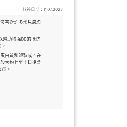
解答日期：11.07.2023
還沒有對許多常見感染
BB
以幫助增强
的抵抗
助。
的蛋白質和鹽製成。在
一般大約七至十日後會
炎症。