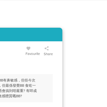
Favourite
Share
BB有鼻敏感，但佢今次
但最係發覺BB 食咗一
會搞到咁嚴重? 有咩成
感體質嘅BB?