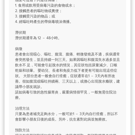
感染可透過下列途徑傳播：
1. 食用或飲用受病毒污染的食物或水；
2. 接觸患者的嘔吐物或糞便；
3. 接觸受污染的物品；或
4. 經嘔吐時產生的帶病毒噴沫傳播。
潛伏期
潛伏期通常為 12 － 48小時。
病徵
患者會出現噁心、嘔吐、腹瀉、腹痛、輕微發燒及不適，疾病通常
會突然發生，並且持續一到三天。如果因嘔吐和腹瀉失水過多並且
飲水不 足，可能會引起脫水的情況，其症狀包括尿量減少、口喉
乾燥和頭暈。 嬰幼兒、長者和免疫力低下者更有可能出現這些症
狀。 大部分患者一般會自行痊癒，症狀通常在1 － 3天內有所改
善。假如腹瀉或嘔吐持續兩、三天以上，或擔心出現脫水癥狀，建
議帶小朋友就診。
諾如病毒引致的急性腸胃炎，嚴重病情很罕見，一般無需住院治
療。
治理方法
只要為患者補充足夠水分，一般可於1 － 3天內自行痊癒，所以不
會影響小朋友日後的成長。另外，抗生素對此病並無療效。
預防方法