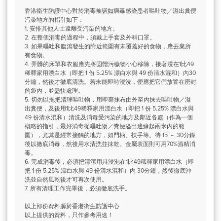
香港衛生防護中心對於消毒被諾如病毒感染患者嘔吐物／溢出糞便
污染地方的指引如下：
1. 安排其他人士遠離受污染的地方。
2. 在整個消毒的過程中，須戴上手套及外科口罩。
3. 如果嘔吐和腹瀉發生的附近範圍有未覆蓋好的食物，應丟棄所
有食物。
4. 弄髒的床單和衣服應先將固體污穢物小心移除，接著浸在1比49
稀釋家用漂白水（即把 1 份 5.25% 漂白水與 49 份清水混和）內30
分鐘，然後才徹底清洗。若未能即時浸洗，便應把它們放置在密封
的袋內，並盡快處理。
5. 切勿以拖把清理嘔吐物，用即棄抹布由外至內抹去嘔吐物／溢
出糞便，及後用1比49稀釋家用漂白水（即把 1 份 5.25% 漂白水與
49 份清水混和）清洗及消毒受污染的地方及鄰近各處（作為一個
概略的指引，最好消毒從嘔吐物／糞便溢出邊緣起兩米內的範
圍），尤其是經常接觸的地方，如門柄、扶手等。待 15 － 30分鐘
後以徹底消毒，然後用水清洗並抹乾。金屬表面則可用70%酒精消
毒。
6. 完成消毒後，必須把清潔用具浸泡在1比49稀釋家用漂白水（即
把 1 份 5.25% 漂白水與 49 份清水混和）內 30分鐘，然後徹底沖
洗並自然風乾後才可再次使用。
7. 所有清理工作完畢後，必須徹底洗手。
以上部份資料源於香港衛生防護中心
以上提供的資料，只作參考用途！