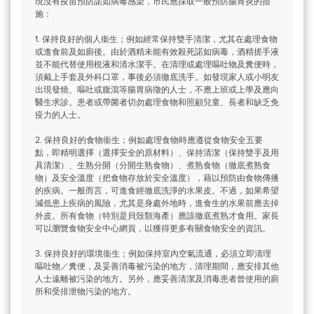
現沒有疫苗預防諾如病毒感染，市民應採取一般預防腸胃炎的措
施：
1. 保持良好的個人衞生；例如經常保持雙手清潔，尤其在處理食物
或進食前及如廁後。由於酒精未能有效殺死諾如病毒，酒精搓手液
並不能代替使用梘液和清水潔手。在清理或處理嘔吐物及糞便時，
須戴上手套及外科口罩，事後必須徹底洗手。如發現家人或小明友
出現發燒、嘔吐或腹瀉等腸胃病徵的人士，不應上班或上學及應向
醫生求診。患者或帶菌者切勿處理食物和照顧兒童、長者和缺乏免
疫力的人士。
2. 保持良好的食物衞生；例如處理食物時應遵從食物安全五要
點，即精明選擇（選擇安全的原材料）、保持清潔（保持雙手及用
具清潔）、生熟分開（分開生熟食物）、煮熟食物（徹底煮熟食
物）及安全溫度（把食物存放於安全溫度），藉以預防由食物傳播
的疾病。一般而言，可進食經徹底洗淨的水果皮。不過，如果希望
減低患上疾病的風險，尤其是身處外地時，進食生的水果前應去掉
外皮。所有食物（特別是貝殼類海產）應該徹底煮熟才食用。家長
可以瀏覽食物安全中心網頁，以獲得更多有關食物安全的資訊。
3. 保持良好的環境衞生；例如保持室內空氣流通，必須立即清理
嘔吐物／糞便，及妥善消毒被污染的地方，清理期間，應安排其他
人士遠離被污染的地方。另外，應妥善清潔及消毒患者曾使用的廁
所和受排泄物污染的地方。