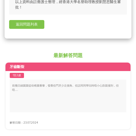
以上資料由註冊護士整理，經香港大學名譽助理教授劉慧思醫生審
批！
返回問題列表
最新解答問題
牙齒斷裂
1至2歲
前幾日細囡囡從幼稚園番黎，發覺佢門牙少左個角。佢話同同學玩時唔小心跌親撞到，但
唔.....
解答日期：23.07.2024