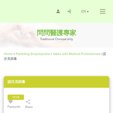
EN
問問醫護專家
Traditional Chinese only
Home
>
Parenting Encyclopedia
>
Q&As with Medical Professionals
>
諾
沃克病毒
諾沃克病毒
3至6歲
Favourite
Share