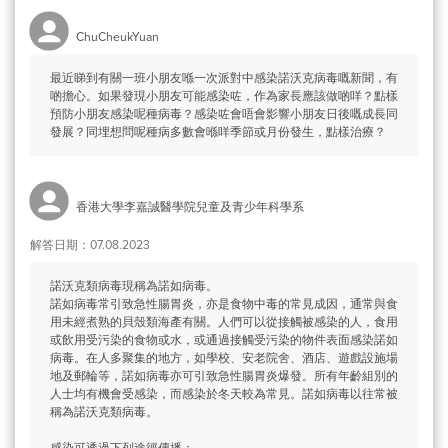
ChuCheukYuan
最近睇到有關一班小朋友喺一次派對中感染諾沃克病毒嘅新聞，有
啲擔心。如果發現小朋友可能感染咗，作為家長應該做啲咩？點樣
預防小朋友感染呢種病毒？感染咗會唔會影響小朋友日後嘅成長同
發展？同埋想問呢種病多數會喺咩季節或月份發生，點樣治療？
香港大學李嘉誠醫學院兒童及青少年科學系
解答日期：07.08.2023
諾沃克類病毒現稱為諾如病毒。
諾如病毒常引致急性腸胃炎，亦是食物中毒的常見成因，通常與食
用未經煮熟的貝殼類海產有關。人們可以從接觸被感染的人，食用
或飲用受污染的食物或水，或通過接觸受污染的物件表面感染諾如
病毒。在人多聚集的地方，如學校、安老院舍、酒店、遊戲設施場
地及郵輪等，諾如病毒亦可引致急性腸胃炎爆發。所有年齡組別的
人士均有機會受感染，而感染於冬天較為常見。諾如病毒以往常被
稱為諾沃克類病毒。