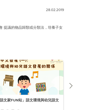
28.02.2019
會 提議的物品歸類或分類法，培養子女
語文家FUN站」語文環境與幼兒語文
「幼兒語文家FUN站」