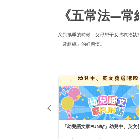
《五常法—常
又到換季的時候，父母想子女將衣物執
「常組織」的好習慣。
「幼兒語文家FUN站」幼兒中、英文