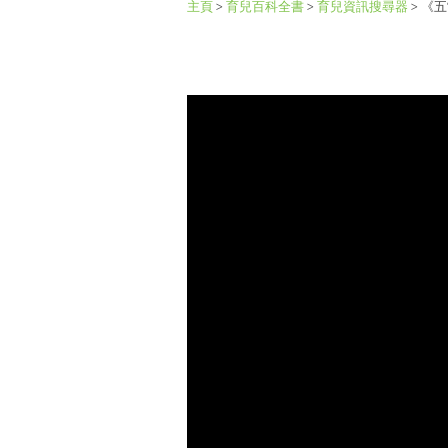
主頁
>
育兒百科全書
>
育兒資訊搜尋器
>
《五