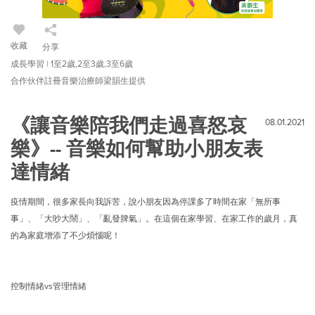
收藏
分享
成長學習 | 1至2歲,2至3歲,3至6歲
合作伙伴註冊音樂治療師梁韻生提供
《讓音樂陪我們走過喜怒哀
08.01.2021
樂》-- 音樂如何幫助小朋友表
達情緒
疫情期間，很多家長向我訴苦，說小朋友因為停課多了時間在家「無所事
事」、「大吵大鬧」、「亂發脾氣」。在這個在家學習、在家工作的歲月，真
的為家庭增添了不少煩惱呢！
控制情緒vs管理情緒