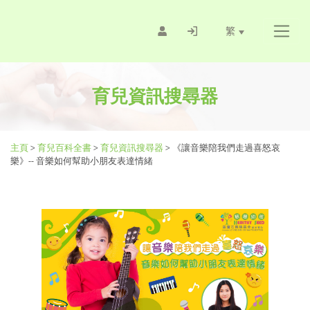
繁
育兒資訊搜尋器
主頁
>
育兒百科全書
>
育兒資訊搜尋器
>
《讓音樂陪我們走過喜怒哀
樂》-- 音樂如何幫助小朋友表達情緒