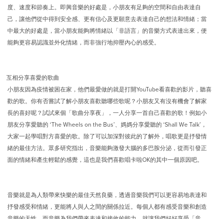
度、速度和節奏上。即興音樂的好處是，小朋友有足夠的空間和自由表達自
己，讓他們從中得到安全感、更有信心及更願意去表達自己的想法和情緒；當
中最大的好處是，當小朋友能夠將情緒以「非語言」的音樂方式表達出來，便
能夠更容易認識並外化情緒，而非強行地抑壓內心的感受。
2. 互相分享喜愛的歌曲
小朋友因為疫情被困在家，他們最愛做的就是打開YouTube看喜歡的影片，聽喜
歡的歌。你有否嘗試了解小朋友喜歡聽哪些歌呢？小朋友又有沒有機會了解家
長的喜好呢？試試來個「歌曲分享夜」，一人分享一首自己喜歡的歌！例如小
朋友分享愛聽的 ‘The Wheels on the Bus’、媽媽分享愛聽的 ‘Shall We Talk’，
大家一起學唱對方喜愛的歌。除了可以加深對彼此的了解外，唱歌更是抒發情
緒的最佳方法。眾多研究指出，音樂能夠激發大腦的多巴胺分泌，從而引發正
面的情緒和產生輕鬆的感覺，這也是我們喜歡唱卡啦OK的其中一個原因吧。
音樂就是為人類帶來快樂的最佳天然良藥，透過音樂我們可以更容易地表達和
抒發感受和情緒，更能將人與人之間的關係拉近。每個人都有感受音樂和創造
音樂的天性，而音樂為我們帶來表達和接收的能力。就讓我們好好享受「音