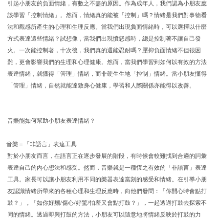
引起小朋友的負面情緒，有數之不盡的原因。作為成年人，我們認為小朋友應
該學習「控制情緒」。然而，情緒真的能被「控制」嗎？情緒是我們對事物看
法和觀感所產生的心理和生理反應。當我們出現負面情緒時，可以選擇以什麼
方式表達這些情緒？試想像，當我們出現憤怒感時，總是控制著不讓自己發
火。一次能控制著，十次後，我們真的還能忍耐嗎？壓抑負面情緒不但很困
難，更會影響我們的生理和心理健康。然而，當我們學習到如何以有效的方法
表達情緒，就懂得「管理」情緒，而非硬生生地「控制」情緒。當小朋友懂得
「管理」情緒，自然就能達致身心健康，學習和人際關係亦能得以改善。
音樂能如何幫助小朋友表達情緒？
1. 音樂＝「非語言」表達工具
對於小朋友而言，在語言正在逐步發展的階段，有時候會較難找到合適的詞彙
表達自己的內心想法和感受。然而，音樂就是一種恆之有效的「非語言」表達
工具。家長可以讓小朋友利用不同的樂器表達當刻的感受和情緒。在引導小朋
友認識情緒所帶來的各種心理和生理反應時，向他們發問：「你開心時會點打
鼓？」，「如你好嬲/傷心/好驚/怕羞又會點打鼓？」，一起透過打鼓去探索不
同的情緒。透過即興打鼓的方法，小朋友可以隨意地將情緒反映於打鼓的力