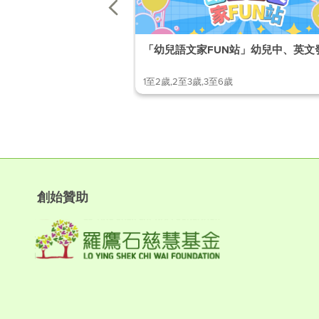
「幼兒語文家FUN站」幼兒中、英文
1至2歲,2至3歲,3至6歲
創始贊助