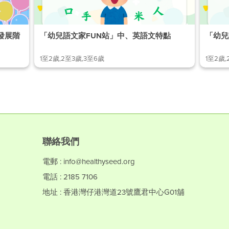
發展階
「幼兒語文家FUN站」中、英語文特點
「幼兒
1至2歲,2至3歲,3至6歲
1至2歲,
聯絡我們
電郵 : info@healthyseed.org
電話 : 2185 7106
地址 : 香港灣仔港灣道23號鷹君中心G01舖