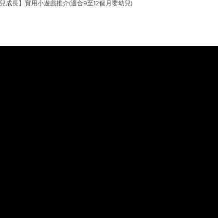
兒成長】實用小遊戲推介(適合9至12個月嬰幼兒)