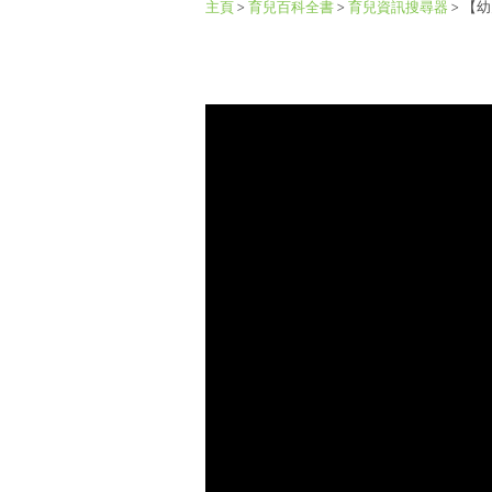
主頁
>
育兒百科全書
>
育兒資訊搜尋器
>
【幼