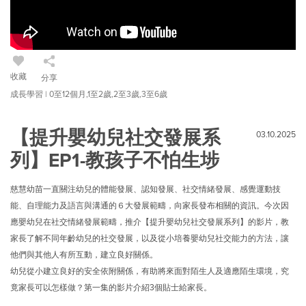
收藏
分享
成長學習 | 0至12個月,1至2歲,2至3歲,3至6歲
【提升嬰幼兒社交發展系
03.10.2025
列】EP1-教孩子不怕生埗
慈慧幼苗一直關注幼兒的體能發展、認知發展、社交情緒發展、感覺運動技
能、自理能力及語言與溝通的６大發展範疇，向家長發布相關的資訊。今次因
應嬰幼兒在社交情緒發展範疇，推介【提升嬰幼兒社交發展系列】的影片，教
家長了解不同年齡幼兒的社交發展，以及從小培養嬰幼兒社交能力的方法，讓
他們與其他人有所互動，建立良好關係。
幼兒從小建立良好的安全依附關係，有助將來面對陌生人及適應陌生環境，究
竟家長可以怎樣做？第一集的影片介紹3個貼士給家長。