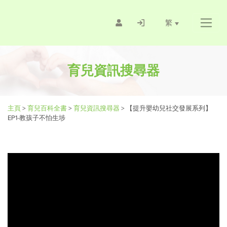
繁
育兒資訊搜尋器
主頁
>
育兒百科全書
>
育兒資訊搜尋器
>
【提升嬰幼兒社交發展系列】
EP1-教孩子不怕生埗