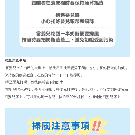
掃風注意事項
‧將嬰兒坐在自己的大腿上，然後用手托着嬰兒下頷的地方，將他輕微向前傾，
保持他的腰背挺直，在他的背部一下一下地掃風。
‧掃至嬰兒打嗝，然後餵哺餘下的奶水。
‧當嬰兒吃完奶後，要再次掃風，待嬰兒打嗝後，替他抹咀；不宜立刻將嬰兒放
回嬰兒床上，可以跟他玩一會兒，待15至20分鐘後，才將他抱回嬰兒床上。