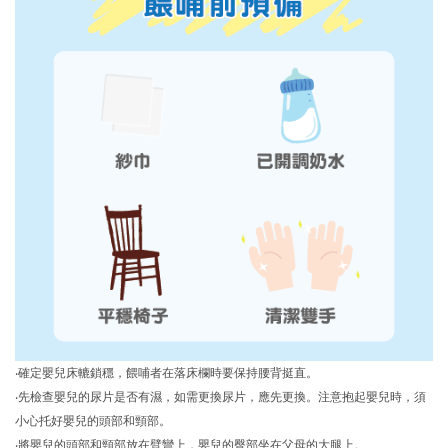
‧確定嬰兒
床
轆鎖穩，餵哺者在落床欄時要保持腰背挺直。
‧先檢查嬰兒的尿片是否有濕，如需更換尿片，應先更換。注意
抱
起嬰兒時，須
小心托好嬰兒的頭部和頸部。
‧將嬰兒的頭部和頸部放在臂彎上，嬰兒的臀部坐在父母的大腿上。