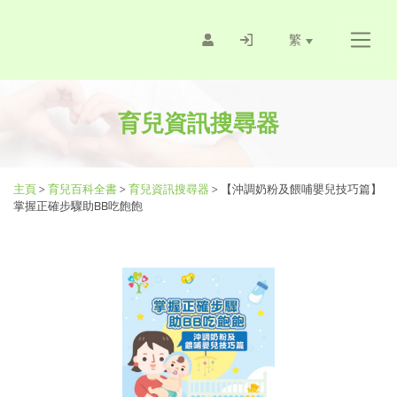
繁
育兒資訊搜尋器
主頁
>
育兒百科全書
>
育兒資訊搜尋器
>
【沖調奶粉及餵哺嬰兒技巧篇】
掌握正確步驟助BB吃飽飽