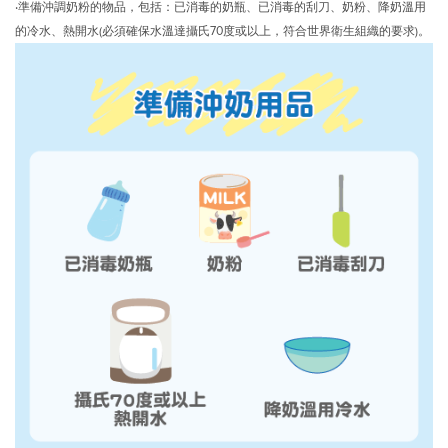
‧準備沖調奶粉的物品，包括：已消毒的奶瓶、已消毒的刮刀、奶粉、降奶溫用
的冷水、熱開水(必須確保水溫達攝氏70度或以上，符合世界衛生組織的要求)。