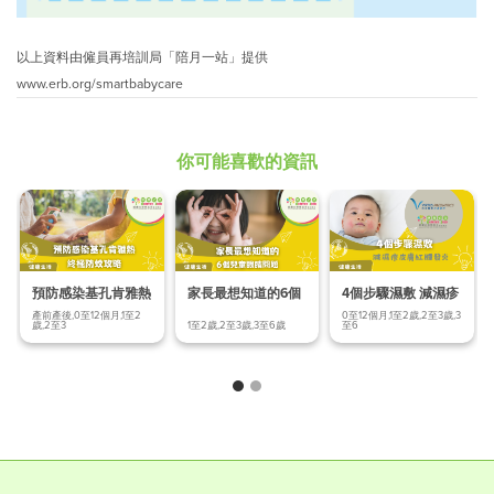
以上資料由僱員再培訓局「陪月一站」提供
www.erb.org/smartbabycare
你可能喜歡的資訊
預防感染基孔肯雅熱
家長最想知道的6個
4個步驟濕敷 減濕疹
終極防蚊
兒童眼睛問題
皮膚紅腫發炎
產前產後,0至12個月,1至2
0至12個月,1至2歲,2至3歲,3
歲,2至3
1至2歲,2至3歲,3至6歲
至6