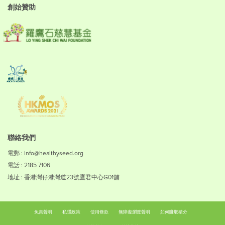
創始贊助
聯絡我們
電郵 : info@healthyseed.org
電話 : 2185 7106
地址 : 香港灣仔港灣道23號鷹君中心G01舖
免責聲明
私隱政策
使用條款
無障礙瀏覽聲明
如何賺取積分