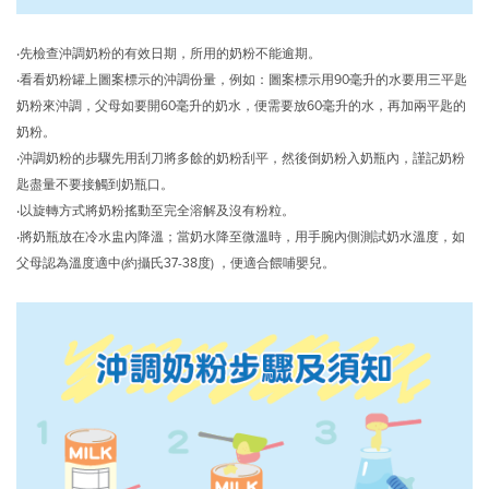
‧先檢查沖調奶粉的有效日期，所用的奶粉不能逾期。
‧看看奶粉罐上圖案標示的沖調份量，例如：圖案標示用90毫升的水要用三平匙
奶粉來沖調，父母如要開60毫升的奶水，便需要放60毫升的水，再加兩平匙的
奶粉。
‧沖調奶粉的步驟先用刮刀將多餘的奶粉刮平，然後倒奶粉入奶瓶內，謹記奶粉
匙盡量不要接觸到奶瓶口。
‧以旋轉方式將奶粉搖動至完全溶解及沒有粉粒。
‧將奶瓶放在冷水盅內降溫；當奶水降至微溫時，用手腕內側測試奶水溫度，如
父母認為溫度適中
(
約攝氏37-38度) ，便適合餵哺嬰兒。