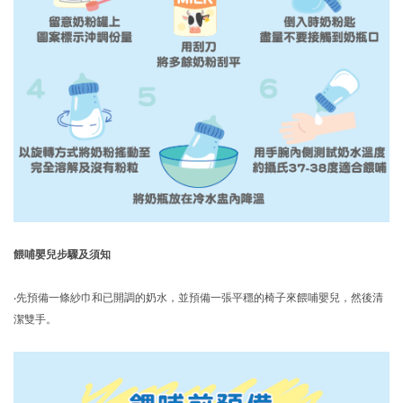
餵哺嬰兒步驟及須知
‧先預備一條紗巾和已開調的奶水，並預備一張平穩的椅子來餵哺嬰兒，然後清
潔雙手。