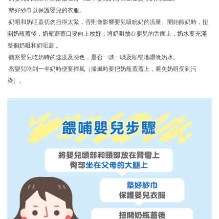
‧墊好紗巾以保護嬰兒的衣服。
‧
奶咀和
奶咀蓋切勿扭得太緊，否則會影響嬰兒吸吮奶的流量。開始餵奶時，扭
開奶瓶蓋後，奶瓶蓋蓋口要向上放好；將奶咀放在嬰兒的舌面上，奶水要充滿
整個奶咀和奶咀蓋 。
‧觀察嬰兒吃奶時的速度及臉色，是否一啖一啖及順暢地啜吮奶水。
‧當嬰兒吃到一半奶時便要掃風（掃風時要把奶瓶蓋蓋上，避免奶咀受到污
染）。