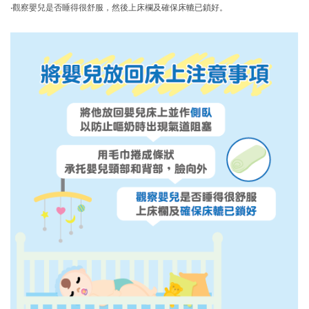
‧觀察嬰兒是否睡得很舒服，然後上床欄及確保床轆已鎖好。