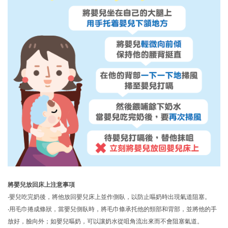
將嬰兒放回床上注意事項
‧嬰兒吃完奶後，將他放回嬰兒床上並作側臥，以防止嘔奶時出現氣道阻塞。
‧用毛巾捲成條狀，當嬰兒側臥時，將毛巾條承托他的頸部和背部，並將他的手
放好，臉向外；如嬰兒嘔奶，可以讓奶水從咀角流出來而不會阻塞氣道。