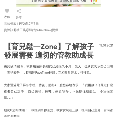
收藏
分享
品格管教 | 1至2歲,2至3歲
資深註冊社工吳彩輝姑娘(Rainbow)提供
【育兒鬆一Zone】了解孩子
19.01.2021
發展需要 適切的管教助成長
由於疫情關係，我和幾位家長朋友已經很久不見，某天一位朋友表示自己出現
「育兒疲勞」，提議開FaceTime群組，互相吐吐苦水，打打氣。
大家透過電子屏幕寒暄一番後，朋友A一臉愁容地表示：「我兩歲仔仔最近什麼
都要自己話事，自己揀衫、揀鞋，揀食物等，不像以往般聽話，令我很苦
惱……」
朋友B立即插嘴：「我很明白你苦況，我女女現在三歲，很有自己主見，有時都
不知怎麼辦。」