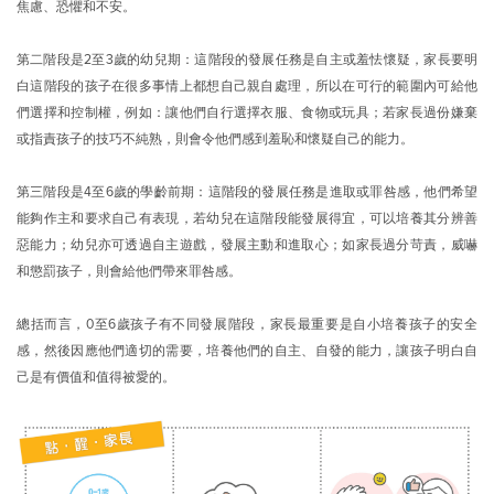
焦慮、恐懼和不安。
第二階段是2至3歲的幼兒期：這階段的發展任務是自主或羞怯懷疑，家長要明
白這階段的孩子在很多事情上都想自己親自處理，所以在可行的範圍內可給他
們選擇和控制權，例如：讓他們自行選擇衣服、食物或玩具；若家長過份嫌棄
或指責孩子的技巧不純熟，則會令他們感到羞恥和懷疑自己的能力。
第三階段是4至6歲的學齡前期：這階段的發展任務是進取或罪咎感，他們希望
能夠作主和要求自己有表現，若幼兒在這階段能發展得宜，可以培養其分辨善
惡能力；幼兒亦可透過自主遊戲，發展主動和進取心；如家長過分苛責，威嚇
和懲罰孩子，則會給他們帶來罪咎感。
總括而言，0至6歲孩子有不同發展階段，家長最重要是自小培養孩子的安全
感，然後因應他們適切的需要，培養他們的自主、自發的能力，讓孩子明白自
己是有價值和值得被愛的。