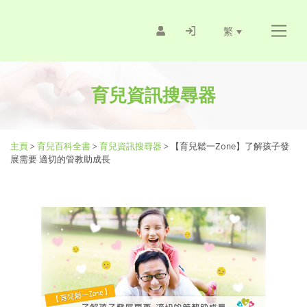
繁
育兒資訊搜尋器
主頁
>
育兒百科全書
>
育兒資訊搜尋器
>
【育兒鬆一Zone】了解孩子發
展需要 適切的管教助成長