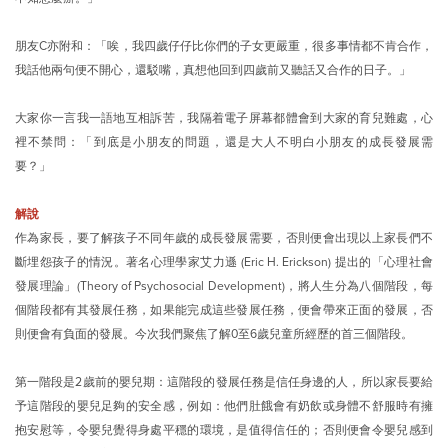
朋友C亦附和：「唉，我四歲仔仔比你們的子女更嚴重，很多事情都不肯合作，
我話他兩句便不開心，還駁嘴，真想他回到四歲前又聽話又合作的日子。」
大家你一言我一語地互相訴苦，我隔着電子屏幕都體會到大家的育兒難處，心
裡不禁問：「到底是小朋友的問題，還是大人不明白小朋友的成長發展需
要？」
解說
作為家長，要了解孩子不同年歲的成長發展需要，否則便會出現以上家長們不
斷埋怨孩子的情況。著名心理學家艾力遜 (Eric H. Erickson) 提出的「心理社會
發展理論」(Theory of Psychosocial Development)，將人生分為八個階段，每
個階段都有其發展任務，如果能完成這些發展任務，便會帶來正面的發展，否
則便會有負面的發展。今次我們聚焦了解0至6歲兒童所經歷的首三個階段。
第一階段是2歲前的嬰兒期：這階段的發展任務是信任身邊的人，所以家長要給
予這階段的嬰兒足夠的安全感，例如：他們肚餓會有奶飲或身體不舒服時有擁
抱安慰等，令嬰兒覺得身處平穩的環境，是值得信任的；否則便會令嬰兒感到