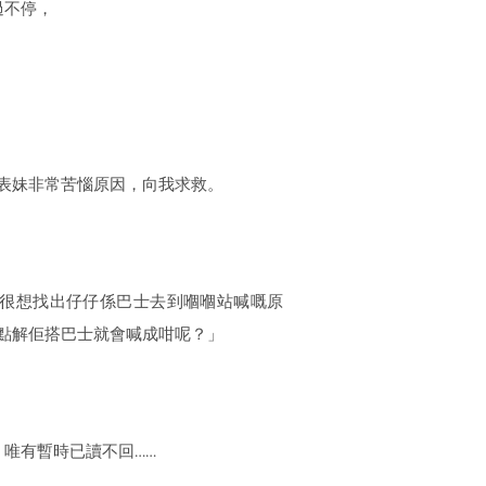
過不停，
表妹非常苦惱原因，向我求救。
我真的很想找出仔仔係巴士去到嗰嗰站喊嘅原
點解佢搭巴士就會喊成咁呢？」
，唯有暫時已讀不回……