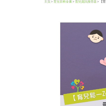
主頁
>
育兒百科全書
>
育兒資訊搜尋器
>
【育