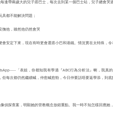
最近她每逢帶兩歲大的兒子搭巴士，每次去到某一個巴士站，兒子總會哭
玩具都不能解決問題；
安撫他，雖然他仍然會哭
便會安定下來，現在有時更會選搭小巴和港鐵。情況實在太特殊，令
sApp-----「表姐，你都知我有學過『ABC行為分析法』喇，
，佢每次都仍然繼續喊，仲愈喊愈勁，今日仲要話唔要返學添，到底
妹有點像偵探查案，明顯她的管教概念放錯重點。我一時不知怎樣回應她