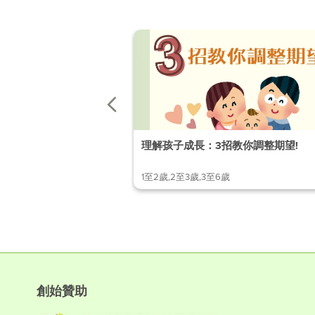
理解孩子成長：3招教你調整期望!
1至2歲,2至3歲,3至6歲
創始贊助