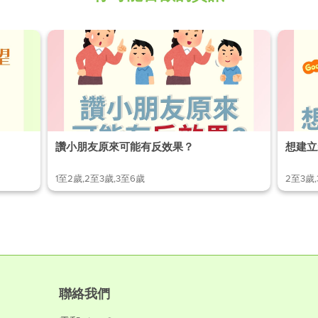
讚小朋友原來可能有反效果？
想建立
1至2歲,2至3歲,3至6歲
2至3歲
聯絡我們