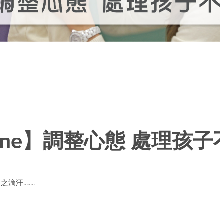
one】調整心態 處理孩
.......