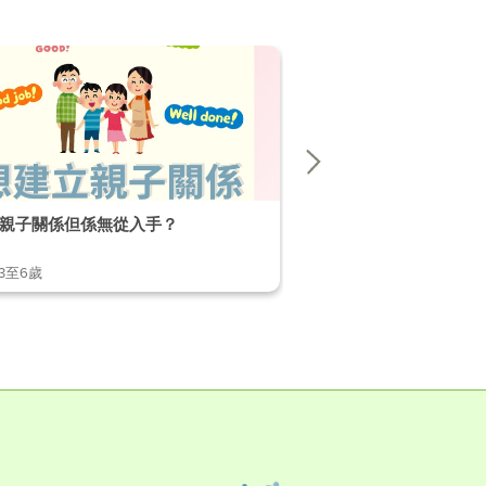
親子關係但係無從入手？
【破解不當行為小貼士】 EP
,3至6歲
1至2歲,2至3歲,3至6歲