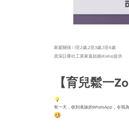
家庭關係 | 1至2歲,2至3歲,3至6歲
資深註冊社工黃家嘉姑娘(KaKa)提供
【育兒鬆一Z
有一天，收到表妹的WhatsApp，令我為之滴汗.