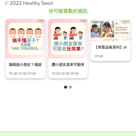
© 2022 Healthy Seed
你可能喜歡的資訊
【培育品格系列】(4
至6歲幼兒) Ep.
3至6歲
搞唔掂小朋友？搞掂
讚小朋友原來可能有
「ABC行為分析法」
反效果？
1至2歲,2至3歲,3至6歲
1至2歲,2至3歲,3至6歲
先