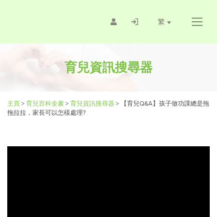
繁
育兒資訊搜尋器
主頁
>
育兒百科全書
>
育兒資訊搜尋器
>
【育兒Q&A】孩子做功課總是拖
拖拉拉，家長可以怎樣處理?