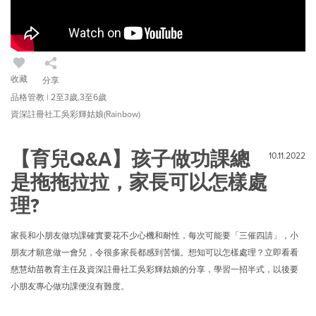
收藏
分享
品格管教 | 2至3歲,3至6歲
資深註冊社工吳彩輝姑娘(Rainbow)
【育兒Q&A】孩子做功課總
10.11.2022
是拖拖拉拉，家長可以怎樣處
理?
家長和小朋友做功課確實要花不少心機和耐性，每次可能要「三催四請」，小
朋友才願意做一會兒，令很多家長都感到苦惱。想知可以怎樣處理？立即看看
慈慧幼苗教育主任及資深註冊社工吳彩輝姑娘的分享，學習一招半式，以後要
小朋友專心做功課便沒有難度。