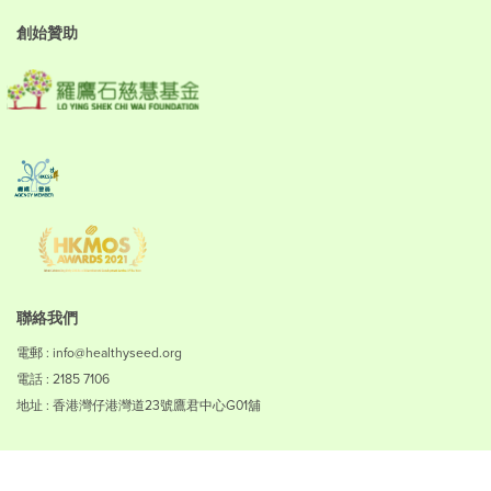
創始贊助
聯絡我們
電郵 : info@healthyseed.org
電話 : 2185 7106
地址 : 香港灣仔港灣道23號鷹君中心G01舖
免責聲明
私隱政策
使用條款
無障礙瀏覽聲明
如何賺取積分