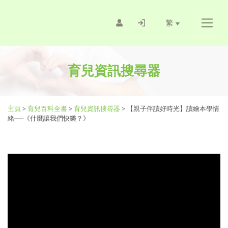
繁
育兒資訊搜尋器
主頁
>
育兒百科全書
>
育兒資訊搜尋器
>
【親子伴讀好時光】讀繪本學情
緒──《什麼讓我們快樂？》