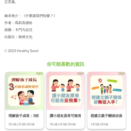
正意義。
繪本推介：《什麼讓我們快樂？》
作者：瑪莉高德哈
插圖：卡門凡佐兒
出版社：格林文化
© 2023 Healthy Seed
你可能喜歡的資訊
理解孩子成長：3招
讚小朋友原來可能有
想建立親子關係但係
教你調整期望!
反效果？
無從入手？
1至2歲,2至3歲,3至6歲
1至2歲,2至3歲,3至6歲
2至3歲,3至6歲