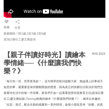
收藏
分享
家庭關係 | 1至2歲,2至3歲,3至6歲
資深註冊社工廖文雅提供
【親子伴讀好時光】讀繪本
19.10.2023
學情緒──《什麼讓我們快
樂？》
「每日笑一笑，世界更美妙！」這句簡單的歌詞提醒大家，無論遇上好事或不
如意的事，最重要是保持樂觀開放的態度，因為真正的快樂往往取決於我們怎
樣看待生活中的每一件瑣事。家長們不如一起看看慈慧幼苗教育主任(資深註冊
社工)廖文雅姑娘 (Tammy)推薦的繪本《什麼讓我們快樂？》，繪本以有趣的
「拉頁」形式，配合生動的插畫和一系列情境，啟發小朋友思考「快樂」的真