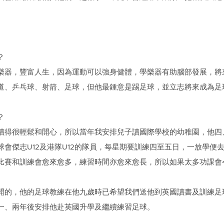
？
樂器，豐富人生，因為運動可以強身健體，學樂器有助腦部發展，將
道、乒乓球、射箭、足球，但他最鍾意是踢足球，並立志將來成為足
？
讀得很輕鬆和開心，所以當年我安排兒子讀國際學校的幼稚園，他四
會傑志U12及港隊U12的隊員，每星期要訓練四至五日，一放學便
比賽和訓練會愈來愈多，練習時間亦愈來愈長，所以如果太多功課會
開的，他的足球教練在他九歲時已希望我們送他到英國讀書及訓練足
一、兩年後安排他赴英國升學及繼續練習足球。