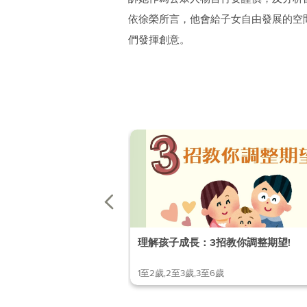
依徐榮所言，他會給子女自由發展的空
們發揮創意。
理解孩子成長：3招教你調整期望!
1至2歲,2至3歲,3至6歲