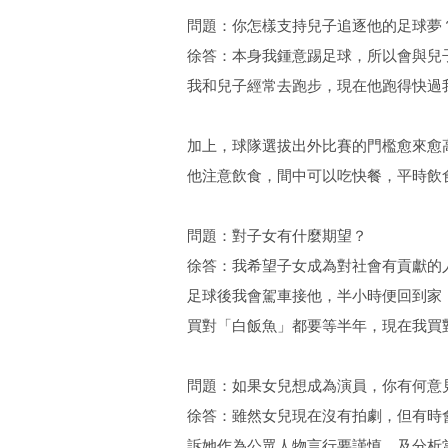
問題：你怎樣支持兒子追逐他的足球夢
徐答：本身我鍾意踢足球，所以會與兒
我和兒子經常去跑步，現在他跑得快過
加上，球隊選拔出外比賽的門檻愈來愈
他注意飲食，間中可以吃快餐，平時飲
問題：對子女有什麼期望？
徐答：我希望子女成為對社會有貢獻的
足球後我會駕車接他，半小時便回到家
買對「白飯魚」都要等半年，現在我買
問題：如果女兒想成為演員，你有何意
徐答：雖然女兒現在沒有拍劇，但有時
訴她作為公眾人物言行要謹慎，及分析