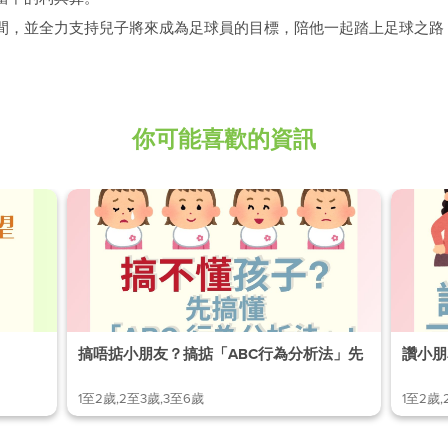
間，並全力支持兒子將來成為足球員的目標，陪他一起踏上足球之路
你可能喜歡的資訊
搞唔掂小朋友？搞掂「ABC行為分析法」先
讚小朋
1至2歲,2至3歲,3至6歲
1至2歲,