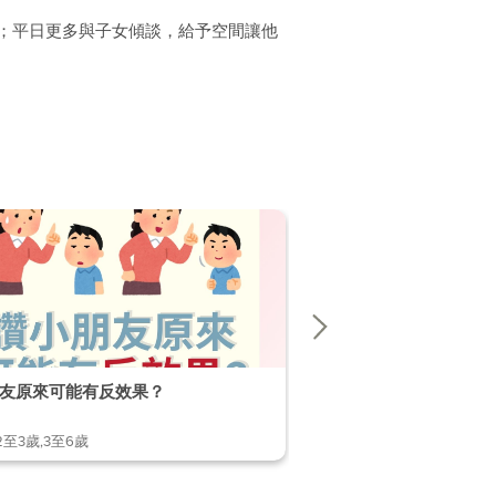
；平日更多與子女傾談，給予空間讓他
友原來可能有反效果？
想建立親子關係但係無從
2至3歲,3至6歲
2至3歲,3至6歲