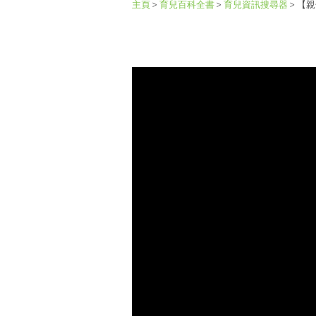
主頁
>
育兒百科全書
>
育兒資訊搜尋器
>
【親