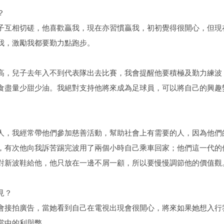
？
子互相切磋，他喜歡贏我，現在亦習慣贏我，初初覺得很開心，但現
我，激勵我都要勤力點跑步。
高，兒子去年入不到代表隊出去比賽，我會提醒他要積極及勤力練波
食盡量少甜少油。我絕對支持他將來成為足球員，可以將自己的興趣
人，我經常帶他們參加慈善活動，幫助社會上有需要的人，因為他們
，有次他向我訴苦踢完波用了兩個小時自己乘車回家；他們這一代的
對新波鞋給他，他只放在一邊不屑一顧，所以要慢慢調節他的價值觀
見？
會接拍廣告，當她看到自己在電視出現會很開心，將來如果她想入行
當中的利與弊。