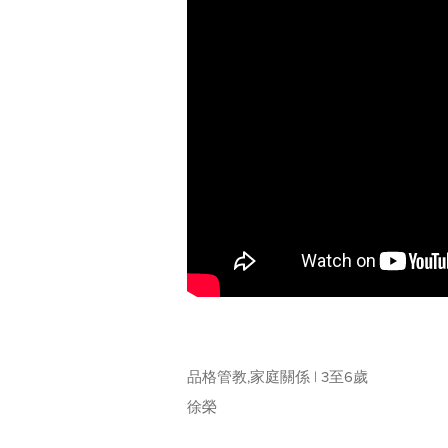
品格管教,家庭關係 | 3至6歲
徐榮