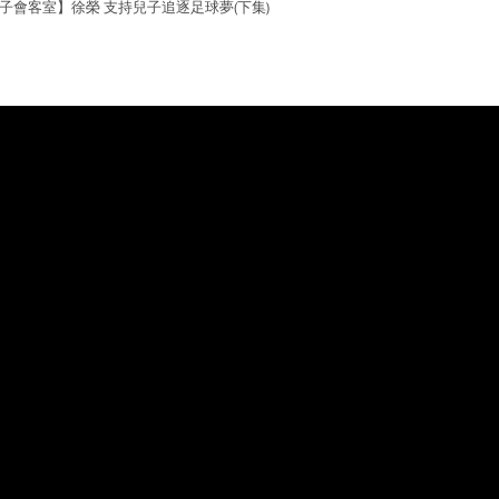
子會客室】徐榮 支持兒子追逐足球夢(下集)