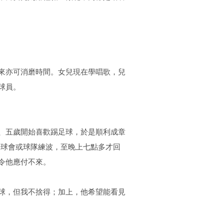
來亦可消磨時間。女兒現在學唱歌，兒
球員。
、五歲開始喜歡踢足球，於是順利成章
去球會或球隊練波，至晚上七點多才回
令他應付不來。
球，但我不捨得；加上，他希望能看見