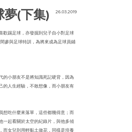
夢(下集)
26.03.2019
喜歡踢足球，亦發掘到兒子自小對足球
時間參與足球特訓，為將來成為足球員鋪
代的小朋友不是將知識死記硬背，因為
己的人生經驗，不敢想像，而小朋友有
我想吃什麼來落單，這些都幾得意；而
他一起看關於太空的紀錄片，與他多傾
，而女兒則用輕黏土做花，同樣是培養