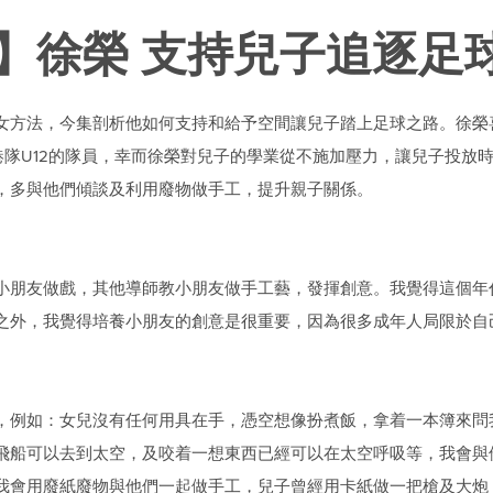
】徐榮 支持兒子追逐足球
女方法，今集剖析他如何支持和給予空間讓兒子踏上足球之路。徐榮
港隊U12的隊員，幸而徐榮對兒子的學業從不施加壓力，讓兒子投放
，多與他們傾談及利用廢物做手工，提升親子關係。
小朋友做戲，其他導師教小朋友做手工藝，發揮創意。我覺得這個年
之外，我覺得培養小朋友的創意是很重要，因為很多成年人局限於自
，例如：女兒沒有任何用具在手，憑空想像扮煮飯，拿着一本簿來問
飛船可以去到太空，及咬着一想東西已經可以在太空呼吸等，我會與
我會用廢紙廢物與他們一起做手工，兒子曾經用卡紙做一把槍及大炮