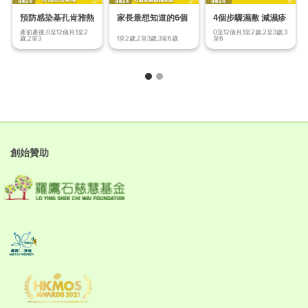
預防感染基孔肯雅熱
家長最想知道的6個
4個步驟濕敷 減濕疹
終極防蚊
兒童眼睛問題
皮膚紅腫發炎
產前產後,0至12個月,1至2
0至12個月,1至2歲,2至3歲,3
歲,2至3
1至2歲,2至3歲,3至6歲
至6
創始贊助