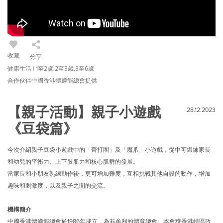
收藏
分享
健康生活 | 1至2歲,2至3歲,3至6歲
合作伙伴中國香港體適能總會提供
【親子活動】親子小遊戲
28.12.2023
《豆袋篇》
今次介紹親子豆袋小遊戲中的「齊打圈」及「魔爪」小遊戲，從中可鍛鍊家長
和幼兒的平衡力、上下肢肌力和核心肌群的發展。
當家長和小朋友熟練動作後，更可增加難度，互相挑戰其他自設的動作，增加
趣味和刺激度，以及親子之間的交流。
機構簡介
中國香港體適能總會於1986年成立，為非牟利的體育總會。本會獲香港特區政