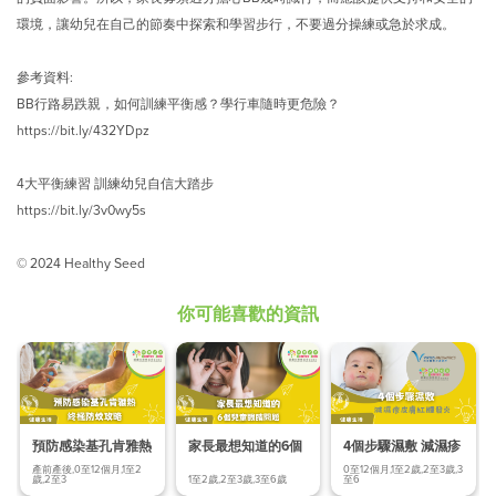
環境，讓幼兒在自己的節奏中探索和學習步行，不要過分操練或急於求成。
參考資料:
BB行路易跌親，如何訓練平衡感？學行車隨時更危險？
https://bit.ly/432YDpz
4大平衡練習 訓練幼兒自信大踏步
https://bit.ly/3v0wy5s
© 2024 Healthy Seed
你可能喜歡的資訊
預防感染基孔肯雅熱
家長最想知道的6個
4個步驟濕敷 減濕疹
終極防蚊
兒童眼睛問題
皮膚紅腫發炎
產前產後,0至12個月,1至2
0至12個月,1至2歲,2至3歲,3
歲,2至3
1至2歲,2至3歲,3至6歲
至6