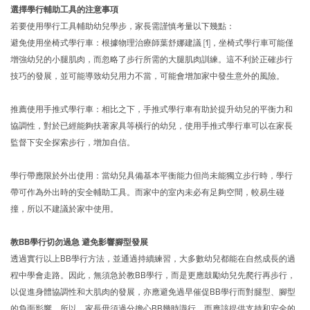
選擇學行輔助工具的注意事項
若要使用學行工具輔助幼兒學步，家長需謹慎考量以下幾點：
避免使用坐椅式學行車：根據物理治療師葉舒娜建議 [1]，坐椅式學行車可能僅
增強幼兒的小腿肌肉，而忽略了步行所需的大腿肌肉訓練。這不利於正確步行
技巧的發展，並可能導致幼兒用力不當，可能會增加家中發生意外的風險。
推薦使用手推式學行車：相比之下，手推式學行車有助於提升幼兒的平衡力和
協調性，對於已經能夠扶著家具等橫行的幼兒，使用手推式學行車可以在家長
監督下安全探索步行，增加自信。
學行帶應限於外出使用：當幼兒具備基本平衡能力但尚未能獨立步行時，學行
帶可作為外出時的安全輔助工具。而家中的室內未必有足夠空間，較易生碰
撞，所以不建議於家中使用。
教BB學行切勿過急 避免影響腳型發展
透過實行以上BB學行方法，並通過持續練習，大多數幼兒都能在自然成長的過
程中學會走路。因此，無須急於教BB學行，而是更應鼓勵幼兒先爬行再步行，
以促進身體協調性和大肌肉的發展，亦應避免過早催促BB學行而對腿型、腳型
的負面影響。所以，家長毋須過分擔心BB幾時識行，而應該提供支持和安全的