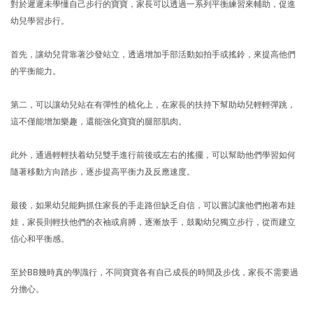
對於遲遲未學懂自己步行的寶寶，家長可以透過一系列平衡練習來輔助，促進
幼兒學習步行。
首先，讓幼兒背靠著沙發站立，透過增加手部活動如拍手或搖鈴，來提高他們
的平衡能力。
第二，可以讓幼兒站在有彈性的梳化上，在家長的扶持下幫助幼兒輕輕彈跳，
這不僅能增加樂趣，還能強化寶寶的腿部肌肉。
此外，通過輕輕扶着幼兒雙手進行前後或左右的搖擺，可以幫助他們學習如何
隨著移動方向踏步，逐步提高平衡力及反應速度。
最後，如果幼兒能夠抓住家長的手走路但缺乏自信，可以嘗試讓他們抱著布娃
娃，家長則輕扶他們的衣袖或肩膊，逐漸放手，鼓勵幼兒獨立步行，從而建立
信心和平衡感。
至於BB幾時真的學識行，不同寶寶各有自己成長的時間及步伐，家長不需要過
分擔心。