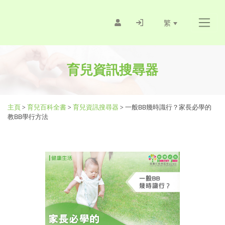
繁
育兒資訊搜尋器
主頁
>
育兒百科全書
>
育兒資訊搜尋器
>
一般BB幾時識行？家長必學的
教BB學行方法