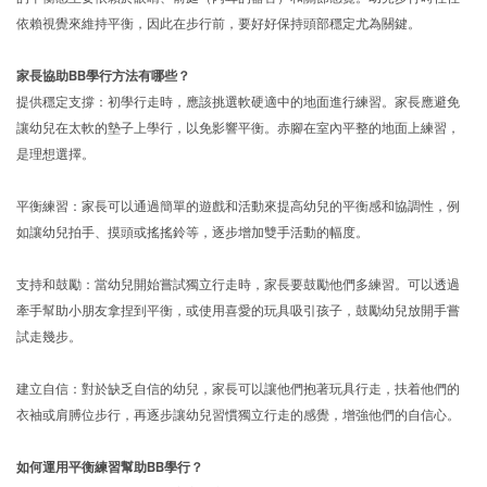
依賴視覺來維持平衡，因此在步行前，要好好保持頭部穩定尤為關鍵。
家長協助BB學行方法有哪些？
提供穩定支撐：初學行走時，應該挑選軟硬適中的地面進行練習。家長應避免
讓幼兒在太軟的墊子上學行，以免影響平衡。赤腳在室內平整的地面上練習，
是理想選擇。
平衡練習：家長可以通過簡單的遊戲和活動來提高幼兒的平衡感和協調性，例
如讓幼兒拍手、摸頭或搖搖鈴等，逐步增加雙手活動的幅度。
支持和鼓勵：當幼兒開始嘗試獨立行走時，家長要鼓勵他們多練習。可以透過
牽手幫助小朋友拿捏到平衡，或使用喜愛的玩具吸引孩子，鼓勵幼兒放開手嘗
試走幾步。
建立自信：對於缺乏自信的幼兒，家長可以讓他們抱著玩具行走，扶着他們的
衣袖或肩膊位步行，再逐步讓幼兒習慣獨立行走的感覺，增強他們的自信心。
如何運用平衡練習幫助BB學行？