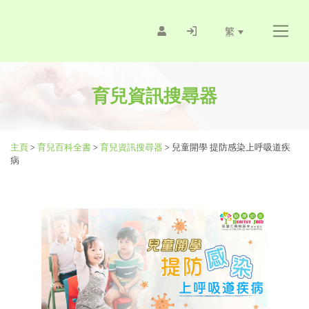
繁
育兒資訊搜尋器
主頁
>
育兒百科全書
>
育兒資訊搜尋器
>
兒童開學 提防感染上呼吸道疾
病