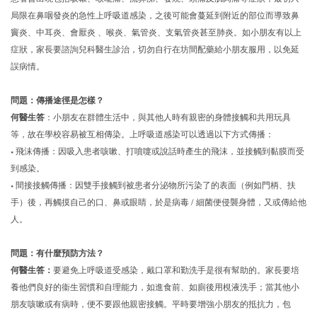
局限在鼻咽發炎的急性上呼吸道感染，之後可能會蔓延到附近的部位而導致鼻
竇炎、中耳炎、會厭炎 、喉炎、氣管炎、支氣管炎甚至肺炎。如小朋友有以上
症狀，家長要諮詢兒科醫生診治，切勿自行在坊間配藥給小朋友服用，以免延
誤病情。
問題：傳播途徑是怎樣？
何醫生答
：小朋友在群體生活中，與其他人時有親密的身體接觸和共用玩具
等，故在學校容易被互相傳染。上呼吸道感染可以透過以下方式傳播：
• 飛沫傳播：因吸入患者咳嗽、打噴嚏或說話時產生的飛沫，並接觸到黏膜而受
到感染。
• 間接接觸傳播：因雙手接觸到被患者分泌物所污染了的表面（例如門柄、扶
手）後，再觸摸自己的口、鼻或眼睛，於是病毒 / 細菌便侵襲身體，又或傳給他
人。
問題：有什麼預防方法？
何醫生答：
要避免上呼吸道受感染，戴口罩和勤洗手是很有幫助的。家長要培
養他們良好的衞生習慣和自理能力，如進食前、如廁後用梘液洗手；當其他小
朋友咳嗽或有病時，便不要跟他親密接觸。平時要增強小朋友的抵抗力，包