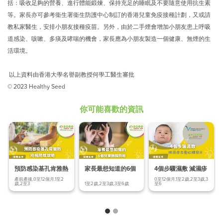
括：吸收足夠的營養、進行體能鍛煉、保持充足的睡眠及不要隨意使用抗生素
等。家長亦可參考衞生署衞生防護中心制訂的香港兒童免疫接種計劃，又或請
教私家醫生，安排小朋友接種疫苗。另外，由於二手煙會增加小朋友患上呼吸
道感染、咳嗽、多痰及哮喘的機會，家長應為小朋友製造一個健康、無煙的生
活環境。
以上資料由香港大學名譽副教授何學工醫生審批
© 2023 Healthy Seed
你可能喜歡的資訊
預防感染基孔肯雅熱
家長最想知道的6個
4個步驟濕敷 減濕疹
終極防蚊
兒童眼睛問題
皮膚紅腫發炎
產前產後,0至12個月,1至2
0至12個月,1至2歲,2至3歲,3
歲,2至3
1至2歲,2至3歲,3至6歲
至6