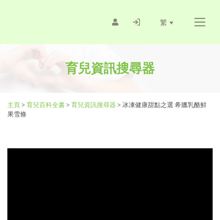
繁
育兒資訊搜尋器
主頁
>
育兒百科全書
>
育兒資訊搜尋器
>
冰凍健康甜點之選 希臘乳酪鮮
果雪條