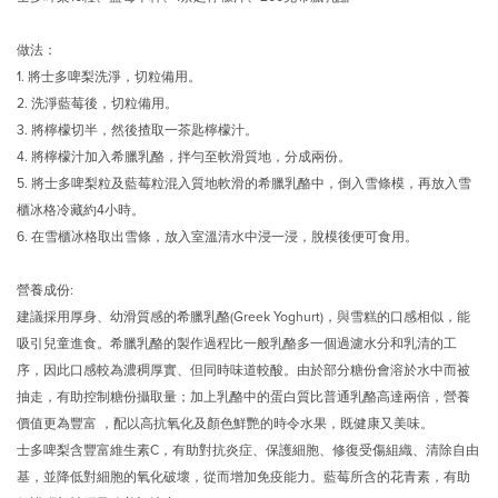
做法：
1. 將士多啤梨洗淨，切粒備用。
2. 洗淨藍莓後，切粒備用。
3. 將檸檬切半，然後揸取一茶匙檸檬汁。
4. 將檸檬汁加入希臘乳酪，拌勻至軟滑質地，分成兩份。
5. 將士多啤梨粒及藍莓粒混入質地軟滑的希臘乳酪中，倒入雪條模，再放入雪
櫃冰格冷藏約4小時。
6. 在雪櫃冰格取出雪條，放入室溫清水中浸一浸，脫模後便可食用。
營養成份:
建議採用厚身、幼滑質感的希臘乳酪(Greek Yoghurt)，與雪糕的口感相似，能
吸引兒童進食。希臘乳酪的製作過程比一般乳酪多一個過濾水分和乳清的工
序，因此口感較為濃稠厚實、但同時味道較酸。由於部分糖份會溶於水中而被
抽走，有助控制糖份攝取量；加上乳酪中的蛋白質比普通乳酪高達兩倍，營養
價值更為豐富 ，配以高抗氧化及顏色鮮艷的時令水果，既健康又美味。
士多啤梨含豐富維生素C，有助對抗炎症、保護細胞、修復受傷組織、清除自由
基，並降低對細胞的氧化破壞，從而增加免疫能力。藍莓所含的花青素，有助