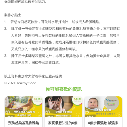
保護腦部神經及改善記憶力。
製作小貼士：
1. 若想令口感更軟滑，可先將水果打成汁，然後混入希臘乳酪。
2. 除了做一整條混有士多啤梨粒和藍莓粒的希臘乳酪雪條之外，亦可以隨個
人喜好，先將混有士多啤梨粒的希臘乳酪倒入雪條模的一半位置，然後再
倒入混有藍莓粒的希臘乳酪，做成分隔兩種口味和顏色的希臘乳酪雪條；
又或只加入一種水果的希臘乳酪雪條都可以。
3. 除了用士多啤梨和藍莓之外，亦可以用其他水果，例如黃金奇異果、火龍
果或芒果等，同樣帶出清新口感。
以上資料由加拿大營養學家伍雅芬提供
© 2021 Healthy Seed
你可能喜歡的資訊
預防感染基孔肯雅熱
家長最想知道的6個
4個步驟濕敷 減濕疹