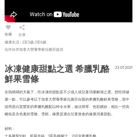
收藏
分享
健康生活 | 2至3歲,3至6歲
合作伙伴加拿大營養學家伍雅芬提供
冰凍健康甜點之選 希臘乳酪
23.07.2021
鮮果雪條
在熱焫焫的天氣下，吃冰凍的甜點是不少成人或兒童消暑解渴之選。想吃得健
康一點，可以參考以下加拿大營養學家伍雅芬自製的希臘乳酪鮮果雪條，當中
採用蛋白質豐富的希臘乳酪配以時令水果，做法簡單、色彩繽紛，相比一些高
糖份及含色素的雪條、雪糕，確實是適合兒童進食的健康消暑甜點。
材料：
士多啤梨10粒、藍莓半杯、1茶匙檸檬汁、200克希臘乳酪