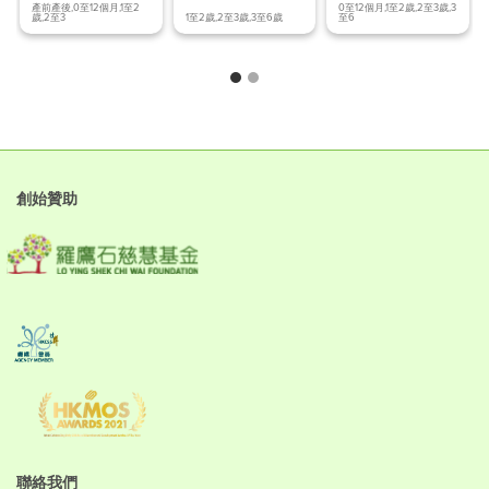
終極防蚊
兒童眼睛問題
皮膚紅腫發炎
產前產後,0至12個月,1至2
0至12個月,1至2歲,2至3歲,3
歲,2至3
1至2歲,2至3歲,3至6歲
至6
創始贊助
聯絡我們