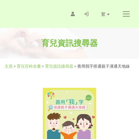
繁
育兒資訊搜尋器
主頁
>
育兒百科全書
>
育兒資訊搜尋器
>
善用我字搭通親子溝通天地線