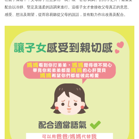
配合以冷靜、堅定及溫柔的語調來進行。這樣子女才會接收父母真正的意思、
感受、想法及期望，從而容易聽從父母的說話，並有動力作出改善及配合。