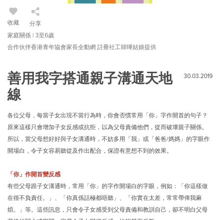
收藏
分享
家庭關係 | 3至6歲
合作伙伴香港青年協會家長全動網 註冊社工韓曄姑娘提供
善用我字搭通親子溝通天地
30.03.2019
線
各位父母，每當子女出現不當行為時，你會否慣常用「你」字作開首的句子？
原來這樣只會增加子女反感或抗拒，以為父母責備他們，從而破壞親子關係。
所以，當父母想好好與子女溝通時，不妨多用「我」或「爸爸/媽媽」的字眼作
開場白，令子女容易聽從及作出配合，保證有意想不到的效果。
「你」作開首變反感
有些父母跟子女溝通時，常用「你」的字作開場白的字眼，例如：「你這樣做
在很不負責任。」、「你真係話極都唔聽」、「你實在太差，常常帶俾我麻
煩。」等。這些訊息，只會令子女感受到父母責備和教訓自己，卻不明白父母