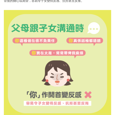
背後的關心或期望，容易令子女變得反感、抗拒甚至反叛。