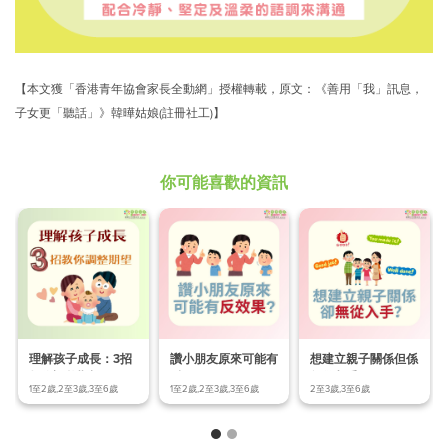
【本文獲「
香港青年協會家長全動網
」授權轉載，原文：《善用「我」訊息，
子女更「聽話」》韓曄姑娘(註冊社工)】
你可能喜歡的資訊
理解孩子成長：3招
讚小朋友原來可能有
想建立親子關係但係
教你調整期望!
反效果？
無從入手？
1至2歲,2至3歲,3至6歲
1至2歲,2至3歲,3至6歲
2至3歲,3至6歲