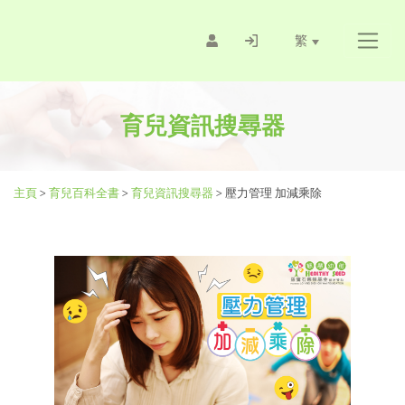
繁
育兒資訊搜尋器
主頁
>
育兒百科全書
>
育兒資訊搜尋器
>
壓力管理 加減乘除