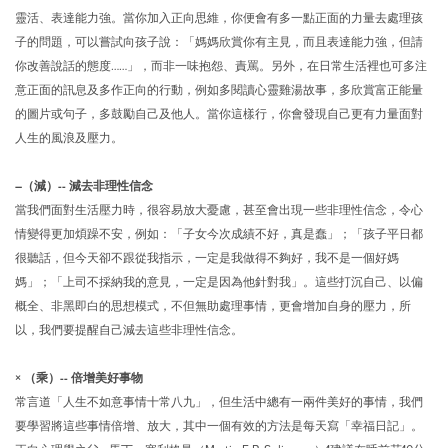
靈活、表達能力強。當你加入正向思維，你便會有多一點正面的力量去處理孩
子的問題，可以嘗試向孩子說：「媽媽欣賞你有主見，而且表達能力強，但請
你改善說話的態度……」，而非一味抱怨、責罵。另外，在日常生活裡也可多注
意正面的訊息及多作正向的行動，例如多閱讀心靈雞湯故事，多欣賞富正能量
的圖片或句子，多鼓勵自己及他人。當你這樣行，你會發現自己更有力量面對
人生的風浪及壓力。
–（減）-- 減去非理性信念
當我們面對生活壓力時，很容易放大憂慮，甚至會出現一些非理性信念，令心
情變得更加煩躁不安，例如：「子女今次成績不好，真是蠢」；「孩子平日都
很聽話，但今天卻不跟從我指示，一定是我做得不夠好，我不是一個好媽
媽」；「上司不採納我的意見，一定是因為他針對我」。這些打沉自己、以偏
概全、非黑即白的思想模式，不但無助處理事情，更會增加自身的壓力，所
以，我們要提醒自己減去這些非理性信念。
× （乘）-- 倍增美好事物
常言道「人生不如意事情十常八九」，但生活中總有一兩件美好的事情，我們
要學習將這些事情倍增、放大，其中一個有效的方法是每天寫「幸福日記」。