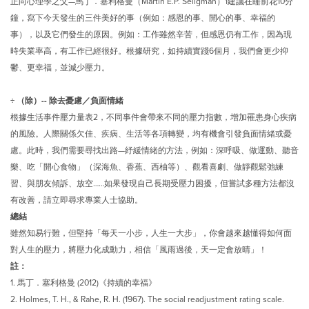
正向心理學之父—馬丁．塞利格曼（Martin E.P. Seligman）1建議在睡前花10分
鐘，寫下今天發生的三件美好的事（例如：感恩的事、開心的事、幸福的
事），以及它們發生的原因。例如：工作雖然辛苦，但感恩仍有工作，因為現
時失業率高，有工作已經很好。根據研究，如持續實踐6個月，我們會更少抑
鬱、更幸福，並減少壓力。
÷ （除）-- 除去憂慮／負面情緒
根據生活事件壓力量表2，不同事件會帶來不同的壓力指數，增加罹患身心疾病
的風險。人際關係欠佳、疾病、生活等各項轉變，均有機會引發負面情緒或憂
慮。此時，我們需要尋找出路—紓緩情緒的方法，例如：深呼吸、做運動、聽音
樂、吃「開心食物」（深海魚、香蕉、西柚等）、觀看喜劇、做靜觀鬆弛練
習、與朋友傾訴、放空……如果發現自己長期受壓力困擾，但嘗試多種方法都沒
有改善，請立即尋求專業人士協助。
總結
雖然知易行難，但堅持「每天一小步，人生一大步」，你會越來越懂得如何面
對人生的壓力，將壓力化成動力，相信「風雨過後，天一定會放晴」！
註：
1.
馬丁．塞利格曼 (2012)《持續的幸福》
2.
Holmes, T. H., & Rahe, R. H. (1967). The social readjustment rating scale.