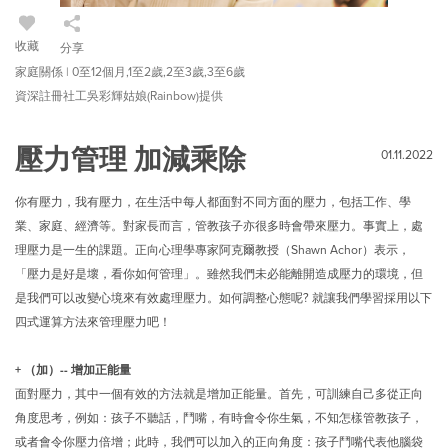
收藏
分享
家庭關係 | 0至12個月,1至2歲,2至3歲,3至6歲
資深註冊社工吳彩輝姑娘(Rainbow)提供
壓力管理 加減乘除
01.11.2022
你有壓力，我有壓力，在生活中每人都面對不同方面的壓力，包括工作、學
業、家庭、經濟等。對家長而言，管教孩子亦很多時會帶來壓力。事實上，處
理壓力是一生的課題。正向心理學專家阿克爾教授（Shawn Achor）表示，
「壓力是好是壞，看你如何管理」。雖然我們未必能離開造成壓力的環境，但
是我們可以改變心境來有效處理壓力。如何調整心態呢? 就讓我們學習採用以下
四式運算方法來管理壓力吧！
+ （加）-- 增加正能量
面對壓力，其中一個有效的方法就是增加正能量。首先，可訓練自己多從正向
角度思考，例如：孩子不聽話，鬥嘴，有時會令你生氣，不知怎樣管教孩子，
或者會令你壓力倍增；此時，我們可以加入的正向角度：孩子鬥嘴代表他腦袋