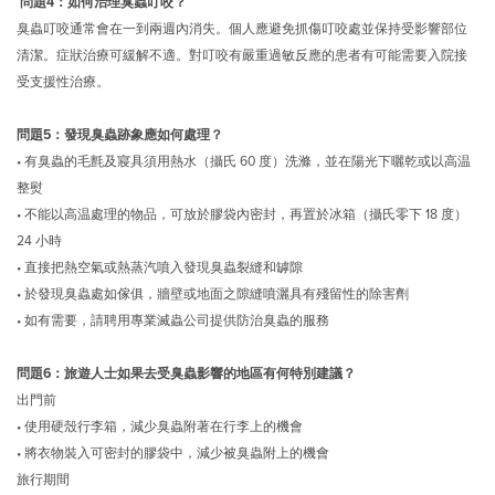
問題4：如何治理臭蟲叮咬？
臭蟲叮咬通常會在一到兩週內消失。個人應避免抓傷叮咬處並保持受影響部位
清潔。症狀治療可緩解不適。對叮咬有嚴重過敏反應的患者有可能需要入院接
受支援性治療。
問題5：發現臭蟲跡象應如何處理？
•
有臭蟲的毛氈及寢具須用熱水（攝氏 60 度）洗滌，並在陽光下曬乾或以高温
整熨
•
不能以高温處理的物品，可放於膠袋內密封，再置於冰箱（攝氏零下 18 度）
24 小時
•
直接把熱空氣或熱蒸汽噴入發現臭蟲裂縫和罅隙
•
於發現臭蟲處如傢俱，牆壁或地面之隙縫噴灑具有殘留性的除害劑
•
如有需要，請聘用專業滅蟲公司提供防治臭蟲的服務
問題6：旅遊人士如果去受臭蟲影響的地區有何特別建議？
出門前
•
使用硬殼行李箱，減少臭蟲附著在行李上的機會
•
將衣物裝入可密封的膠袋中，減少被臭蟲附上的機會
旅行期間