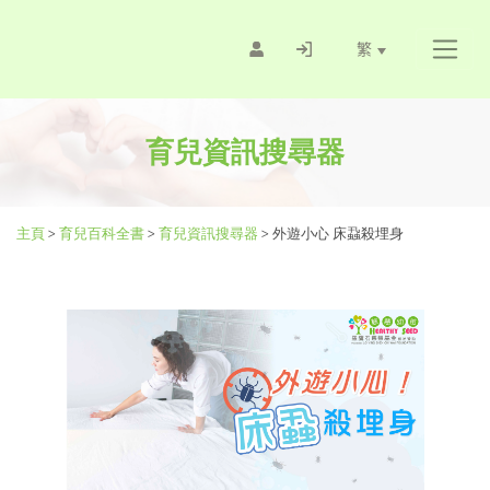
繁
育兒資訊搜尋器
主頁
>
育兒百科全書
>
育兒資訊搜尋器
>
外遊小心 床蝨殺埋身