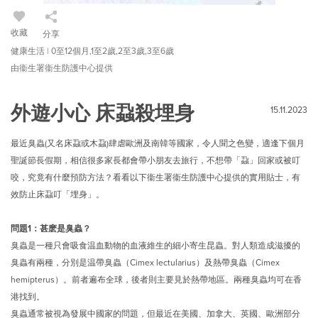
收藏
分享
健康生活 | 0至12個月,1至2歲,2至3歲,3至6歲
由衞生署衞生防護中心提供
外遊小心 床蝨殺埋身
15.11.2023
最近臭蟲(又名床蝨或木蝨)肆虐歐洲及南韓等國家，令人聞之色變，適逢下個月
聖誕節長假期，相信很多家長都會帶小朋友去旅行，不想帶「蝨」回家或被叮
咬，究竟有什麼預防方法？看看以下衞生署衞生防護中心提供的實用貼士，有
效防止床蝨叮「埋身」。
問題1：甚麽是臭蟲？
臭蟲是一種只會吸食温血動物的血液維生的細小寄生昆蟲。對人類造成滋擾的
臭蟲有兩種，分別是温帶臭蟲（Cimex lectularius）及熱帶臭蟲（Cimex
hemipterus）。前者遍布全球，後者則主要見於熱帶地區。兩種臭蟲均可在香
港找到。
臭蟲通常被視為發展中國家的問題，但最近在美國、加拿大、英國、歐洲部分