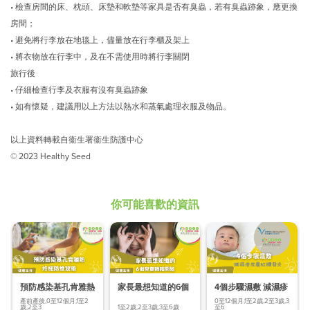
•
檢查房間的床、枕頭、床墊和軟墊等家具是否有臭蟲，若有臭蟲跡象，應更換
房間；
•
避免將行李放在地毯上，儘量放在行李櫃及架上
•
將衣物放在行李中，及在不需使用時將行李關閉
旅行後
•
仔細檢查行李及衣服有沒有臭蟲跡象
•
如有懷疑，建議用以上方法以熱水和蒸氣處理衣服及物品。
以上資料轉載自衞生署衞生防護中心
© 2023 Healthy Seed
你可能喜歡的資訊
預防感染基孔肯雅熱
家長最想知道的6個
4個步驟濕敷 減濕疹
終極防蚊
兒童眼睛問題
皮膚紅腫發炎
產前產後,0至12個月,1至2
0至12個月,1至2歲,2至3歲,3
歲,2至3
1至2歲,2至3歲,3至6歲
至6