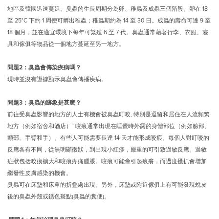
地區及韓國迅速蔓延。臭蟲的生長周期分為卵、稚蟲及成蟲三個階段。卵在 18
至 25°C 下約 1 周便可孵出稚蟲；稚蟲期約為 14 至 30 日。成蟲的壽命可達 9 至
18 個月，並在適宜環境下每年可繁殖 6 至 7 代。臭蟲通常藉著行李、衣服、寢
具和傢俱等物品從一個地方蔓延至另一地方。
問題2：臭蟲會傳染疾病嗎？
現時並沒有證據顯示臭蟲會傳播疾病。
問題3：臭蟲的跡象是甚麽？
前往受臭蟲影響的地方的人士有機會被臭蟲叮咬, 特別是逗留和居住在人流頻繁
地方（例如宿舍和酒店）° 咬痕通常出現在睡覺時外露的身體部位（例如臉部、
頸部、手臂和手）。有些人可能需要長達 14 天才能形成咬痕。每個人對叮咬的
反應各有不同，從無明顯徵狀，到出現小紅疹，嚴重的可引致過敏反應。過敏
症狀包括咬痕擴大和咬痕疼痛腫脹。咬痕可能會引起痕癢，而過度搔抓會增加
繼發性皮膚感染的機會。
臭蟲可在床墊和床單的折疊處出現。另外，床墊或附近傢俱上有可能發現蛻皮
後的臭蟲外殼或銹色斑點(臭蟲的糞便)。