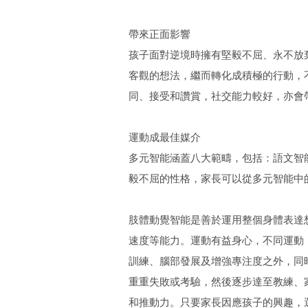
帶來正面影響
孩子面對逆境時擁有堅毅不屈、永不放
客觀的想法，繼而轉化成積極的行動，
同、接受和讚賞，社交能力較好，亦會
運動成最佳媒介
多元智能涵蓋八大範疇，包括：語文智
毅不屈的性格，家長可以從多元智能中
肢體動覺智能是善於運用整個身體表達
速度等能力。運動有益身心，不同運動
訓練、腦部發展及增強專注度之外，同
重重失敗或考驗，然後逐步達至教練、
和推動力。只要家長因應孩子的興趣，