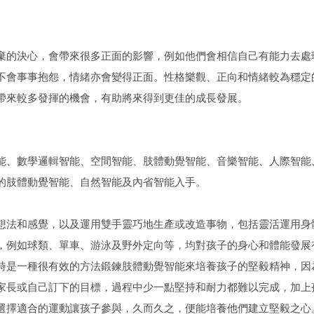
棄的決心，會帶來很多正面的影響，例如他們會相信自己有能力去處
不會事事抱怨，情緒亦會變得正面。性格樂觀、正向和情緒較為穩定
帶來較多發揮的機會，有助將來得到更佳的成長發展。
能、數學邏輯智能、空間智能、肢體動覺智能、音樂智能、人際智能
的肢體動覺智能、自然智能及內省智能入手。
想法和感覺，以及運用雙手靈巧地生產或改造事物，包括靈活運用身
，例如球類、單車、游泳及野外定向等，均對孩子的身心和體能發展
時是一種很有效的方法鍛鍊肢體動覺智能來培養孩子的堅毅精神，因
家長或自己訂下的目標，過程中少一點堅持和耐力都難以完成，加上
選擇適合的運動讓孩子參與，久而久之，便能培養他們建立堅毅之心