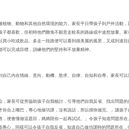
種植物、動物和其他自然環境的能力。家長平日帶孩子到戶外活動，
孩子都喜歡，但初時他們難免不願意走較長的路線或中途想放棄。家
以買小吃或飲品、多走一段路便可以看到很美麗的風景，又或到達目
都可以完成目標，訓練他們的堅持和不放棄精神。
到自己內在情緒、意向、動機、慾求、自律、自知和自尊。家長可以
位，家長可從旁協助孩子自我檢討，引導他們自我反省、找出問題的
才你合上嘴巴，專心地做功課，沒有說話，所以很快做完。」讓孩子
教，便會懂做這題目，媽媽陪你一起再試試。」令孩子知道問題所在
是最專心，同樣可以令孩子自我反省，知道自己做功課時的問題所在，