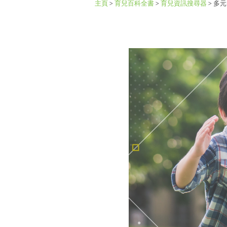
主頁
>
育兒百科全書
>
育兒資訊搜尋器
>
多元