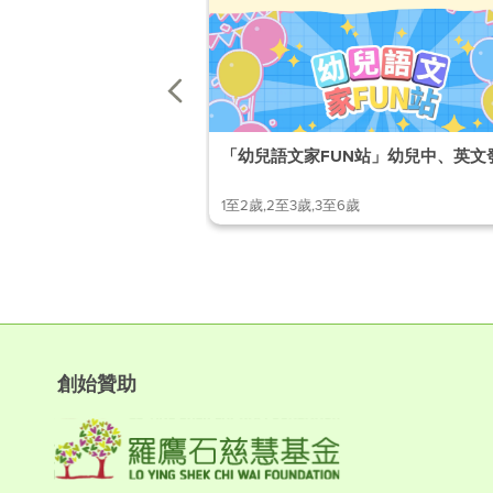
「幼兒語文家FUN站」幼兒中、英文
1至2歲,2至3歲,3至6歲
創始贊助