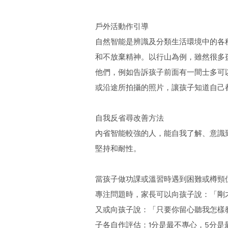
戶外活動作引導
自然智能是辨識及分類生活環境中的各
和不放棄精神。以行山為例，雖然很多
他們，例如告訴孩子前面有一間士多可
或沿途所拍攝的照片，讓孩子知道自己
自我反省尋改善方法
內省智能較強的人，能自我了解、意識
堅持和耐性。
當孩子做功課或溫習時遇到困難或樽頸
專注問題時，家長可以向孩子說：「剛
又或向孩子說：「只要你留心聽我怎樣
子各自作評估：1分是最不專心，5分