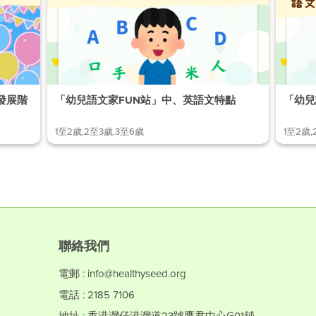
發展階
「幼兒語文家FUN站」中、英語文特點
「幼兒
1至2歲,2至3歲,3至6歲
1至2歲,
聯絡我們
電郵 : info@healthyseed.org
電話 : 2185 7106
地址 : 香港灣仔港灣道23號鷹君中心G01舖