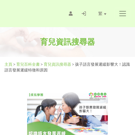
繁
育兒資訊搜尋器
主頁
>
育兒百科全書
>
育兒資訊搜尋器
>
孩子語言發展遲緩影響大！認識
語言發展遲緩特徵和原因