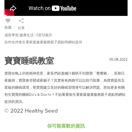
收藏
分享
成長學習,健康生活 | 0至12個月
合作伙伴衞生署家庭健康服務親子易點明網站提供
寶寶睡眠教室
05.08.2022
寶寶在晚上仍然精神奕奕，家長們絞盡腦汁都哄不到寶寶「覺覺豬」，長期日
夜癲倒，寶寶會否變成夜貓子？其實爸爸媽媽可以以技巧取勝，為寶寶提供五
星級的睡眠環境，幫寶寶建立良好的睡眠習慣便可以解決問題。想知更多有關
初生寶寶的睡眠Do’s & Don’ts？不妨看看衞生署家庭健康服務親子易點明網站
提供的資訊。
© 2022 Healthy Seed
你可能喜歡的資訊