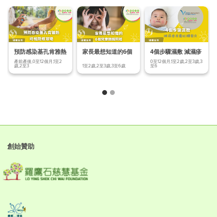
預防感染基孔肯雅熱
家長最想知道的6個
4個步驟濕敷 減濕疹
終極防蚊
兒童眼睛問題
皮膚紅腫發炎
產前產後,0至12個月,1至2
0至12個月,1至2歲,2至3歲,3
歲,2至3
1至2歲,2至3歲,3至6歲
至6
創始贊助