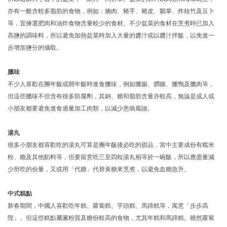
亦有一般含較多脂肪的食物，例如：腩肉、豬手、豬皮、鵝掌、炸枝竹及豆卜
等，宜揀選肥肉和油炸食物含量較少的食材。不少盆菜的食材在烹煮時已加入
高鹽的調味料，所以避免加熱盆菜時加入大量的醬汁或以醬汁拌飯，以免進一
步增加鹽分的攝取。
臘味
不少人喜歡在團年飯或開年飯時進食臘味，例如臘腸、膶腸、臘鴨及臘肉等，
但這些臘味不但含有很多防腐劑，其鈉、糖和脂肪含量亦較高，無論是成人或
小朋友都要避免進食過量加工肉類，以減少患病風險。
湯丸
很多小朋友都喜歡吃的湯丸可算是團年飯後必吃的甜品，當中主要成份有糯米
粉、糖及其他餡料等，但要留意吃三至四粒湯丸相等於一碗飯，所以應盡量減
少所吃的份量，又或用「代糖」代替黃糖來烹煮，以避免血糖急升。
中式糕點
新春期間，中國人喜歡吃年糕、蘿蔔糕、芋頭糕、馬蹄糕等，寓意「步步高
陛」。但這些糕點屬澱粉質及糖份較高的食物，尤其年糕和馬蹄糕。雖然蘿蔔