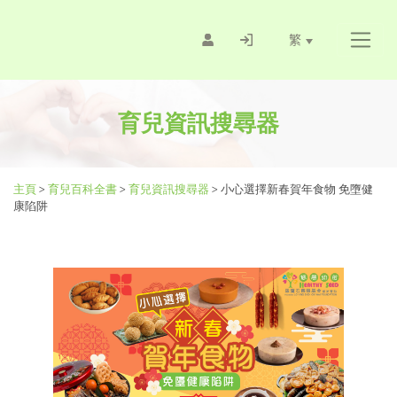
繁
育兒資訊搜尋器
主頁
>
育兒百科全書
>
育兒資訊搜尋器
>
小心選擇新春賀年食物 免墮健
康陷阱