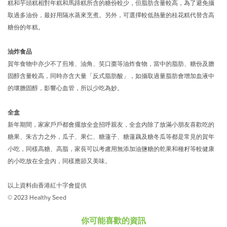
糕和芋頭糕相對年糕和馬蹄糕所含的糖份較少，但脂肪含量較高，為了避免攝
取過多油份，最好用隔水蒸來烹煮。另外，可選擇較低熱量的桂花糕代替含高
糖份的年糕。
油炸食品
賀年食物中亦少不了煎堆、油角、笑口棗等油炸食物，當中的脂肪、糖份及膽
固醇含量較高，同時亦含大量「反式脂肪酸」，如攝取過量脂肪會增加血液中
的壞膽固醇，影響心血管，所以少吃為妙。
全盒
新年期間，家家戶戶都會擺放全盒招呼親友，全盒內除了放滿小朋友喜歡吃的
糖果、朱古力之外，瓜子、果仁、糖蓮子、糖蓮藕及糖冬瓜等都是常見的賀年
小吃，同樣高糖、高脂，家長可以考慮用無添加油鹽糖的乾果和種籽等較健康
的小吃放在全盒內，同樣應節又美味。
以上資料由香港紅十字會提供
© 2023 Healthy Seed
你可能喜歡的資訊