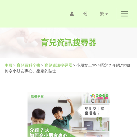
繁
育兒資訊搜尋器
主頁
>
育兒百科全書
>
育兒資訊搜尋器
>
小朋友上堂坐唔定？介紹7大如
何令小朋友專心、坐定的貼士