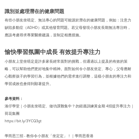
識別並處理潛在的健康問題
有些小朋友坐唔定、無法專心的問題可能源於潛在的健康問題，例如：注意力
缺陷多動症（ADHD）或其他發育問題。若父母發現小朋友長期無法專注時，
應該考慮尋求專業醫療建議，並制定相應措施。
愉快學習氛圍中成長 有效提升專注力
小朋友上堂坐唔定是許多家長經常面對的挑戰，但通過以上提及的有效的策
略，可以幫助他們更好地集中精神。面對如何令小朋友坐定、專心，父母應耐
心觀察孩子的學習行為，並根據他們的需求進行調整，這樣小朋友的專注力和
學習成效也會得到顯著提升。
參考資料：
湊仔學堂｜小朋友坐唔定、做功課難集中？勿錯過訓練黃金期 4招提升專注力｜
荷花集團
https://bit.ly/3YCQ3gt
學而思三招 - 教你令小朋友「坐定定」！｜學而思香港