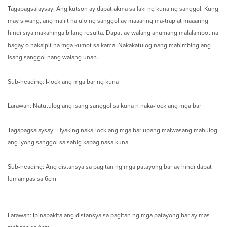
Tagapagsalaysay: Ang kutson ay dapat akma sa laki ng kuna ng sanggol. Kung
may siwang, ang maliit na ulo ng sanggol ay maaaring ma-trap at maaaring
hindi siya makahinga bilang resulta. Dapat ay walang anumang malalambot na
bagay o nakaipit na mga kumot sa kama. Nakakatulog nang mahimbing ang
isang sanggol nang walang unan.
Sub-heading: I-lock ang mga bar ng kuna
Larawan: Natutulog ang isang sanggol sa kuna n naka-lock ang mga bar
Tagapagsalaysay: Tiyaking naka-lock ang mga bar upang maiwasang mahulog
ang iyong sanggol sa sahig kapag nasa kuna.
Sub-heading: Ang distansya sa pagitan ng mga patayong bar ay hindi dapat
lumampas sa 6cm
Larawan: Ipinapakita ang distansya sa pagitan ng mga patayong bar ay mas