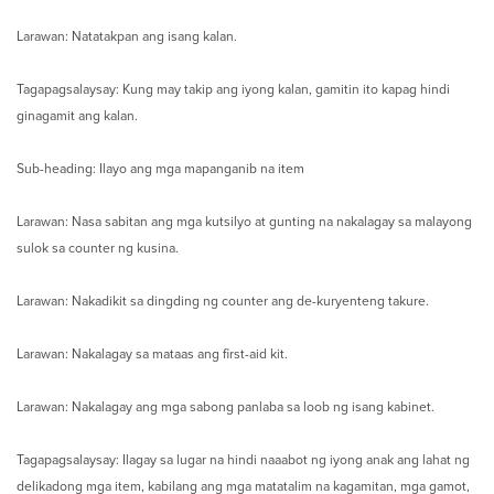
Larawan: Natatakpan ang isang kalan.
Tagapagsalaysay: Kung may takip ang iyong kalan, gamitin ito kapag hindi
ginagamit ang kalan.
Sub-heading: Ilayo ang mga mapanganib na item
Larawan: Nasa sabitan ang mga kutsilyo at gunting na nakalagay sa malayong
sulok sa counter ng kusina.
Larawan: Nakadikit sa dingding ng counter ang de-kuryenteng takure.
Larawan: Nakalagay sa mataas ang first-aid kit.
Larawan: Nakalagay ang mga sabong panlaba sa loob ng isang kabinet.
Tagapagsalaysay: Ilagay sa lugar na hindi naaabot ng iyong anak ang lahat ng
delikadong mga item, kabilang ang mga matatalim na kagamitan, mga gamot,