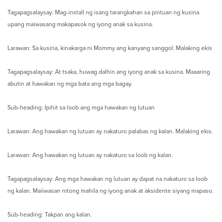
Tagapagsalaysay: Mag-install ng isang tarangkahan sa pintuan ng kusina
upang maiwasang makapasok ng iyong anak sa kusina.
Larawan: Sa kusina, kinakarga ni Mommy ang kanyang sanggol. Malaking ekis
Tagapagsalaysay: At tsaka, huwag dalhin ang iyong anak sa kusina. Maaaring
abutin at hawakan ng mga bata ang mga bagay.
Sub-heading: Ipihit sa loob ang mga hawakan ng lutuan
Larawan: Ang hawakan ng lutuan ay nakaturo palabas ng kalan. Malaking ekis.
Larawan: Ang hawakan ng lutuan ay nakaturo sa loob ng kalan.
Tagapagsalaysay: Ang mga hawakan ng lutuan ay dapat na nakaturo sa loob
ng kalan. Maiiwasan nitong mahila ng iyong anak at aksidente siyang mapaso.
Sub-heading: Takpan ang kalan.