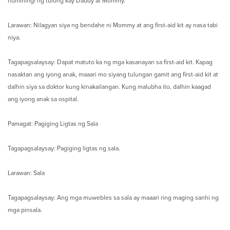
humihingi ng tulong kay Daddy at Mommy.
Larawan: Nilagyan siya ng bendahe ni Mommy at ang first-aid kit ay nasa tabi
niya.
Tagapagsalaysay: Dapat matuto ka ng mga kasanayan sa first-aid kit. Kapag
nasaktan ang iyong anak, maaari mo siyang tulungan gamit ang first-aid kit at
dalhin siya sa doktor kung kinakailangan. Kung malubha ito, dalhin kaagad
ang iyong anak sa ospital.
Pamagat: Pagiging Ligtas ng Sala
Tagapagsalaysay: Pagiging ligtas ng sala.
Larawan: Sala
Tagapagsalaysay: Ang mga muwebles sa sala ay maaari ring maging sanhi ng
mga pinsala.