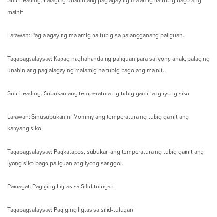
Sub-heading: Palaging unahin ang paglagay ng malamig na tubig bago ang
mainit
Larawan: Paglalagay ng malamig na tubig sa palangganang paliguan.
Tagapagsalaysay: Kapag naghahanda ng paliguan para sa iyong anak, palaging
unahin ang paglalagay ng malamig na tubig bago ang mainit.
Sub-heading: Subukan ang temperatura ng tubig gamit ang iyong siko
Larawan: Sinusubukan ni Mommy ang temperatura ng tubig gamit ang
kanyang siko
Tagapagsalaysay: Pagkatapos, subukan ang temperatura ng tubig gamit ang
iyong siko bago paliguan ang iyong sanggol.
Pamagat: Pagiging Ligtas sa Silid-tulugan
Tagapagsalaysay: Pagiging ligtas sa silid-tulugan