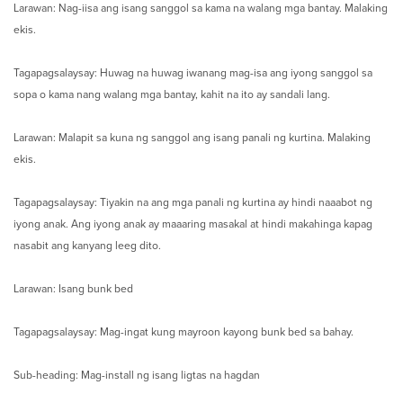
Larawan: Nag-iisa ang isang sanggol sa kama na walang mga bantay. Malaking
ekis.
Tagapagsalaysay: Huwag na huwag iwanang mag-isa ang iyong sanggol sa
sopa o kama nang walang mga bantay, kahit na ito ay sandali lang.
Larawan: Malapit sa kuna ng sanggol ang isang panali ng kurtina. Malaking
ekis.
Tagapagsalaysay: Tiyakin na ang mga panali ng kurtina ay hindi naaabot ng
iyong anak. Ang iyong anak ay maaaring masakal at hindi makahinga kapag
nasabit ang kanyang leeg dito.
Larawan: Isang bunk bed
Tagapagsalaysay: Mag-ingat kung mayroon kayong bunk bed sa bahay.
Sub-heading: Mag-install ng isang ligtas na hagdan