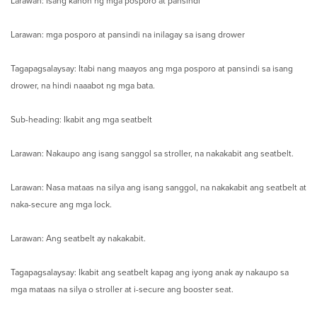
Larawan: Isang kahon ng mga posporo at pansindi
Larawan: mga posporo at pansindi na inilagay sa isang drower
Tagapagsalaysay: Itabi nang maayos ang mga posporo at pansindi sa isang
drower, na hindi naaabot ng mga bata.
Sub-heading: Ikabit ang mga seatbelt
Larawan: Nakaupo ang isang sanggol sa stroller, na nakakabit ang seatbelt.
Larawan: Nasa mataas na silya ang isang sanggol, na nakakabit ang seatbelt at
naka-secure ang mga lock.
Larawan: Ang seatbelt ay nakakabit.
Tagapagsalaysay: Ikabit ang seatbelt kapag ang iyong anak ay nakaupo sa
mga mataas na silya o stroller at i-secure ang booster seat.