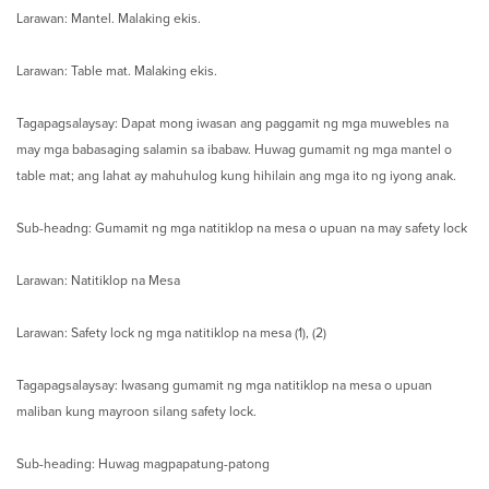
Larawan: Mantel. Malaking ekis.
Larawan: Table mat. Malaking ekis.
Tagapagsalaysay: Dapat mong iwasan ang paggamit ng mga muwebles na
may mga babasaging salamin sa ibabaw. Huwag gumamit ng mga mantel o
table mat; ang lahat ay mahuhulog kung hihilain ang mga ito ng iyong anak.
Sub-headng: Gumamit ng mga natitiklop na mesa o upuan na may safety lock
Larawan: Natitiklop na Mesa
Larawan: Safety lock ng mga natitiklop na mesa (1), (2)
Tagapagsalaysay: Iwasang gumamit ng mga natitiklop na mesa o upuan
maliban kung mayroon silang safety lock.
Sub-heading: Huwag magpapatung-patong