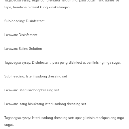
Tagapagsalaysay: Mga round-ended na gunting: para putulin ang adhesive
tape, bendahe o damit kung kinakailangan.
Sub-heading: Disinfectant
Larawan: Disinfectant
Larawan: Saline Solution
Tagapagsalaysay: Disinfectant: para pang-disinfect at panlinis ng mga sugat.
Sub-heading: Isterilisadong dressing set
Larawan: Isterilisadongdressing set
Larawan: Isang binuksang isterilisadong dressing set
Tagapagsalaysay: Isterilisadong dressing set: upang linisin at takpan ang mga
sugat.