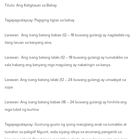
Titulo: Ang Kaligtasan sa Bahay
Tagapagsalaysay: Pagiging ligtas sa bahay
Larawan: Ang isang batang babae (12 – 18 buwang gulang) ay nagdadala ng
ilang laruan sa kanyang ama.
Larawan: Ang isang batang lalaki (12 – 18 buwang gulang) ay tumatakbo sa
sala habang ang kanyang mga magulang ay nakatingin sa kanya.
Larawan: Ang isang batang lalaki (12 – 24 buwang gulang) ay umaakyat sa
sopa
Larawan: Ang isang batang babae (18 – 24 buwang gulang) ay hinihila ang
mga lubid ng kurtina
Tagapagsalaysay: Gustung-gusto ng iyong masiglang anak na tumakbo at
tumalon sa paligid! Ngunit, wala siyang ideya sa anumang panganib sa