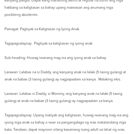
kanyang paligid. Dapat kang manatiling alerto at regular na suriin ang mga
hakbang sa kaligtasan sa bahay upang maiwasan ang anumang mga
posibleng aksidente.
Pamagat: Pagtiyak sa Kaligtasan ng Iyong Anak
Tagapagsalaysay: Pagtiyak sa kaligtasan ng iyong anak
Sub-heading: Huwag iwanang mag-isa ang iyong anak sa bahay
Larawan: Lalabas na si Daddy, ang kanyang anak na lalaki (5 taong gulang) at
anak na babae (3 taong gulang) ay nagpapaalam sa kanya. Malaking ekis.
Larawan: Lalabas si Daddy, si Mommy, ang kanyang anak na lalaki (5 taong
gulang) at anak na babae (3 taong gulang) ay nagpapaalam sa kanya.
Tagapagsalaysay: Upang matiyak ang kaligtasan, huwag iwanang mag-isa ang
iyong mga anak sa bahay o iwan sa pangangalaga ng mas matatandang mga
bata. Tandaan, dapat mayroon silang kasamang isang adult sa lahat ng oras.