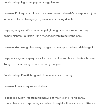
Sub-heading: Ligtas na paggamit ng plantsa
Larawan: Pinipigilan ng Ina ang kanyang anak na lalaki (5 taong gulang) na
lumapit sa kanya kapag siya ay namamalantsa ng damit.
Tagapagsalaysay: Wala dapat sa paligid ang mga bata kapag ikaw ay
namamalantsa. Delikado kung mahahawakan ito ng iyong anak.
Larawan: Ang isang plantsa ay inilagay sa isang plantsahan. Malaking ekis.
Tagapagsalaysay: Kapag tapos ka nang gamitin ang isang plantsa, huwag
itong iwanan sa paligid. Itabi ito nang maayos.
Sub-heading: Panatilihing malinis at maayos ang bahay
Larawan: Inaayos ng Ina ang bahay.
Tagapagsalaysay: Panatilihing maayos at malinis ang iyong bahay.
Huwag ikalat ang mga bagay sa paligid, kung hindi baka matisod ditto ang