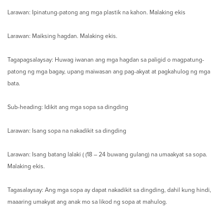
Larawan: Ipinatung-patong ang mga plastik na kahon. Malaking ekis
Larawan: Maiksing hagdan. Malaking ekis.
Tagapagsalaysay: Huwag iwanan ang mga hagdan sa paligid o magpatung-
patong ng mga bagay, upang maiwasan ang pag-akyat at pagkahulog ng mga
bata.
Sub-heading: Idikit ang mga sopa sa dingding
Larawan: Isang sopa na nakadikit sa dingding
Larawan: Isang batang lalaki ( (18 – 24 buwang gulang) na umaakyat sa sopa.
Malaking ekis.
Tagasalaysay: Ang mga sopa ay dapat nakadikit sa dingding, dahil kung hindi,
maaaring umakyat ang anak mo sa likod ng sopa at mahulog.