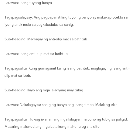
Larawan: Isang tuyong banyo
Tagapagsalaysay: Ang pagpapanatiling tuyo ng banyo ay makakaprotekta sa
iyong anak mula sa pagkakadulas sa sahig.
Sub-heading: Maglagay ng anti-slip mat sa bathtub
Larawan: Isang anti-slip mat sa bathtub
Tagapagsalita: Kung gumagamit ka ng isang bathtub, maglagay ng isang anti-
slip mat sa loob.
Sub-heading: Ilayo ang mga lalagyang may tubig
Larawan: Nakalagay sa sahig ng banyo ang isang timba. Malaking ekis.
Tagapagsalita: Huwag iwanan ang mga lalagyan na puno ng tubig sa paligid.
Maaaring malunod ang mga bata kung mahuhulog sila dito.