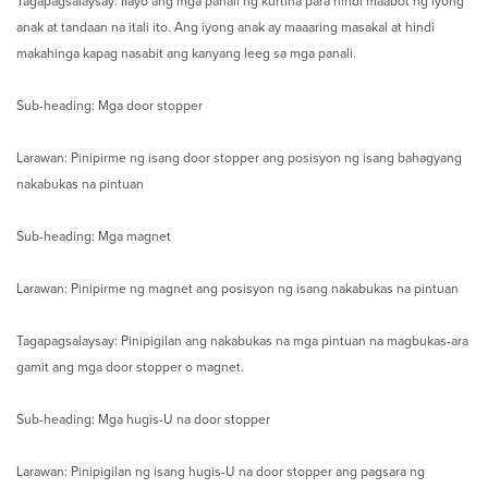
Tagapagsalaysay: Ilayo ang mga panali ng kurtina para hindi maabot ng iyong
anak at tandaan na itali ito. Ang iyong anak ay maaaring masakal at hindi
makahinga kapag nasabit ang kanyang leeg sa mga panali.
Sub-heading: Mga door stopper
Larawan: Pinipirme ng isang door stopper ang posisyon ng isang bahagyang
nakabukas na pintuan
Sub-heading: Mga magnet
Larawan: Pinipirme ng magnet ang posisyon ng isang nakabukas na pintuan
Tagapagsalaysay: Pinipigilan ang nakabukas na mga pintuan na magbukas-ara
gamit ang mga door stopper o magnet.
Sub-heading: Mga hugis-U na door stopper
Larawan: Pinipigilan ng isang hugis-U na door stopper ang pagsara ng