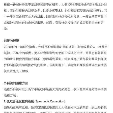
根據一份關於香港學童斜視發病率的研究，大概100名學童中會有3名患上外斜
視，而外斜視較內斜視為多，比例為9.75比1。外斜視是指雙眼向前注視時，其
中一隻眼睛會朝耳朵方向斜出，以間歇性外斜視較為常見，一般在幼童不集中
或精神狀態欠佳時會較易出現。然而，引致外斜視確切的成因暫時尚未有定
論。
斜視的影響
2020年的一項研究指出，外斜視不但影響幼童的外觀，亦會較易給人一種雙目
無神、不集中的感覺，更甚或會影響到他們的正常社交生活。而且患有外斜視
的幼童有機會因眼軸方向不一致而看到重影，當大腦為了避免看到雙重影像便
會抑制斜視眼睛所接收到的影像，長期影響下，被抑制影像的眼睛或會變成弱
視眼並失去立體感。
外斜視的治療方法
治療外斜視可以分為非手術或手術兩大方向來處理，以下會集中介紹非手術的
治療方法：
1. 佩戴合適度數的眼鏡 (Spectacle Correction)
如果幼童患有近視、散光或雙眼度數差距太大等屈光不正的問題，患上外斜視