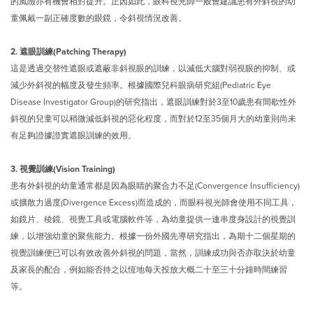
的風險亦有機會相對提升。正因如此，眼科視光師一般會建議患有外斜視的幼
童佩戴一副正確度數的眼鏡，令斜視情況改善。
2. 遮眼訓練(Patching Therapy)
這是透過交替性遮眼或遮蔽非斜視眼的訓練，以減低大腦對弱視眼的抑制、或
減少外斜視的幅度及發生頻率。根據國際兒科眼病研究組(Pediatric Eye
Disease Investigator Group)的研究指出，遮眼訓練對於3至10歲患有間歇性外
斜視的兒童可以稍微減低斜視的惡化程度，而對於12至35個月大的幼童則尚未
有足夠證據證實遮眼訓練的效用。
3. 視覺訓練(Vision Training)
患有外斜視的幼童通常都是因為眼睛的聚合力不足(Convergence Insufficiency)
或擴散力過度(Divergence Excess)而造成的，而眼科視光師會使用不同工具，
如鏡片、稜鏡、視覺工具或電腦軟件等，為幼童提供一連串度身設計的視覺訓
練，以增強幼童的聚焦能力。根據一份外國先導研究指出，為期十二個星期的
視覺訓練便已可以有效改善外斜視的問題，當然，訓練成功與否亦取決於幼童
及家長的配合，例如能否持之以恆地每天投放大概二十至三十分鐘時間練習
等。