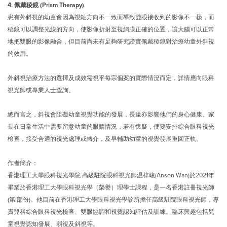
4. 佩戴稜鏡 (Prism Therapy)
患有外斜視的幼童會因為視軸方向不一致而導致雙眼接收到的影像不一樣，而
稜鏡可以調整光線的方向，使影像折射至視網膜正確的位置，讓大腦可以正常
地把雙眼的影像融合，但目前尚未有足夠研究證實佩戴稜鏡對治療幼童外斜視
的效用。
外斜視治療方法的選擇及成效需視乎每宗個案的實際情況而定，詳情應向眼科
視光師或專業人士查詢。
總而言之，斜視會阻礙幼童視覺功能的發展，長遠亦影響他們的身心健康。家
長在日常生活中需要留意幼童的眼睛情況，若有懷疑，便要安排綜合眼科視光
檢查，接受合適的視光處理或轉介，及早輔助幼童的視覺發展重回正軌。
作者簡介：
香港理工大學眼科視光學院 高級駐院眼科視光師温梓峻(Anson Wan)於2021年
畢業於香港理工大學眼科視光學（榮譽）理學士課程，是一名香港註冊視光師
(第I部份)。他目前在香港理工大學眼科視光學診所擔任高級駐院眼科視光師，專
責兒科綜合眼科視光檢查、雙眼協調和視覺認知評估及訓練。臨床興趣包括兒
童視覺認知發展、弱視及斜視等。