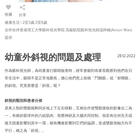
收藏
分享
健康生活 | 2至3歲,3至6歲
合作伙伴香港理工大學眼科視光學院 高級駐院眼科視光師温梓峻(Anson Wan)
提供
幼童外斜視的問題及處理
28.12.2022
作為眼科視光師，為幼童進行眼睛檢查時，經常會聽到有家長觀察到他們在日
常生活中，眼睛不是正常地聚焦，擔心他們患上俗稱「鬥雞眼」或「射喱眼」
的斜視。究竟甚麼是「斜視」呢？
斜視的類別和患者分佈
原來人類的雙眼能夠同步地上下左右移動，互相合作使雙眼接收的影像合二為
一，有賴於眼球外的六組肌肉、視覺神經及大腦共同控制。假若有任何先天或
後天因素影響到其中一環，都有機會影響到它們的協調，造成雙眼視軸方向不
平行，稱之為「斜視」。