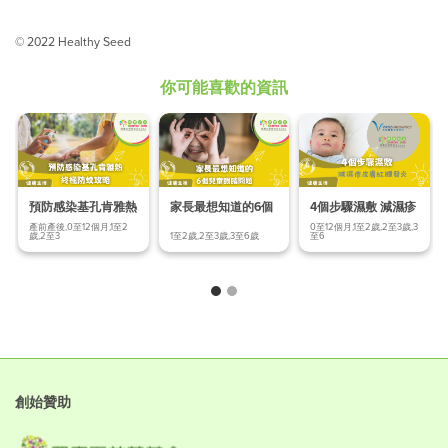
© 2022 Healthy Seed
你可能喜歡的資訊
預防感染基孔肯雅熱
家長最想知道的6個
4個步驟濕敷 減濕疹
終極防蚊
兒童眼睛問題
皮膚紅腫發炎
產前產後,0至12個月,1至2
0至12個月,1至2歲,2至3歲,3
歲,2至3
1至2歲,2至3歲,3至6歲
至6
創始贊助