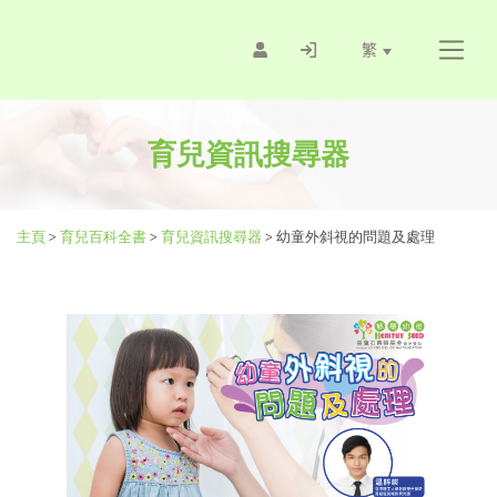
繁
育兒資訊搜尋器
主頁
>
育兒百科全書
>
育兒資訊搜尋器
>
幼童外斜視的問題及處理