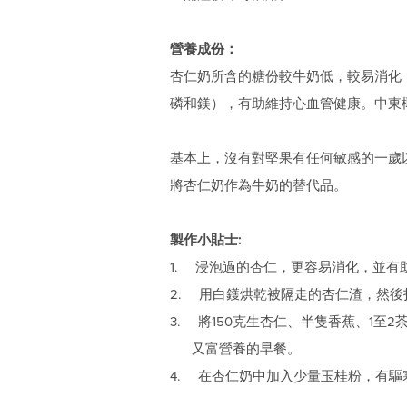
營養成份：
杏仁奶所含的糖份較牛奶低，較易消化
磷和鎂），有助維持心血管健康。中東
基本上，沒有對堅果有任何敏感的一歲以
將杏仁奶作為牛奶的替代品。
製作小貼士:
1. 浸泡過的杏仁，更容易消化，並有
2. 用白鑊烘乾被隔走的杏仁渣，然
3. 將150克生杏仁、半隻香蕉、1
又富營養的早餐。
4. 在杏仁奶中加入少量玉桂粉，有驅