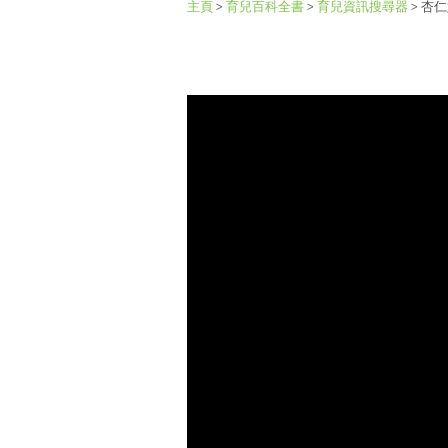
主頁
>
育兒百科全書
>
育兒資訊搜尋器
>
杏仁