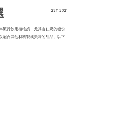
選
23.11.2021
年流行飲用植物奶，尤其杏仁奶的糖份
以配合其他材料製成美味的甜品。以下