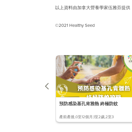
以上資料由加拿大營養學家伍雅芬提供
©2021 Healthy Seed
預防感染基孔肯雅熱 終極防蚊
產前產後,0至12個月,1至2歲,2至3