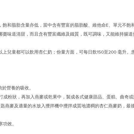
，飽和脂肪含量亦低，當中含有豐富的脂肪酸、維他命E、單元不飽
椰棗味道清甜，而且含有豐富纖維及鐵質，既可調味，又能維持腸道
上兒童都可以飲用杏仁奶；份量方面，可每日飲150至200 毫升
助於營養的吸收。
後打成粉狀，再加入燕麥或乾果中，製成各式健康甜品、蛋糕、曲奇或
至2茶匙燕麥及適量的水放入攪拌機中攪拌成質地濃稠的杏仁燕麥奶，最
寒功效。