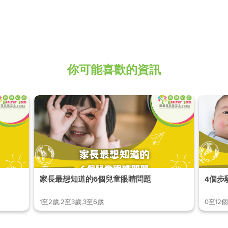
你可能喜歡的資訊
家長最想知道的6個兒童眼睛問題
1至2歲,2至3歲,3至6歲
0至12個