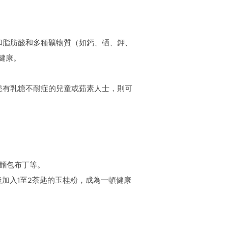
和脂肪酸和多種礦物質（如鈣、硒、鉀、
健康。
。患有乳糖不耐症的兒童或茹素人士，則可
麵包布丁等。
後加入1至2茶匙的玉桂粉，成為一頓健康