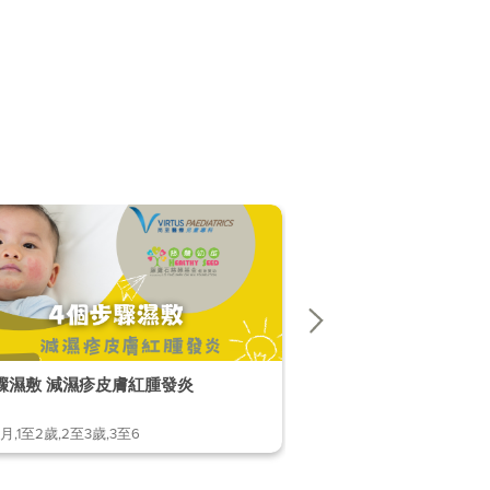
4個步驟濕敷 減濕疹皮膚紅腫發炎
小孩有「鬥雞眼」，怎麼
月,1至2歲,2至3歲,3至6
1至2歲,2至3歲,3至6歲