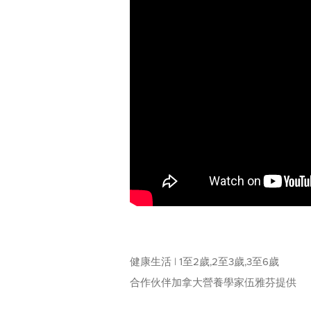
健康生活 | 1至2歲,2至3歲,3至6歲
合作伙伴加拿大營養學家伍雅芬提供