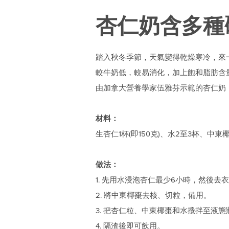
杏仁奶含多種
踏入秋冬季節，天氣變得乾燥寒冷，來
較牛奶低，較易消化，加上飽和脂肪含
由加拿大營養學家伍雅芬示範的杏仁奶
材料：
生杏仁1杯(即150克)、水2至3杯、中東
做法：
1. 先用水浸泡杏仁最少6小時，然後去
2. 將中東椰棗去核、切粒，備用。
3. 把杏仁粒、中東椰棗和水攪拌至液態
4. 隔渣後即可飲用。