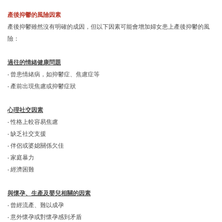
產後抑鬱的風險因素
產後抑鬱雖然沒有明確的成因，但以下因素可能會增加婦女患上產後抑鬱的風
險：
過往的情緒健康問題
‧ 曾患情緒病，如抑鬱症、焦慮症等
‧ 產前出現焦慮或抑鬱症狀
心理社交因素
‧ 性格上較容易焦慮
‧ 缺乏社交支援
‧ 伴侶或婆媳關係欠佳
‧ 家庭暴力
‧ 經濟困難
與懷孕、生產及嬰兒相關的因素
‧ 曾經流產、難以成孕
‧ 意外懷孕或對懷孕感到矛盾