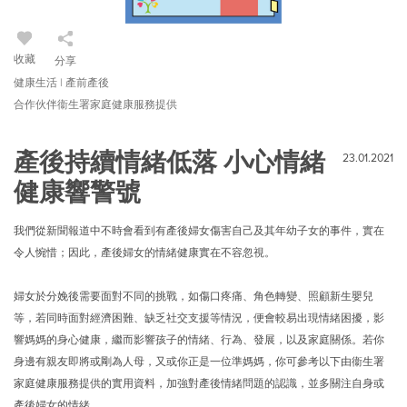
收藏
分享
健康生活 | 產前產後
合作伙伴衞生署家庭健康服務提供
產後持續情緒低落 小心情緒
23.01.2021
健康響警號
我們從新聞報道中不時會看到有產後婦女傷害自己及其年幼子女的事件，實在
令人惋惜；因此，產後婦女的情緒健康實在不容忽視。
婦女於分娩後需要面對不同的挑戰，如傷口疼痛、角色轉變、照顧新生嬰兒
等，若同時面對經濟困難、缺乏社交支援等情況，便會較易出現情緒困擾，影
響媽媽的身心健康，繼而影響孩子的情緒、行為、發展，以及家庭關係。若你
身邊有親友即將或剛為人母，又或你正是一位準媽媽，你可參考以下由衞生署
家庭健康服務提供的實用資料，加強對產後情緒問題的認識，並多關注自身或
產後婦女的情緒。