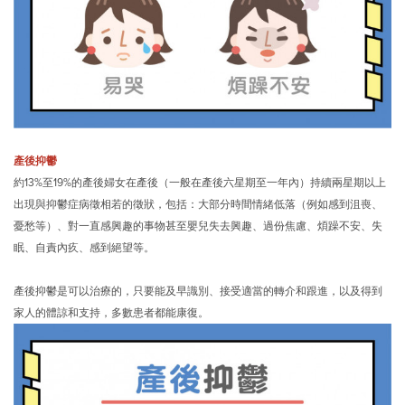
產後抑鬱
約13%至19%的產後婦女在產後（一般在產後六星期至一年內）持續兩星期以上
出現與抑鬱症病徵相若的徵狀，包括：大部分時間情緒低落（例如感到沮喪、
憂愁等）、對一直感興趣的事物甚至嬰兒失去興趣、過份焦慮、煩躁不安、失
眠、自責內疚、感到絕望等。
產後抑鬱是可以治療的，只要能及早識別、接受適當的轉介和跟進，以及得到
家人的體諒和支持，多數患者都能康復。