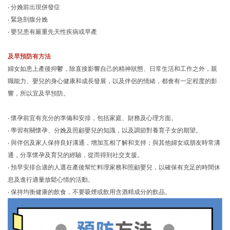
‧ 分娩前出現併發症
‧ 緊急剖腹分娩
‧ 嬰兒患有嚴重先天性疾病或早產
及早預防有方法
婦女如患上產後抑鬱，除直接影響自己的精神狀態、日常生活和工作之外，親
職能力、嬰兒的身心健康和成長發展，以及伴侶的情緒，都會有一定程度的影
響，所以宜及早預防。
‧ 懷孕前宜有充分的準備和安排，包括家庭、財務及心理方面。
‧ 學習有關懷孕、分娩及照顧嬰兒的知識，以及調節對養育子女的期望。
‧ 與伴侶及家人保持良好溝通，增加互相了解和支持；與其他婦女或朋友時常溝
通，分享懷孕及育兒的經驗，從而得到社交支援。
‧ 預早安排合適的人選在產後幫忙料理家務和照顧嬰兒，以確保有充足的時間休
息及進行適量放鬆心情的活動。
‧ 保持均衡健康的飲食，不要吸煙或飲用含酒精成分的飲品。