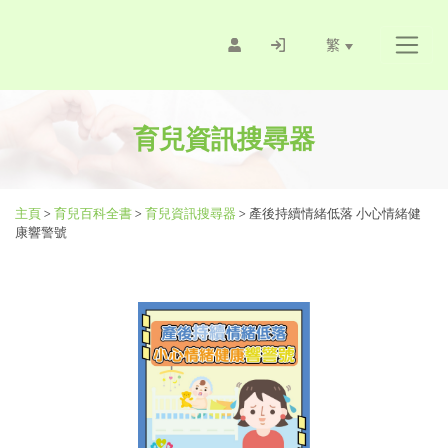
繁
育兒資訊搜尋器
主頁
>
育兒百科全書
>
育兒資訊搜尋器
>
產後持續情緒低落 小心情緒健
康響警號