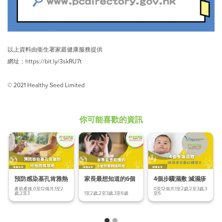
以上資料由衞生署家庭健康服務提供
網址：
https://bit.ly/3skRU7t
© 2021 Healthy Seed Limited
你可能喜歡的資訊
預防感染基孔肯雅熱
家長最想知道的6個
4個步驟濕敷 減濕疹
終極防蚊
兒童眼睛問題
皮膚紅腫發炎
產前產後,0至12個月,1至2
0至12個月,1至2歲,2至3歲,3
歲,2至3
1至2歲,2至3歲,3至6歲
至6