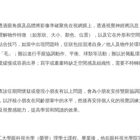
透過眼角膜及晶體將影像準確聚焦在視網膜上，透過視覺神經將訊息
理解物件特徵 （如形狀、大小、顏色、位置），以及它在外形和空
結合技巧，如當中出現問題時，症狀包括混淆自身／他人及物件於環
及「毛」；難以進行手眼協調動作、平衡、球類等活動；難以於雜亂
度緩慢或容易出界；寫字或畫畫時缺乏空間感及組織性，需要不時轉
查診症期間懷疑或發現小朋友有以上問題，會為小朋友安排雙眼協調
，以評核小朋友在同齡朋輩中的水平，然後再安排個人化的視覺訓練
及視覺感能力，提高學習和閱讀的效果。
於香港理工大學眼科視光學（榮譽）理學士課程。畢業後，他在眼科視光