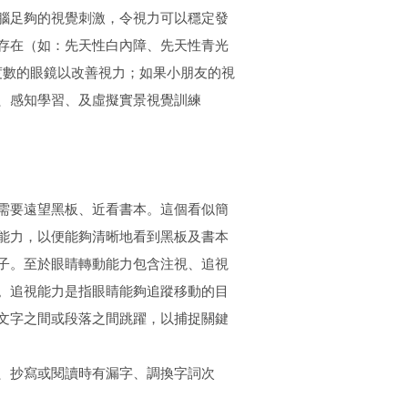
腦足夠的視覺刺激，令視力可以穩定發
存在（如：先天性白內障、先天性青光
度數的眼鏡以改善視力；如果小朋友的視
、感知學習、及虛擬實景視覺訓練
需要遠望黑板、近看書本。這個看似簡
能力，以便能夠清晰地看到黑板及書本
子。至於眼睛轉動能力包含注視、追視
。追視能力是指眼睛能夠追蹤移動的目
文字之間或段落之間跳躍，以捕捉關鍵
、抄寫或閱讀時有漏字、調換字詞次