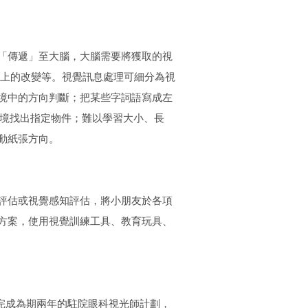
「傳遞」至大腦，大腦需要將獲取的視
間上的改變等。視覺訊息處理可細分為視
境中的方向判斷；把某些字詞語寫成左
環境找出指定物件；難以學習大小、長
動紙張方向。
評估或視覺感知評估，將小朋友於各項
方案，使用視覺訓練工具、教育玩具、
學院完成為期兩年的駐院眼科視光師計劃，