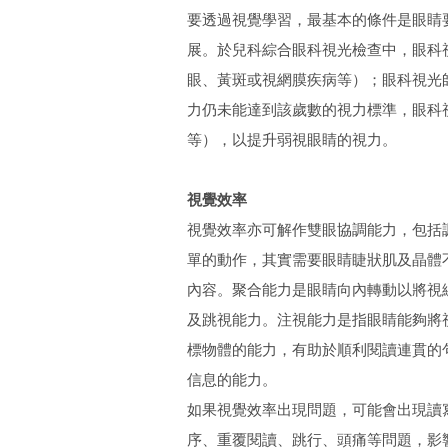
要透過視覺學習，最基本的條件是眼睛
展。於兒科綜合眼科視光檢查中，眼科
眼、黃斑或視網膜疾病等）；眼科視光
力仍未能達到該歲數的視力標準，眼科
等），以提升弱視眼睛的視力。
視覺效率
視覺效率亦可解作雙眼協調能力，包括
單的動作，其實需要眼睛睫狀肌及晶體
內容。聚合能力是眼睛向內轉動以將視
及跳視能力。注視能力是指眼睛能夠將
標物體的能力，有助於順利閱讀連貫的
信息的能力。
如果視覺效率出現問題，可能會出現讀
序、重覆閱讀、跳行、頭痛等問題，影