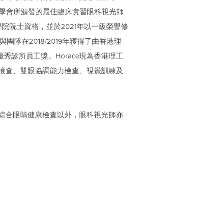
師學會所頒發的最佳臨床實習眼科視光師
學院院士資格，並於2021年以一級榮譽修
隊在2018/2019年獲得了由香港理
優秀診所員工獎。Horace現為香港理工
檢查、雙眼協調能力檢查、視覺訓練及
綜合眼睛健康檢查以外，眼科視光師亦