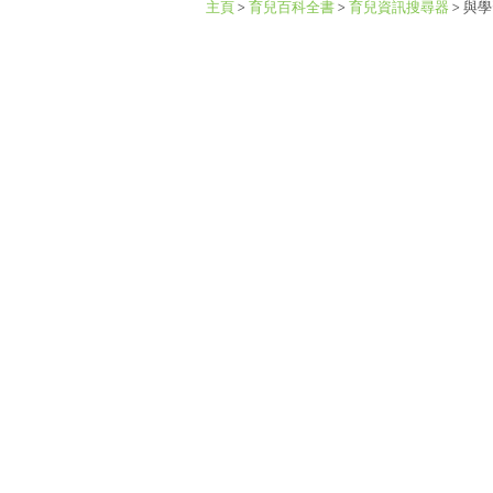
主頁
>
育兒百科全書
>
育兒資訊搜尋器
>
與學