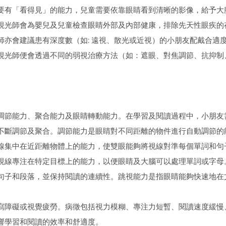
要有「看得見」的能力，兒童需要依靠眼睛看到清晰的影像，給予大
視光師會為嬰兒及兒童檢查眼睛外部及內部健康，排除先天性眼疾的
師亦會建議患有深度數（如: 遠視、散光或近視）的小朋友配戴合適
視光師便會透過不同的弱視治療方法（如：遮眼、對焦調節、抗抑制
調節能力、聚合能力及眼睛轉動能力。在學習及閱讀過程中，小朋友
不斷調節及聚合。調節能力是眼睛對不同距離的物件進行自動調節的
線集中在近距離物體上的能力，使雙眼能夠將視線對準每個單詞和句
視線專注在特定目標上的能力，以便眼睛及大腦可以處理單詞或字母
句子和段落，並保持閱讀的連續性。跳視能力是指眼睛能夠快速地在
寫障礙或視覺疲勞。病徵包括視力模糊、專注力短暫、閱讀速度緩慢
響學習和閱讀的效率和舒適度。