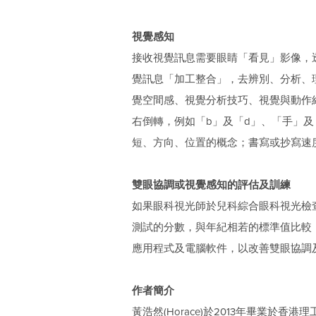
視覺感知
接收視覺訊息需要眼睛「看見」影像，
覺訊息「加工整合」，去辨別、分析、
覺空間感、視覺分析技巧、視覺與動作
右倒轉，例如「b」及「d」、「手」
短、方向、位置的概念；書寫或抄寫速
雙眼協調或視覺感知的評估及訓練
如果眼科視光師於兒科綜合眼科視光檢
測試的分數，與年紀相若的標準值比較
應用程式及電腦軟件，以改善雙眼協調
作者簡介
黃浩然(Horace)於2013年畢業