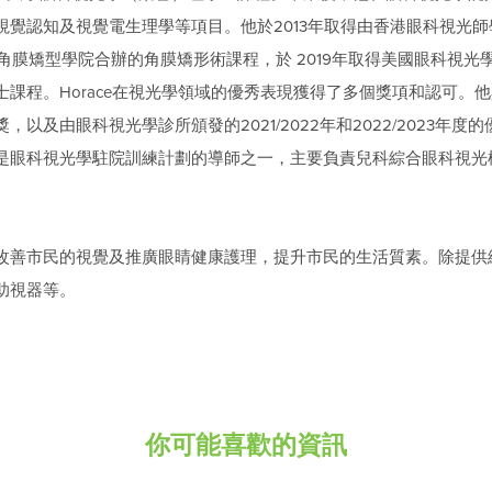
視覺認知及視覺電生理學等項目。他於2013年取得由香港眼科視光
角膜矯型學院合辦的角膜矯形術課程，於 2019年取得美國眼科視光
程。Horace在視光學領域的優秀表現獲得了多個獎項和認可。他與團
及由眼科視光學診所頒發的2021/2022年和2022/2023年度的
是眼科視光學駐院訓練計劃的導師之一，主要負責兒科綜合眼科視光
改善市民的視覺及推廣眼睛健康護理，提升市民的生活質素。除提供
助視器等。
你可能喜歡的資訊