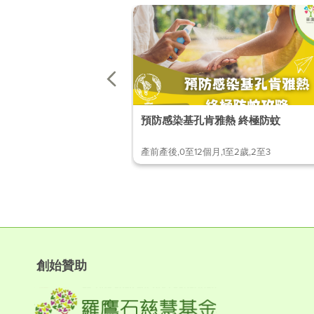
預防感染基孔肯雅熱 終極防蚊
產前產後,0至12個月,1至2歲,2至3
創始贊助