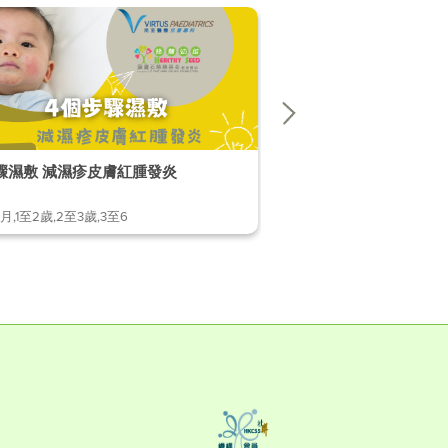
4個步驟濕敷 減濕疹皮膚紅腫發炎
小孩有「鬥雞眼」，怎麼
月,1至2歲,2至3歲,3至6
1至2歲,2至3歲,3至6歲