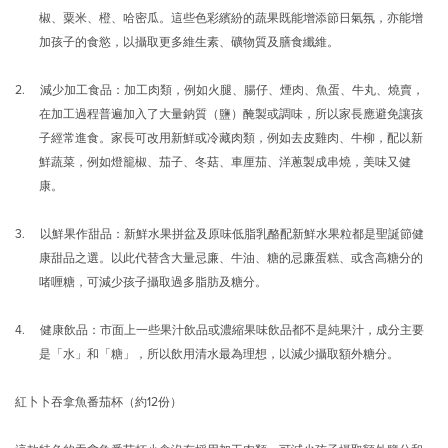
椒、粟米、橙、哈密瓜。這些色彩繽紛的蔬果既能增添節日氣氛，亦能增
加孩子的食慾，以攝取更多維生素、礦物質及膳食纖維。
2. 減少加工食品：加工肉類，例如火腿、腸仔、煙肉、魚蛋、牛丸、燒賣，
在加工過程普遍加入了大量鈉質（鹽）醃製或調味，所以家長應避免讓孩
子經常進食。家長可改用新鮮或冷藏肉類，例如去皮雞肉、牛柳，配以新
鮮蔬菜，例如燈籠椒、茄子、冬菇、車厘茄、洋蔥製成串燒，美味又健
康。
3. 以鮮果作甜品：新鮮水果拼盆及原味低脂乳酪配新鮮水果粒都是聖誕節健
康甜品之選。以此代替含大量忌廉、牛油、糖的忌廉蛋糕、或含高糖分的
啫喱糖，可減少孩子攝取過多脂肪及糖分。
4. 健康飲品：市面上一些果汁飲品或濃縮果味飲品都不是純果汁，成分主要
是「水」和「糖」，所以飲用清水最為理想，以減少攝取額外糖分。
紅卜卜吞拿魚番茄杯（約12份）