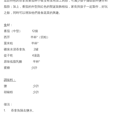
這款特色的吞拿魚番茄杯小食沒有採用加工肉類，可減少孩子攝取額外鹽分和
脂肪；加上，番茄的外型與紅色的聖誕裝飾相似，家長與孩子一起製作，好玩
之餘，同時可以增加他們進食蔬菜的興趣。
食
材：
番茄（中型） 12個
西芹 半杯*（切粒）
粟米粒 半杯*
礦泉水浸吞拿魚 2罐
提子乾 4湯匙
原味低脂乳酪 半杯*
蜜糖 少許
調味料：
鹽 少許
胡椒粉 少許
做法：
1. 吞拿魚隔去鹽水。