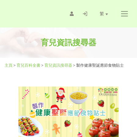
繁
育兒資訊搜尋器
主頁
>
育兒百科全書
>
育兒資訊搜尋器
>
製作健康聖誕應節食物貼士