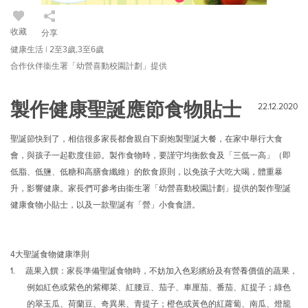
收藏
分享
健康生活 | 2至3歲,3至6歲
合作伙伴衞生署「幼營喜動校園計劃」提供
製作健康聖誕應節食物貼士
22.12.2020
聖誕節快到了，相信很多家長都會親自下廚炮製聖誕大餐，在家中舉行大食
會，與孩子一起歡度佳節。製作食物時，要謹守均衡飲食及「三低一高」（即
低脂、低鹽、低糖和高膳食纖維）的飲食原則，以免孩子大吃大喝，體重暴
升，影響健康。家長們可參考由衞生署「幼營喜動校園計劃」提供的製作聖誕
健康食物小貼士，以及一款聖誕有「營」小食食譜。
4大聖誕食物健康準則
1. 蔬果入饌：家長準備聖誕食物時，不妨加入色彩繽紛及有營養價值的蔬果，
例如紅色或紫色的紫椰菜、紅腰豆、茄子、車厘茄、番茄、紅提子；綠色
的翠玉瓜、荷蘭豆、奇異果、青提子；橙色或黃色的紅蘿蔔、南瓜、燈籠