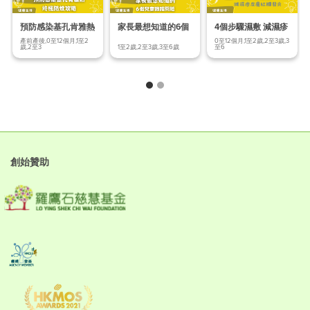
預防感染基孔肯雅熱
家長最想知道的6個
4個步驟濕敷 減濕疹
終極防蚊
兒童眼睛問題
皮膚紅腫發炎
產前產後,0至12個月,1至2
0至12個月,1至2歲,2至3歲,3
歲,2至3
1至2歲,2至3歲,3至6歲
至6
創始贊助