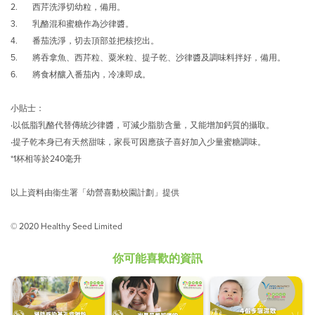
2. 西芹洗淨切幼粒，備用。
3. 乳酪混和蜜糖作為沙律醬。
4. 番茄洗淨，切去頂部並把核挖出。
5. 將吞拿魚、西芹粒、粟米粒、提子乾、沙律醬及調味料拌好，備用。
6. 將食材釀入番茄內，冷凍即成。
小貼士：
‧以低脂乳酪代替傳統沙律醬，可減少脂肪含量，又能增加鈣質的攝取。
‧提子乾本身已有天然甜味，家長可因應孩子喜好加入少量蜜糖調味。
*1杯相等於240毫升
以上資料由衞生署「幼營喜動校園計劃」提供
© 2020 Healthy Seed Limited
你可能喜歡的資訊