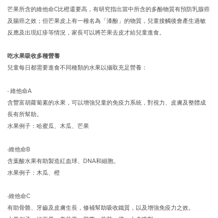
芒果所含的維他命C比橙還要高，有研究指出當中所含的多酚物質有預防乳腺癌
及腸癌之效；但芒果皮上有一種名為「漆酚」的物質，兒童接觸後會產生過敏
反應及出現紅疹等情況，家長可以將芒果去皮才給兒童進食。
吃水果吸收多種營養
兒童每日都需要進食不同種類的水果以攝取充足營養：
‧ 維他命A
含豐富胡蘿蔔素的水果，可以增強兒童的免疫力系統，對視力、皮膚及整體成
長有所幫助。
水果例子：哈蜜瓜、木瓜、芒果
‧維他命B
含葉酸水果有助製造紅血球、DNA和細胞。
水果例子：木瓜、橙
‧維他命C
有助骨骼、牙齒及皮膚生長，修補幫助吸收鐵質，以及增強免疫力之效。