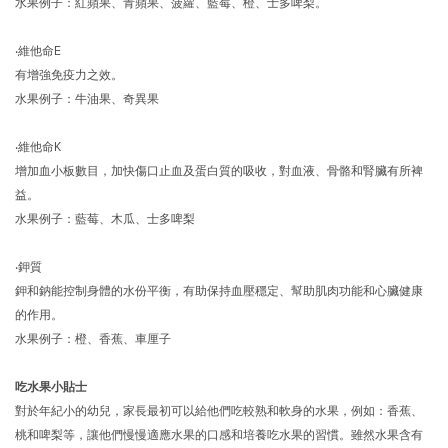
水果例子：紅蘋果、青蘋果、菠蘿、藍莓、橙、士多啤梨。
‧維他命E
有增強免疫力之效。
水果例子：牛油果、奇異果
‧維他命K
增加血小板數目，加快傷口止血及蛋白質的吸收，對血液、骨骼和腎臟有所裨
益。
水果例子：藍莓、木瓜、士多啤梨
‧鉀質
鉀和鈉能控制身體的水份平衡，有助保持血壓穩定、幫助肌肉功能和心臟健康
的作用。
水果例子：橙、香蕉、車厘子
吃水果小貼士
對於年紀小的幼兒，家長最初可以給他們吃較熟和軟身的水果，例如：香蕉、
桃和啤梨等，讓他們慢慢適應水果的口感和培養吃水果的習慣。雖然水果含有