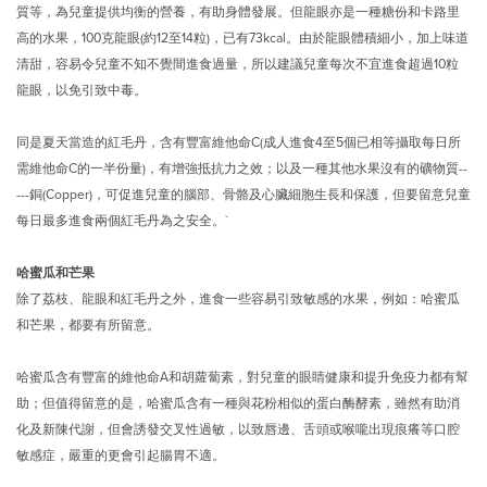
質等，為兒童提供均衡的營養，有助身體發展。但龍眼亦是一種糖份和卡路里
高的水果，100克龍眼(約12至14粒)，已有73kcal。由於龍眼體積細小，加上味道
清甜，容易令兒童不知不覺間進食過量，所以建議兒童每次不宜進食超過10粒
龍眼，以免引致中毒。
同是夏天當造的紅毛丹，含有豐富維他命C(成人進食4至5個已相等攝取每日所
需維他命C的一半份量)，有增強抵抗力之效；以及一種其他水果沒有的礦物質--
---銅(Copper)，可促進兒童的腦部、骨骼及心臟細胞生長和保護，但要留意兒童
每日最多進食兩個紅毛丹為之安全。`
哈蜜瓜和芒果
除了荔枝、龍眼和紅毛丹之外，進食一些容易引致敏感的水果，例如：哈蜜瓜
和芒果，都要有所留意。
哈蜜瓜含有豐富的維他命A和胡蘿蔔素，對兒童的眼睛健康和提升免疫力都有幫
助；但值得留意的是，哈蜜瓜含有一種與花粉相似的蛋白酶酵素，雖然有助消
化及新陳代謝，但會誘發交叉性過敏，以致唇邊、舌頭或喉嚨出現痕癢等口腔
敏感症，嚴重的更會引起腸胃不適。