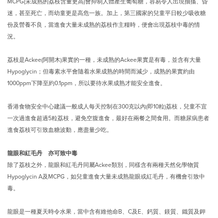
MCPG(未成熟的荔枝含量更高)會抑制人體產生葡萄糖，容易令人出現抽搐、昏
迷，甚至死亡，而幼童更是高危一族。加上，第三國家的兒童平日較少吸收糖
份及營養不良，當進食大量未成熟的荔枝作主糧時，便會出現荔枝中毒的情
況。
荔枝是Ackee(阿開木)果實的一種，未成熟的Ackee果實是有毒，並含有大量
Hypoglycin；但毒素水平會隨着水果成熟的時間而減少，成熟的果實約由
1000ppm下降至約0.1ppm，所以要待水果成熟才能安全進食。
香港食物安全中心建議一般成人每天控制在300克以內(即10粒)荔枝，兒童不宜
一次過進食超過5粒荔枝，避免空腹進食，最好在兩餐之間食用。而糖尿病患者
進食荔枝可引致血糖波動，應盡量少吃。
龍眼和紅毛丹
亦可致中毒
除了荔枝之外，龍眼和紅毛丹同屬Ackee類別，同樣含有兩種天然化學物質
Hypoglycin A及MCPG，如兒童進食大量未成熟龍眼或紅毛丹，有機會引致中
毒。
龍眼是一種夏天時令水果，當中含有維他命B、C及E、鈣質、鎂質、鐵質及鉀