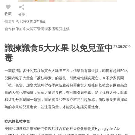
收藏
分享
健康生活 | 2至3歲,3至6歲
合作伙伴加拿大認可營養學家伍雅芬提供
識揀識食5大水果 以免兒童中
27.06.2019
毒
一顆顆清甜多汁的荔枝確實令人唾涎三尺，但早前有報道指，印度有超過50名
兒因為吃了大量含「荔枝毒素」的荔枝，引致急性腦炎死亡，令不少家長聞
「枝」色變。加拿大認可營養學家伍雅芬解釋由於未成熟的荔枝含有兩種高含
量的天然化學物質，兒童大量進食後，有可能引致中毒。除了荔枝之外，龍眼
和紅毛丹亦屬同一類別，而哈蜜瓜和芒果亦容易引起敏感，所以家長要選擇成
熟的水果給兒童進食，並注意份量，才能安心地讓兒童進食。
吃未熟荔枝中毒
美國和印度有科學家研究發現荔枝含有兩種天然化學物質Hypoglycin A及