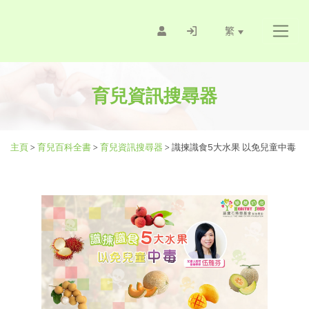
繁
育兒資訊搜尋器
主頁
>
育兒百科全書
>
育兒資訊搜尋器
>
識揀識食5大水果 以免兒童中毒