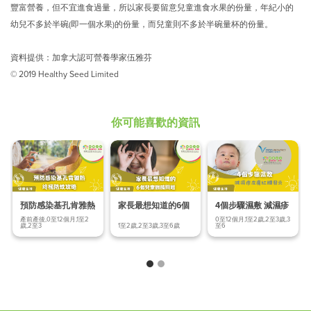
豐富營養，但不宜進食過量，所以家長要留意兒童進食水果的份量，年紀小的
幼兒不多於半碗(即一個水果)的份量，而兒童則不多於半碗量杯的份量。
資料提供：加拿大認可營養學家伍雅芬
© 2019 Healthy Seed Limited
你可能喜歡的資訊
預防感染基孔肯雅熱
家長最想知道的6個
4個步驟濕敷 減濕疹
終極防蚊
兒童眼睛問題
皮膚紅腫發炎
產前產後,0至12個月,1至2
0至12個月,1至2歲,2至3歲,3
歲,2至3
1至2歲,2至3歲,3至6歲
至6