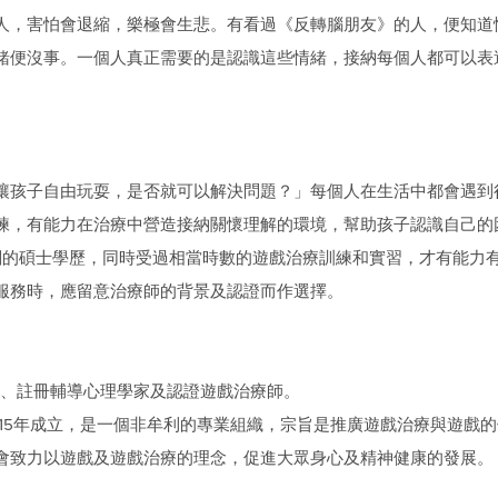
人，害怕會退縮，樂極會生悲。有看過《反轉腦朋友》的人，便知道
緒便沒事。一個人真正需要的是認識這些情緒，接納每個人都可以表
讓孩子自由玩耍，是否就可以解決問題？」每個人在生活中都會遇到
練，有能力在治療中營造接納關懷理解的環境，幫助孩子認識自己的
相關的碩士學歷，同時受過相當時數的遊戲治療訓練和實習，才有能力
服務時，應留意治療師的背景及認證而作選擇。
)總幹事、註冊輔導心理學家及認證遊戲治療師。
於2015年成立，是一個非牟利的專業組織，宗旨是推廣遊戲治療與遊
會致力以遊戲及遊戲治療的理念，促進大眾身心及精神健康的發展。