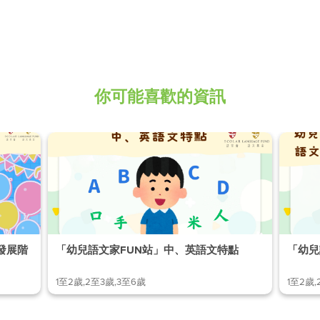
你可能喜歡的資訊
發展階
「幼兒語文家FUN站」中、英語文特點
「幼兒
1至2歲,2至3歲,3至6歲
1至2歲,