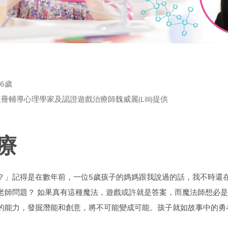
至6歲
輔導心理學家及認證遊戲治療師魏威麗(Lilli)提供
療
？」記得是在數年前，一位5歲孩子的媽媽跟我說過的話，我不時還
老師問題？ 如果真有這種魔法，遊戲或許就是答案，而魔法師想必
的能力，發掘潛能和創意，將不可能變成可能。孩子就如故事中的勇
。