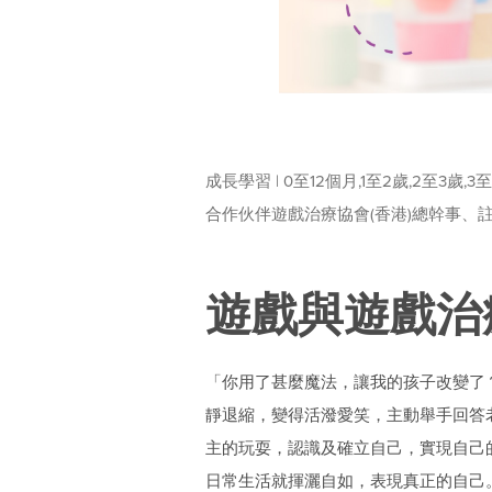
成長學習 | 0至12個月,1至2歲,2至3歲,3
合作伙伴遊戲治療協會(香港)總幹事、註冊
遊戲與遊戲治
「你用了甚麼魔法，讓我的孩子改變了
靜退縮，變得活潑愛笑，主動舉手回答
主的玩耍，認識及確立自己，實現自己
日常生活就揮灑自如，表現真正的自己