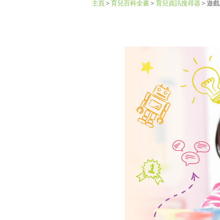
主頁
>
育兒百科全書
>
育兒資訊搜尋器
>
遊戲