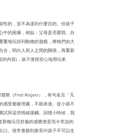
願性的，並不為達到什麼目的。但孩子
心中的困擾，例如：父母是否愛我、自
覆覆地玩排列動物的遊戲，將牠們由大
合合，明白人與人之間的關係，再重新
耍的內容)，孩子便很安心地用玩來
‧羅傑斯（Fred Rogers），有句名言「凡
的感受都被埋藏，不能表達。從小就不
嘗試與這些情緒接觸。回憶小時候，我
知道那種玩完舒服的感覺便是現今常說的
出口。很常會聽到家長叫孩子不可以生