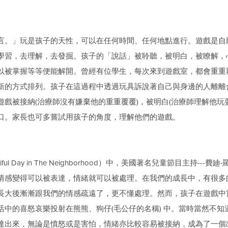
言。」玩是孩子的天性，可以在任何時間、任何地點進行。遊戲是自
學習，去理解，去發掘。孩子的「說話」被聆聽，被明白，被瞭解，
以被掌握等等便能解開。曾經有位學生，每次來到遊戲室，都會重重
新的方式排列。孩子在這過程中透過玩具訴說著自己與身邊的人離離
戲被接納(治療師沒有嫌棄他的重重覆覆)，被明白(治療師理解他玩
口。家長也可多嘗試用孩子的角度，理解他們的遊戲。
l Day in The Neighborhood）中，美國著名兒童節目主持---費廸
情感變得可以被表達，情緒就可以被處理。在我們的成長中，有很多
長大後漸漸跟我們的情感疏遠了，更不懂處理。然而，孩子在遊戲中
中的喜怒哀樂投射在熊熊、狗仔(毛公仔的名稱) 中。當時當然不
達出來，無論是憤怒或是害怕，情緒亦比較容易被接納，成為了一個