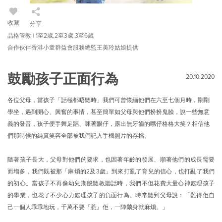
收藏
分享
品格管教 | 1至2歲,2至3歲,3至6歲
合作伙伴香港小童群益會服務總監王美玲姑娘提供
鼓勵孩子正面行為
20.10.2020
各位父母，當孩子「話極都唔聽時」我們可曾懷緬他們在六至七個月時，剛剛
學坐，遇到開心、興奮的事情，甚至簡單如父母與他們扮扮鬼臉，說一些無意
義的發音，孩子便手舞足蹈、咪著眼仔，露出無牙齒的嘴仔格格大笑？相信他
們那時候的純真笑容全部被我們記入手機照片的存檔。
隨著孩子長大，父母對他們的要求，也因著年齡的發展、順著他們的成長需要
而增多，我們既被那「麻煩的2及3歲」到來打亂了育兒的信心，也打亂了我們
的初心。當孩子不再像幼兒期般聽教聽話時，我們不但花費大量心神處理孩子
的學業，也花了不少心力處理孩子的負面行為。時常聽到父母說：「難得佢自
己一個人乖乖地玩，千萬不要『惹』佢，一陣黐身就麻煩。」