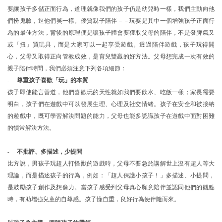
要讓孩子多儲正面行為，道理就像我們的孩子仍是幼兒時一樣，我們主動向他
們扮鬼臉，逗他們笑一樣。優質親子陪伴－－玩耍是其中一個增強孩子正面行
為的最佳方法，背後的原理便是讓孩子體會要獲取父母的陪伴，不是發脾氣又
或「扭」買玩具，而是大家可以一起享受遊戲。透過陪伴遊戲，孩子玩得開
心，父母又取得正向管教成效，是育兒雙贏的好方法。父母想完成一次有效的
親子陪伴時間，我們必須注意下列各項細節：
-
尊重孩子喜
歡
「玩」的本質
孩子即使能言善道，他們喜歡玩的天性就如我們要飲水、吃飯一樣；家長需要
明白，孩子們在遊戲中可以發展生理、心理及社交情緒。孩子在安全和被接納
的遊戲中，既可學習解決問題的能力，父母也能多認識孩子在遊戲中面對困難
的慣常解決方法。
-
不批
評、
多描
述
，少提問
比方說，男孩子玩超人打怪獸的遊戲時，父母不要急於講解世上沒有超人等大
理論，而是描述孩子的行為，例如：「超人保護小孩子！」多描述、小提問，
是鼓勵孩子創作及想像力。當孩子感受到父母真心願意陪伴並認同他們的觀點
時，有助增強兒童的自尊感。孩子懂自重，良好行為便伴隨而來。