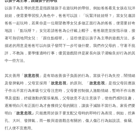
以孩子為主導，跟隨孩子的帶領
以孩子為主導的意思是指跟隨孩子在遊玩時的帶領。例如爸爸看見女孩在玩洋
娃娃，便需要學習投入角色中，爸爸可以說：「玩緊洋娃娃呀？」當女兒邀請
爸爸一起玩時，若果你是一位期望教導女兒多做正面行為的爸爸，便需要好奇
地說：「點玩呀？」女兒若請爸爸為公仔戴上帽子，爸爸願意並按指示做，接
著可熱切地問女兒：「跟住點樣呀。」這些便是以孩子為主導的遊戲方法。多
描述的用意是爸爸可以向孩子發問下一步可做什麼。我們作父母的，守著不批
評，不教誨，要學懂適時行事；優質遊戲陪伴是家長向孩子灌輸良好行為的其
中一些方法。
其次善用「
故意忽視
」是有助改善孩子負面的行為。當孩子行為失控，鬧情緒
及發脾氣時，父母宜採用「
故意忽視
」的原則。「
故意忽視
」是指父母回應孩
子作出不當行為來吸引父母注意時，父母要控制個人激動情緒，暫時不作出教
導及提點，紓緩激動的緊張氣氛，父母故意不去注意孩子，使他們感到沒趣，
逐漸明白只有正面行為才會獲得父母的關注，讓孩子減除不當行為。家長們要
明白「
故意忽視」
只能應用於孩子要支配父母時的即時行為表現，例如，挖鼻
孔、大叫、發脾氣，而一般與道德觀念有關的，傷人傷己行為如說謊、偷竊、
打人便不宜應用。