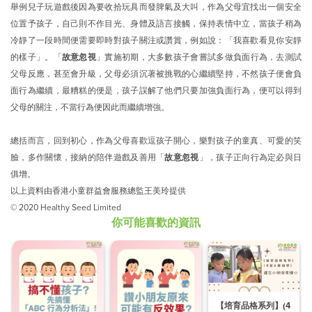
舉例兒子玩遊戲後因為要收拾玩具而發脾氣及大叫，作為父母宜找出一個安全
位置予孩子，自己則不作目光、身體及語言接觸，保持表情中立，當孩子稍為
冷靜了一段時間便需要即時對孩子關注或讚賞，例如說：「我喜歡看見你安靜
的樣子」。「
故意忽視
」實施初期，大多數孩子會嘗試多做負面行為，去測試
父母反應，甚至會升級，父母必須沉著被挑戰的心繼續堅持，不然孩子便會負
面行為繼續，最糟糕的便是，孩子誤解了他們只要加強負面行為，便可以得到
父母的關注，不當行為便因此而繼續增強。
總括而言，回到初心，作為父母喜歡逗孩子開心，樂對孩子的童真、可愛的笑
臉，多作關懷，接納的陪伴遊戲及善用「
故意忽視
」，孩子正向行為定必與日
俱增。
以上資料由香港小童群益會服務總監王美玲提供
© 2020 Healthy Seed Limited
你可能喜歡的資訊
【培育品格系列】(4