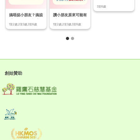
至6歲幼兒) Ep.
3至6歲
搞唔掂小朋友？搞掂
讚小朋友原來可能有
「ABC行為分析法」
反效果？
1至2歲,2至3歲,3至6歲
1至2歲,2至3歲,3至6歲
先
創始贊助