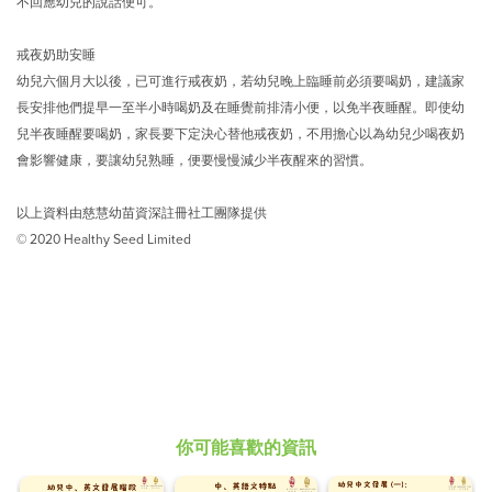
不回應幼兒的說話便可。
戒夜奶助安睡
幼兒六個月大以後，已可進行戒夜奶，若幼兒晚上臨睡前必須要喝奶，建議家
長安排他們提早一至半小時喝奶及在睡覺前排清小便，以免半夜睡醒。即使幼
兒半夜睡醒要喝奶，家長要下定決心替他戒夜奶，不用擔心以為幼兒少喝夜奶
會影響健康，要讓幼兒熟睡，便要慢慢減少半夜醒來的習慣。
以上資料由慈慧幼苗資深註冊社工團隊提供
© 2020 Healthy Seed Limited
你可能喜歡的資訊