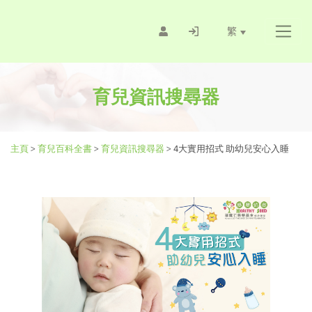
繁
育兒資訊搜尋器
主頁
>
育兒百科全書
>
育兒資訊搜尋器
>
4大實用招式 助幼兒安心入睡