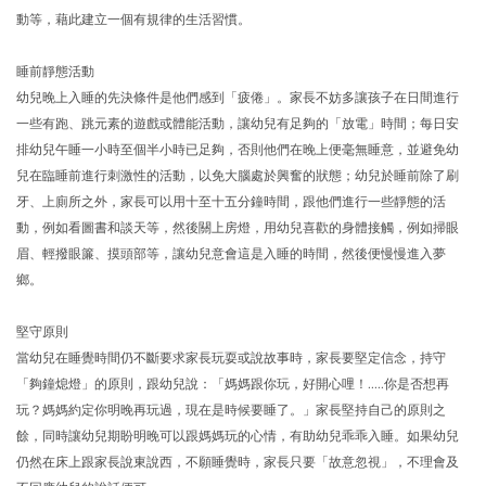
動等，藉此建立一個有規律的生活習慣。
睡前靜態活動
幼兒晚上入睡的先決條件是他們感到「疲倦」。家長不妨多讓孩子在日間進行
一些有跑、跳元素的遊戲或體能活動，讓幼兒有足夠的「放電」時間；每日安
排幼兒午睡一小時至個半小時已足夠，否則他們在晚上便毫無睡意，並避免幼
兒在臨睡前進行刺激性的活動，以免大腦處於興奮的狀態；幼兒於睡前除了刷
牙、上廁所之外，家長可以用十至十五分鐘時間，跟他們進行一些靜態的活
動，例如看圖書和談天等，然後關上房燈，用幼兒喜歡的身體接觸，例如掃眼
眉、輕撥眼簾、摸頭部等，讓幼兒意會這是入睡的時間，然後便慢慢進入夢
鄉。
堅守原則
當幼兒在睡覺時間仍不斷要求家長玩耍或說故事時，家長要堅定信念，持守
「夠鐘熄燈」的原則，跟幼兒說：「媽媽跟你玩，好開心哩！.....你是否想再
玩？媽媽約定你明晚再玩過，現在是時候要睡了。」家長堅持自己的原則之
餘，同時讓幼兒期盼明晚可以跟媽媽玩的心情，有助幼兒乖乖入睡。如果幼兒
仍然在床上跟家長說東說西，不願睡覺時，家長只要「故意忽視」，不理會及