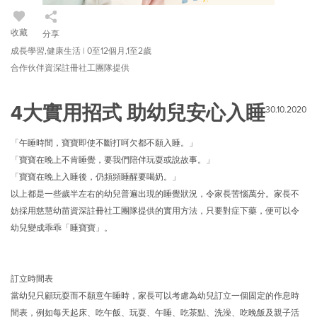
收藏
分享
成長學習,健康生活 | 0至12個月,1至2歲
合作伙伴資深註冊社工團隊提供
4大實用招式 助幼兒安心入睡
30.10.2020
「午睡時間，寶寶即使不斷打呵欠都不願入睡。」
「寶寶在晚上不肯睡覺，要我們陪伴玩耍或說故事。」
「寶寶在晚上入睡後，仍頻頻睡醒要喝奶。」
以上都是一些歲半左右的幼兒普遍出現的睡覺狀況，令家長苦惱萬分。家長不
妨採用慈慧幼苗資深註冊社工團隊提供的實用方法，只要對症下藥，便可以令
幼兒變成乖乖「睡寶寶」。
訂立時間表
當幼兒只顧玩耍而不願意午睡時，家長可以考慮為幼兒訂立一個固定的作息時
間表，例如每天起床、吃午飯、玩耍、午睡、吃茶點、洗澡、吃晚飯及親子活