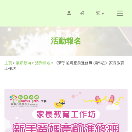
繁
活動報名
主頁
>
最新動向
>
活動報名
>
《新手爸媽產前進修班 (第5期)》家長教育
工作坊