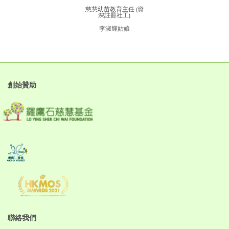
慈慧幼苗教育主任 (資
深註冊社工)
李淑輝姑娘
創始贊助
聯絡我們