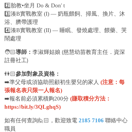
2️⃣胎教•坐月 Do & Don' t
3️⃣湊B實戰教室 (I) — 奶瓶餵飼、掃風、換片、沐
浴、臍帶護理
4️⃣湊B實戰教室 (II) — 睡眠、發燒處理、餵藥、哭
鬧處理
🧑🏻
導師：
李淑輝姑娘
(慈慧幼苗教育主任．資深
註冊社工)
👫🏻
參加對象及資格：
➡️準父母或須協助照顧初生嬰兒的家人
(注意：每
張報名表只限一人報名)
➡️報名前必須累積夠200分
(賺取積分方法：
https://bit.ly/3QLghqS
)
如有任何查詢🙋🏻，歡迎致電
2185 7106
聯絡中心
職員