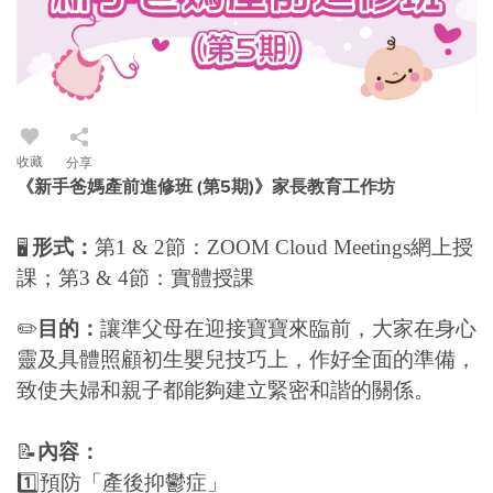
收藏
分享
《新手爸媽產前進修班 (第5期)》家長教育工作坊
形式：
第1 & 2節：ZOOM Cloud Meetings網上授
🖥
課；第3 & 4節：實體授課
✏️
目的：
讓準父母在迎接寶寶來臨前，大家在身心
靈及具體照顧初生嬰兒技巧上，作好全面的準備，
致使夫婦和親子都能夠建立緊密和諧的關係。
📝
內容：
1️⃣預防「產後抑鬱症」