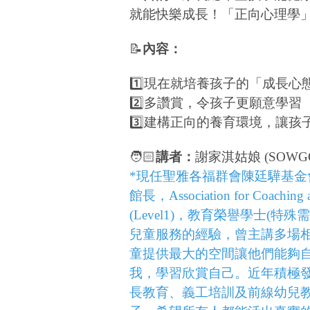
就能快樂成長！「正向心理學
📝
內容：
1️⃣現在就培養孩子的「成長心態」(Gr
2️⃣多讚賞，令孩子更願意學習
3️⃣建構正向的養育環境，讓孩
🧑🏻
講者：
謝家淇姑娘 (SOW
*現任聖雅各福群會陳廷驊基金會
館長，Association for Coaching
(Level1)，教育榮譽學士(
兒童服務的經驗，曾主講多場
童提供最大的空間讓他們能夠
我，學習欣賞自己。近年積極
長教育、義工培訓及前線幼兒