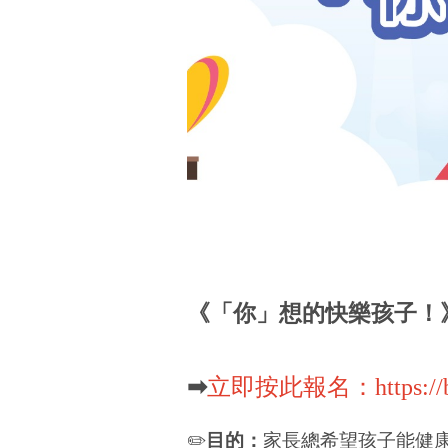
《「你」想的快樂孩子！
➡
立即按此報名：
https:/
✏️
目的：
家長總希望孩子能健