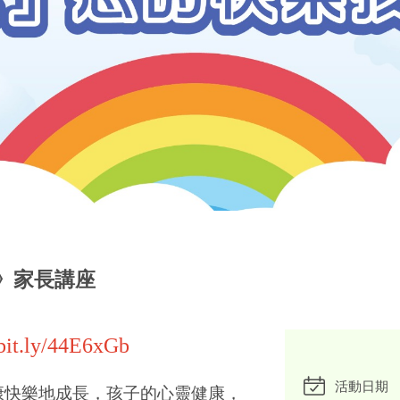
》家長講座
/bit.ly/44E6xGb
活動日期
康快樂地成長，孩子的心靈健康，