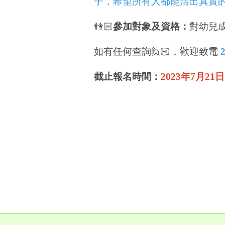
子，希望所有人都能活出真實
👫🏻
參加對象及資格：
對幼兒
如有任何查詢🙋🏻，歡迎致電
2
截止
報名
時間：
2023年7月21日