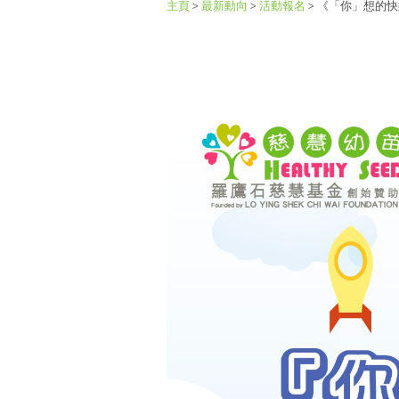
主頁
>
最新動向
>
活動報名
>
《「你」想的快