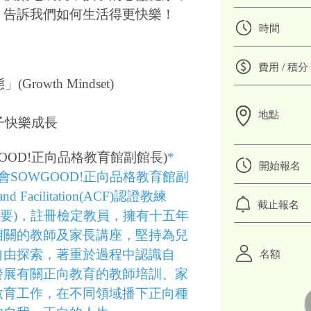
」告訴我們如何生活得更快樂！
時間
費用 / 積分
owth Mindset)
地點
子快樂成長
GOOD!正向品格教育館副館長)
*
開始報名
SOWGOOD!正向品格教育館副
 and Facilitation(ACF)認證教練
截止報名
特殊需要)，註冊檢定教員，擁有十五年
相關的教師及家長講座，堅持為兒
名額
自由探索，著重於過程中認識自
發展有關正向教育的教師培訓、家
教育工作，在不同領域播下正向種