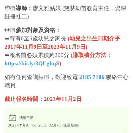
🧑🏻
導師：
廖文雅姑娘 (慈慧幼苗教育主任．資深
註冊社工)
👫🏻
參加對象及資格：
➡️育有0至6歲幼兒之家長
(幼兒之出生日期介乎
2017年11月9日至2023年11月9日)
➡️報名前必須累積夠200分
(賺取積分方法：
https://bit.ly/3QLghqS
)
如有任何查詢🙋🏻，歡迎致電
2185 7106
聯絡中心
職員
截止報名時間：2023年11月2日
活動日期
2023年11月9、16、23日、12月7日 (逢星期四)