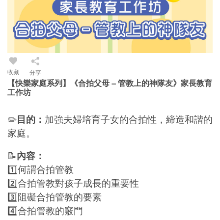
收藏
分享
【快樂家庭系列】《合拍父母 – 管教上的神隊友》家長教育
工作坊
✏️
目的：
加強夫婦培育子女的合拍性，締造和諧的
家庭。
📝
內容：
1️⃣何謂合拍管教
2️⃣合拍管教對孩子成長的重要性
3️⃣阻礙合拍管教的要素
4️⃣合拍管教的竅門