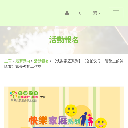
繁
活動報名
主頁
>
最新動向
>
活動報名
>
【快樂家庭系列】《合拍父母 – 管教上的神
隊友》家長教育工作坊