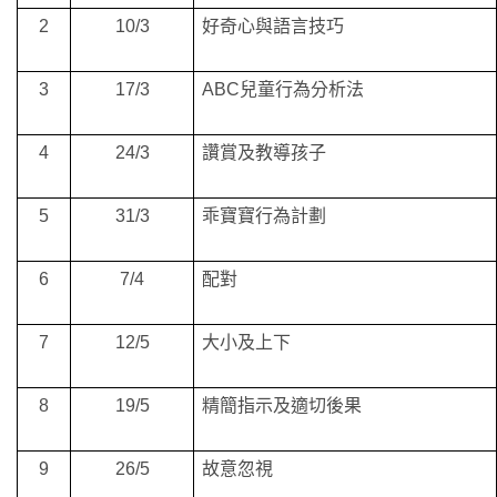
2
10/3
好奇心與語言技巧
3
17/3
ABC
兒童行為分析法
4
24/3
讚賞及教導孩子
5
31/3
乖寶寶行為計劃
6
7/4
配對
7
12/5
大小及上下
8
19/5
精簡指示及適切後果
9
26/5
故意忽視