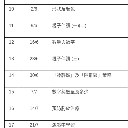
10
2/6
形狀及顏色
11
9/6
親子伴讀
(
一
)(
二
)
12
16/6
數量與數字
13
23/6
親子伴讀
(
三
)
14
30/6
「冷靜區」及「隔離區」策略
15
7/7
數字與數量及多少
16
14/7
預防勝於治療
17
21/7
遊戲中學習