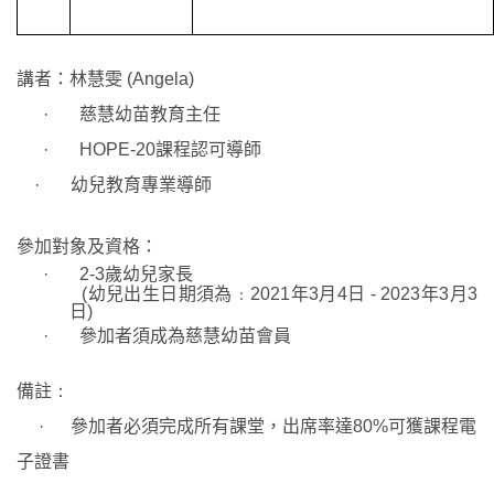
講者：
林慧雯
(Angela)
·
慈慧幼苗教育主任
·
HOPE-20
課程
認可導師
·
幼兒教育專業導師
參加對象及資格：
·
2-3
歲幼兒家長
(
幼兒出生日期須為﹕
2021
年
3
月
4
日 -
2023
年
3
月
3
日
)
·
參加者須成為
慈慧幼苗會員
備註
：
·
參加者必須完成所有課堂，出席率達
80%
可獲課程電
子證書