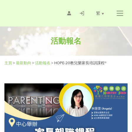
繁
活動報名
主頁
>
最新動向
>
活動報名
>
HOPE-20教兒樂家長培訓課程®