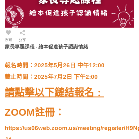
收藏
分享
家長專題課程 - 繪本促進孩子認識情緒
報名時間：
2025
年5
月26
日
中午
12:00
截止時間：
2025
年7
月2
日
下
午2
:00
請點擊以下鏈結報名﹕
ZOOM
註冊：
https://us06web.zoom.us/meeting/register/H