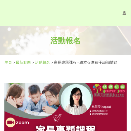
活動報名
主頁
>
最新動向
>
活動報名
>
家長專題課程 - 繪本促進孩子認識情緒