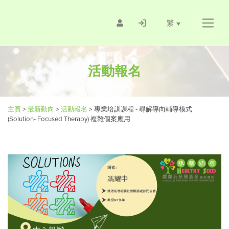
繁
活動報名
主頁
>
最新動向
>
活動報名
>
專業培訓課程 - 尋解導向輔導模式
(Solution- Focused Therapy) 複雜個案應用