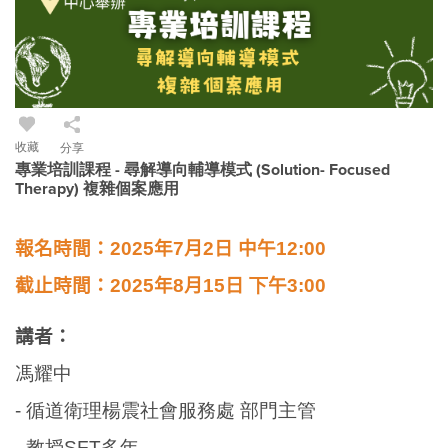
收藏
分享
專業培訓課程 - 尋解導向輔導模式 (Solution- Focused
Therapy) 複雜個案應用
報名時間：
2025
年7
月2
日
中午
12:00
截止時間：
2025
年8
月15
日
下
午3
:00
講者：
馮耀中
-
循道衛理楊震社會服務處 部門主管
- 教授SFT多年