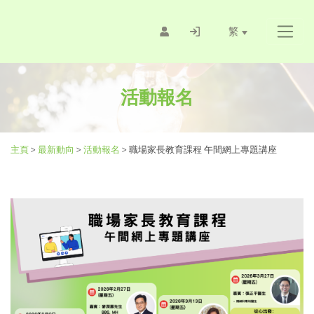
繁
活動報名
主頁
>
最新動向
>
活動報名
>
職場家長教育課程 午間網上專題講座