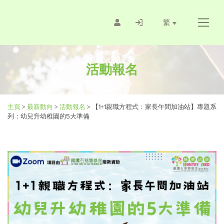
繁
活動報名
主頁
>
最新動向
>
活動報名
>
【1+1親職方程式：家長午間加油站】專題系
列：幼兒升幼稚園的5大準備