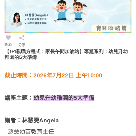
收藏
分享
【1+1親職方程式：家長午間加油站】專題系列：幼兒升幼
稚園的5大準備
截止時間：
2026年7
月22
日
上午10
:00
講座主題
：
幼兒升幼稚園的
5
大準備
講者：
林慧雯
Angela
-
慈慧幼苗教育主任