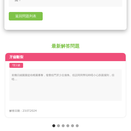
返回問題列表
最新解答問題
牙齒斷裂
1至2歲
前幾日細囡囡從幼稚園番黎，發覺佢門牙少左個角。佢話同同學玩時唔小心跌親撞到，但
唔.....
解答日期：23.07.2024