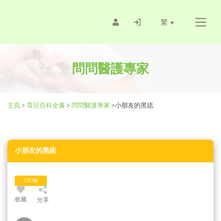
繁
問問醫護專家
主頁
>
育兒百科全書
>
問問醫護專家
>
小朋友的黑痣
小朋友的黑痣
2至3歲
收藏
分享