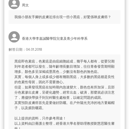
周太
我個小朋友手腳的皮膚近排出現一些小黑痣，好驚係咪皮膚癌？
香港大學李嘉誠醫學院兒童及青少年科學系
解答日期：04.01.2018
黑痣即色素痣，色素痣是由痣細胞組成，幾乎每人都有，從嬰兒期
到年老者都可以發生，隨年齡增長數目增加，往往青春發育期明顯
增多。顏色多呈深褐或墨黑色，少數沒有顏色的無色痣。
其實，每個人身上或多或少都有幾顆黑痣，大多數的黑痣都是良性
的色素性母斑，因此不需要擔心。
但是，如果發現黑痣在短時期內急速變大，顏色也有所加深，且部
分色素滲出皮膚，呈硬化趨勢，經常出血，破潰，那麼就必須注意
了，應儘快帶孩子到兒科醫生處檢查，以確定問題的成因。
其實預防皮膚癌首先是要做好防曬。在户外陽光充沛的地方要戴帽
子，以及搽防曬霜​。
以上提供的資料，只作參考用途！
以上資料由註冊護士整理，經香港大學名譽助理教授劉慧思醫生審
批！