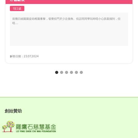
1至2歲
前幾日細囡囡從幼稚園番黎，發覺佢門牙少左個角。佢話同同學玩時唔小心跌親撞到，但
唔.....
解答日期：23.07.2024
創始贊助