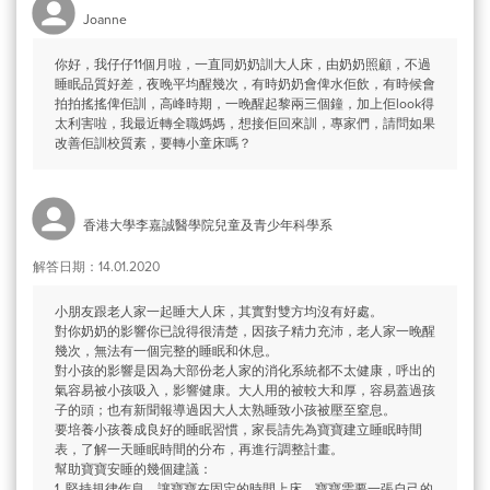
Joanne
你好，我仔仔11個月啦，一直同奶奶訓大人床，由奶奶照顧，不過
睡眠品質好差，夜晚平均醒幾次，有時奶奶會俾水佢飲，有時候會
拍拍搖搖俾佢訓，高峰時期，一晚醒起黎兩三個鐘，加上佢look得
太利害啦，我最近轉全職媽媽，想接佢回來訓，專家們，請問如果
改善佢訓校質素，要轉小童床嗎？
香港大學李嘉誠醫學院兒童及青少年科學系
解答日期：14.01.2020
小朋友跟老人家一起睡大人床，其實對雙方均沒有好處。
對你奶奶的影響你已說得很清楚，因孩子精力充沛，老人家一晚醒
幾次，無法有一個完整的睡眠和休息。
對小孩的影響是因為大部份老人家的消化系統都不太健康，呼出的
氣容易被小孩吸入，影響健康。大人用的被較大和厚，容易蓋過孩
子的頭；也有新聞報導過因大人太熟睡致小孩被壓至窒息。
要培養小孩養成良好的睡眠習慣，家長請先為寶寶建立睡眠時間
表，了解一天睡眠時間的分布，再進行調整計畫。
幫助寶寶安睡的幾個建議：
1. 堅持規律作息，讓寶寶在固定的時間上床，寶寶需要一張自己的