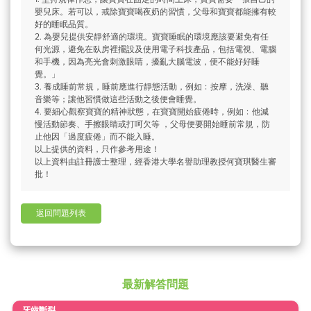
嬰兒床。若可以，戒除寶寶喝夜奶的習慣，父母和寶寶都能擁有較
好的睡眠品質。
2. 為嬰兒提供安靜舒適的環境。寶寶睡眠的環境應該要避免有任
何光源，避免在臥房裡擺設及使用電子科技產品，包括電視、電腦
和手機，因為亮光會刺激眼睛，擾亂大腦電波，便不能好好睡
覺。」
3. 養成睡前常規，睡前應進行靜態活動，例如﹕按摩，洗澡、聽
音樂等；讓他習慣做這些活動之後便會睡覺。
4. 要細心觀察寶寶的精神狀態，在寶寶開始疲倦時，例如﹕他減
慢活動節奏、手擦眼睛或打呵欠等 ，父母便要開始睡前常規，防
止他因「過度疲倦」而不能入睡。
以上提供的資料，只作參考用途！
以上資料由註冊護士整理，經香港大學名譽助理教授何寶琪醫生審
批！
返回問題列表
最新解答問題
牙齒斷裂