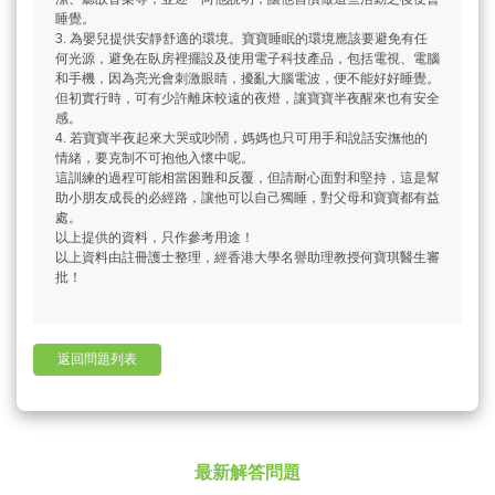
睡覺。
3. 為嬰兒提供安靜舒適的環境。寶寶睡眠的環境應該要避免有任
何光源，避免在臥房裡擺設及使用電子科技產品，包括電視、電腦
和手機，因為亮光會刺激眼睛，擾亂大腦電波，便不能好好睡覺。
但初實行時，可有少許離床較遠的夜燈，讓寶寶半夜醒來也有安全
感。
4. 若寶寶半夜起來大哭或吵鬧，媽媽也只可用手和說話安撫他的
情緒，要克制不可抱他入懷中呢。
這訓練的過程可能相當困難和反覆，但請耐心面對和堅持，這是幫
助小朋友成長的必經路，讓他可以自己獨睡，對父母和寶寶都有益
處。
以上提供的資料，只作參考用途！
以上資料由註冊護士整理，經香港大學名譽助理教授何寶琪醫生審
批！
返回問題列表
最新解答問題