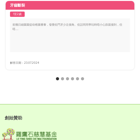
牙齒斷裂
1至2歲
前幾日細囡囡從幼稚園番黎，發覺佢門牙少左個角。佢話同同學玩時唔小心跌親撞到，但
唔.....
解答日期：23.07.2024
創始贊助