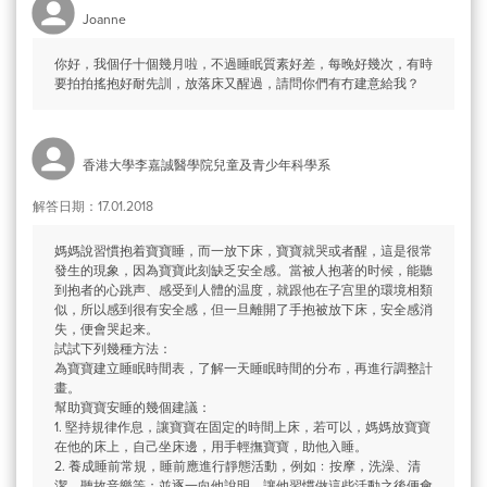
Joanne
你好，我個仔十個幾月啦，不過睡眠質素好差，每晚好幾次，有時
要拍拍搖抱好耐先訓，放落床又醒過，請問你們有冇建意給我？
香港大學李嘉誠醫學院兒童及青少年科學系
解答日期：17.01.2018
媽媽說習慣抱着寶寶睡，而一放下床，寶寶就哭或者醒，這是很常
發生的現象，因為寶寶此刻缺乏安全感。當被人抱著的时候，能聽
到抱者的心跳声、感受到人體的温度，就跟他在子宫里的環境相類
似，所以感到很有安全感，但一旦離開了手抱被放下床，安全感消
失，便會哭起来。
試試下列幾種方法：
為寶寶建立睡眠時間表，了解一天睡眠時間的分布，再進行調整計
畫。
幫助寶寶安睡的幾個建議：
1. 堅持規律作息，讓寶寶在固定的時間上床，若可以，媽媽放寶寶
在他的床上，自己坐床邊，用手輕撫寶寶，助他入睡。
2. 養成睡前常規，睡前應進行靜態活動，例如﹕按摩，洗澡、清
潔、聽故音樂等；並逐一向他說明，讓他習慣做這些活動之後便會