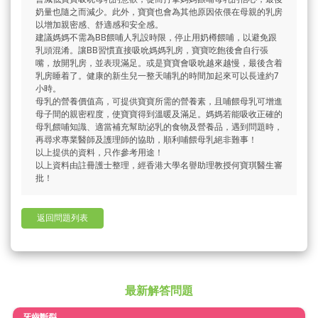
奶量也隨之而減少。此外，寶寶也會為其他原因依偎在母親的乳房
以增加親密感、舒適感和安全感。
建議媽媽不需為BB餵哺人乳設時限，停止用奶樽餵哺，以避免跟
乳頭混淆。讓BB習慣直接吸吮媽媽乳房，寶寶吃飽後會自行張
嘴，放開乳房，並表現滿足。或是寶寶會吸吮越來越慢，最後含着
乳房睡着了。健康的新生兒一整天哺乳的時間加起來可以長達約7
小時。
母乳的營養價值高，可提供寶寶所需的營養素，且哺餵母乳可增進
母子間的親密程度，使寶寶得到溫暖及滿足。媽媽若能吸收正確的
母乳餵哺知識、適當補充幫助泌乳的食物及營養品，遇到問題時，
再尋求專業醫師及護理師的協助，順利哺餵母乳絕非難事！
以上提供的資料，只作參考用途！
以上資料由註冊護士整理，經香港大學名譽助理教授何寶琪醫生審
批！
返回問題列表
最新解答問題
牙齒斷裂