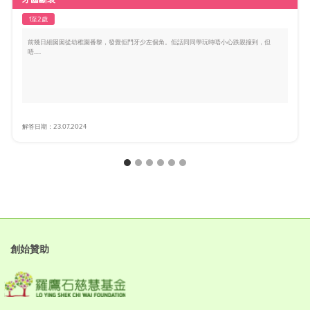
1至2歲
前幾日細囡囡從幼稚園番黎，發覺佢門牙少左個角。佢話同同學玩時唔小心跌親撞到，但
唔.....
解答日期：23.07.2024
創始贊助