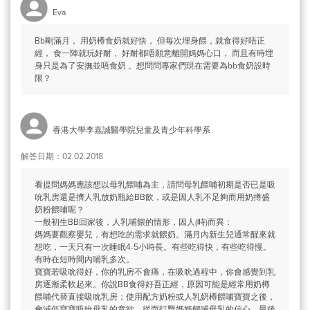
Eva
Bb剛滿月， 用奶樽食奶就好快， 但每次埋身餵，就食得好唔正
經， 食一陣就玩好耐， 好耐都唔願意離開媽媽心口， 而且有時埋
身只是為了安撫並唔食奶 。想問問專家們現在需要為bb食奶設時
限？
香港大學李嘉誠醫學院兒童及青少年科學系
解答日期：02.02.2018
看提問媽媽應該想以母乳餵哺為主，請問母乳餵哺初期是否已是吸
吮乳房還是擠人乳放奶瓶給BB飲，或是因人乳不足夠而用奶撙盛
奶粉餵哺呢？
一般初生BB回家後，人乳哺餵的情形，因人(時)而異：
媽媽要觀察嬰兒，有想吃的需求就餵奶。滿月內新生兒通常醒來就
想吃，一天只有一次睡眠4-5小時長。有些吃得快，有些吃得慢。
有時在短時間內哺乳多次。
寶寶若吸吮得好，你的乳房不會痛，在吸吮過程中，你會感覺到乳
房逐漸柔軟起來。你說BB食得好吾正經，原因可能是經常用奶樽
餵哺代替直接吸吮乳房；使用配方奶粉或人乳奶樽餵哺寶寶之後，
會減低寶寶吸吮母乳的意欲，從而打擊媽媽餵哺母乳的信心，最後